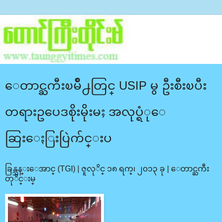
ေတာင္ႀကီးၿမိဳ႕တြင္ USIP မွ ဦးစီးၿပီး
တရားဥပေဒစိုးမိုးမႈ အလုပ္ရံုေ
ဆြးေႏြးပြဲက်င္းပ
ခြန္သန္းေအာင္ (TGI) | ဇူလုိင္ ၁၈ ရက္၊ ၂၀၁၃ ခု | ေတာင္ႀကီး
တုိင္းမ္