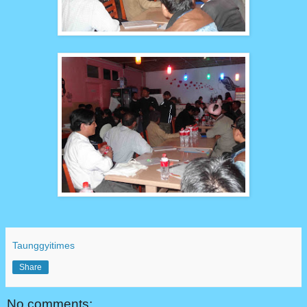
Taunggyitimes
Share
No comments: