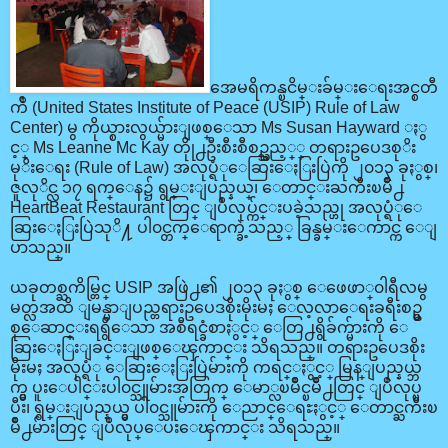
အေမရိကန္ၿငိမ္းခ်မ္းေရးအင္စတီ
က်ဳ (United States Institute of Peace (USIP) Rule of Law
Center) မွ ကိုယ္စားလွယ္မ်ားျဖစ္ေသာ Ms Susan Hayward ႏွ
င့္ Ms Leanne Mc Kay တိုု႕ဦးစီးစီစဥ္သည့္္ တရားဥပေဒစုိး
မုိးေရး (Rule of Law) အလုပ္ရံုေဆြးေႏြးပြဲကို ၂၀၁၃ ခုႏွစ္၊
ဇူလုိင္လ ၁၇ ရက္ေန၌ ရွမ္းျပည္နယ္၊ ေတာင္းႀကီးၿမိဳ႕
HeartBeat Restaurant တြင္ ျပဳလုပ္က်င္းပခဲ့သည္ဟု အလုပ္ရံုေ
ဆြးေႏြးပြဲသုိ႔ ပါ၀င္တက္ေရာက္ခဲ့သည့္ ခြန္ခမ္းေကာင္က ေျ
ပာသည္။
ယခုတစ္ႀကိမ္တြင္ USIP အဖြဲ႕၏ ၂၀၁၃ ခုႏွစ္ ေဖေဖာ္၀ါရီလမွ
မတ္လအထိ ျမန္မာျပည္တရားဥပေဒစိုးမိုးမႈ ေလ့လာေရးခရီးစဥ္မွ
စုေဆာင္းရရွိေသာ အစီရင္ခံစာႏွင့္ ေတြ႕ရွိခ်က္မ်ားကို ေ
ဆြးေႏြးျခင္းျဖစ္ေၾကာင္း သိရသည္။ တရားဥပေဒစိုး
မိုးမႈ အလုပ္ရံု ေဆြးေႏြးပြဲမ်ားကို ကရင္ႏွင့္ မြန္ျပည္နယ္ဘ
က္မွ ပူးေပါင္းပါ၀င္သူမ်ားအတြက္ ေမာ္လၿမိဳင္ၿမိဳ႕တြင္ ျပဳလုပ္ၿ
ပီး၊ ရွမ္းျပည္နယ္မွ ပါ၀င္သူမ်ားကို ေညာင္ေရႊႏွင့္ ေတာင္ႀကီးၿ
မိဳ႕မ်ားတြင္ ျပဳလုပ္ေပးေၾကာင္း သိရသည္။