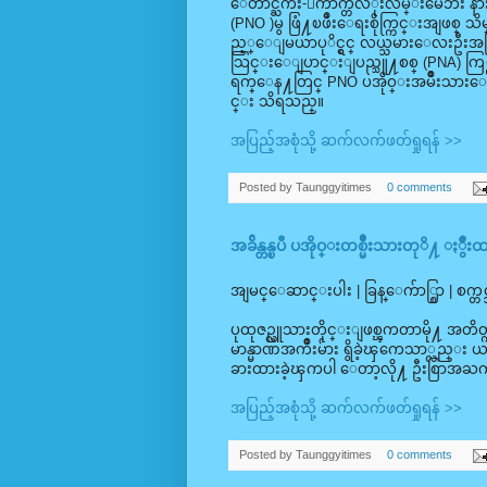
ေတာင္ႀကီး-ေက်ာက္တလံုးလမ္းမေဘး နာ
(PNO )မွ ဖြံ႔ၿဖိဳးေရးစိုက္ကြင္းအ
ည့္ေျမယာပုိင္ရွင္ လယ္သမားေလးဦးအတ
သြင္းေျပာင္းျပည္သူ႔စစ္ (PNA) ကြပ္ကဲေရ
ရက္ေန႔တြင္ PNO ပအိုဝ္းအမ်ိဳးသားေရ
င္း သိရသည္။
အပြည့်အစုံသို့ ဆက်လက်ဖတ်ရှုရန် >>
Posted by
Taunggyitimes
0 comments
အခ်ိန္တန္ၿပီ ပအိုဝ္းတစ္မ်ိဳးသားတုိ႔ ႏ
အျမင္ေဆာင္းပါး | ခြန္ေက်ာ္စြာ | စက္တ
ပုထုဇဥ္လူသားတိုင္းျဖစ္ၾကတာမို႔ အတိတ္
မာန္မာဏအက်ိဳးမ်ား ရွိခဲ့ၾကေသာ္လည္း ယခ
ခားထားခဲ့ၾကပါ ေတာ့လို႔ ဦးစြာအႀကံ
အပြည့်အစုံသို့ ဆက်လက်ဖတ်ရှုရန် >>
Posted by
Taunggyitimes
0 comments