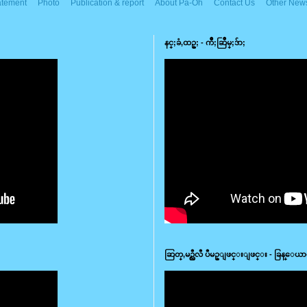
atement
Photo
Publication & report
About Pa-Oh
Contact Us
Other News
နင္;ခံ,ထဥ္; - က်ိဳ;ဆြဳမ္;ဒ်ာ;
ဆြတ္,မဥ္လီလီ ပီမဥ္ျဖင္းျဖင္း - ခြန္ေယ