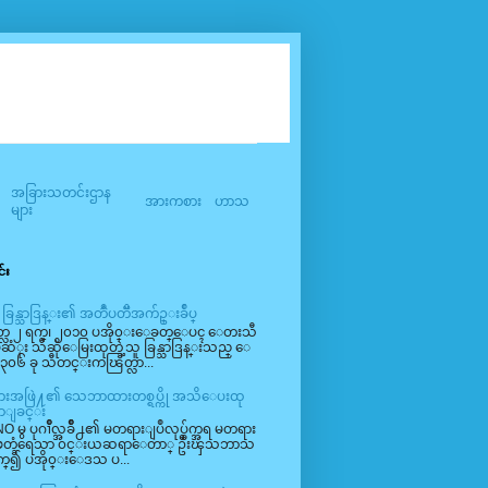
အခြားသတင်းဌာန
အားကစား
ဟာသ
များ
်း
 ခြန္သာဒြန္း၏ အတၳဳပတၱိအက်ဥ္းခ်ဳပ္
္လ ၂ ရက္၊ ၂၀၁၀ ပအို၀္းေခတ္ေပၚ ေတးသီ
မဆံုး သီဆိုေမြးထုတ္ခဲ့သူ ခြန္သာဒြန္းသည္ ေ
၃၀၆ ခု သီတင္းကၽြတ္လာ...
ဳမ်ားအဖြဲ႔၏ သေဘာထားတစ္ရပ္ကို အသိေပးထု
ာျခင္း
O မွ ပုဂၢိဳလ္အခ်ိဳ႕၏ မတရားျပဳလုပ္ခ်က္အရ မတရား
ျဖတ္ခံရေသာ ၀င္းယဆရာေတာ္ ဦးၾသဘာသ
က္၍ ပအို၀္းေဒသ ပ...