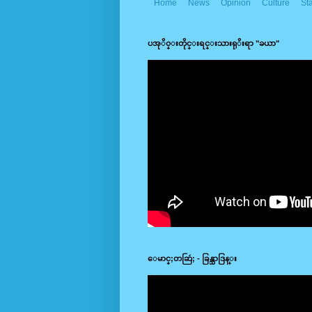
Home
News
Opinion
Culture
St
ပအုိ၀္းတိုင္းရင္းသားရုိးရာ​ "ခယာ"
ေမာင္;တဆြဴ; - ခြန္သာဒြန္း