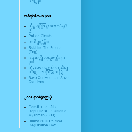
သာင္အရင္,
အစီရင်ခံစာ\Report
ဘိန္းႏြံတြင္းက ငုိရႈိ
က္သံ
Poison Clouds
အဆိပ္သင့္တိမ္မ်ား
Robbing The Future
(Eng)
အနာဂတ္ကို လုယူဖ်က္ဆီးျခ
င္း
တို႔အနာဂတ္အတြက္ တုိ႔ေ
တာင္ကုိ ကာကြယ္ၾကစို႔
Save Our Mountain Save
Our Lives
၂၀၀၈ နာဂစ်ဖွဲ့စည်းပုံ
Constitution of the
Republic of the Union of
Myanmar (2008)
Burma 2010 Political
Registration Law