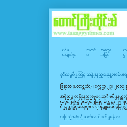
ပင်မ
သတင်
အတွေး
ယဥ
စာမျက်နှာ
း
အမြင်
မှု
ခုိလမ္ၿမိဳ႕တြင္ တန္ဖိုးနည္းဖုန္းခ်ေပး
ခြန္ရာဇာ (ေတာင္ႀကီး) | စက္တင္ဘာ ၂၇၊ ၂၀၁၃
အစိုးရမွ တန္ဖိုးနည္းဖုန္းကုိ ၿမိဳ႕နယ္အလိုက
လမ္ၿမိဳ႕နယ္ခြဲ ခိုလမ္ၿမိဳ႕တြင္ စက္တင္ဘာ 
မိဳ႕နယ္အုပ္ခ်ဳပ္ေရးမွဴးက ျပည္သူအေပၚပ
အပြည့်အစုံသို့ ဆက်လက်ဖတ်ရှုရန် >>