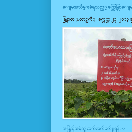
ေျမအသိမ္းခံရသည့္ ဖက္ကြန္ရြာေျမပို
ခြန္ရာဇာ (ေတာင္ႀကီး) | စက္တင္ဘာ ၂၃၊ ၂၀၁၃
အပြည့်အစုံသို့ ဆက်လက်ဖတ်ရှုရန် >>