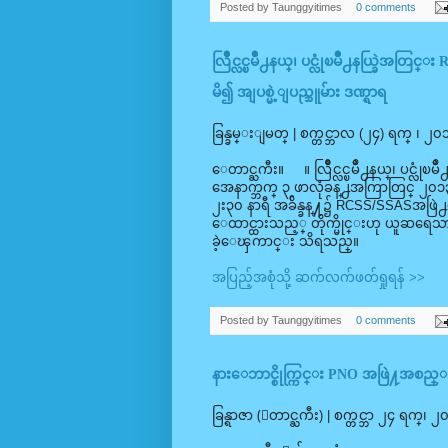
Posted by
Taunggyitimes
0 comments
လြိဳင္လင္ၿမိဳ႕နယ္၊ ပင္လုံၿမိဳ႕နယ္ခြဲအတ
မိ၍ အျပစ္မဲ့ျပည္သူမ်ား ဒဏ္ရာရ
ခြန္ခမ္းျမတ္ | စက္တင္ဘာလ (၂၄) ရက္ ၊ ၂၀၁
ေတာင္ႀကီး။ ။ လြိဳင္လင္ၿမိဳ႕နယ္၊ ပင္လုံၿ
အေနာက္ဘက္ ၃ ဖာလုံခန္႕အကြာတြင္ ၂၀၁၃ 
၂း၃၀ နာရီ အခ်ိန္ခန္႔၌ RCSS/SSASအဖြဲ႕မွ 
ေထာင္ထားသည့္ တိုက္မိုင္းဟု ယူဆရေသာ မိုင
ခဲ့ေၾကာင္း သိရသည္။
အပြည့်အစုံသို့ ဆက်လက်ဖတ်ရှုရန် >>
Posted by
Taunggyitimes
0 comments
နားေဘာင္စိုက္ကြင္း PNO အဖြဲ႔အစည
ခြန္ရာဇာ (ေတာင္ႀကီး) | စက္တင္ဘာ ၂၄ ရက္၊