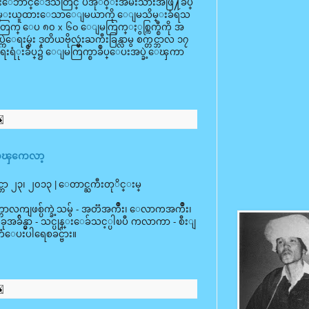
းေဘာင္ေဒသတြင္ ပအုိ၀္းအမ်ိဳးသားအဖြဲ႔ခ်ဳပ္
ျဖစ္ သိမ္းယူထားေသာေျမယာကို ေျမသိမ္းခံရသ
ြက္ ေပ ၈၀ x ၆၀ ေျမကြက္ႏွစ္ကြက္စီကို အ
းမွဴး ဒုတိယဗိုလ္မွဴးႀကီးခြန္လာမွ စက္တင္ဘာလ ၁၇
းရံုးခ်ဳပ္၌ ေျမကြက္စာခ်ဳပ္ေပးအပ္ခဲ့ေၾကာ
ွိဳးထၾကေလာ့
င္ဘာ ၂၃၊ ၂၀၁၃ | ေတာင္ႀကီးတုိင္းမ္
ကာလကျဖစ္ပ်က္ခဲ့သမွ် - အတၱအက်ိဳး၊ ေလာကအက်ိဳး၊
ုအခ်ိန္မွာ - သင္ပုန္းေခ်သင့္ပါၿပီ ကလာကာ - စီးျ
ေပးပါရေစခင္ဗ်ား။