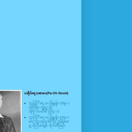
ပအို၀်းရသစာပေ(Pa-Oh Novel)
သထြံဳးေပး ခြန္ဗန္ခ်ာ တဲမ္း
၀ါတြမ္းရြဥ္ (ပ
အို၀္း၀တၳဳေဒြါင္း)
သထြံဳးေပး ခြန္ဗန္ခ်ာ တဲမ္း
ခါင္းလစ္ပါင္ၿခံကြင္ တိရိစၧာ
န္းလြိဳဆန္ေရ ၀တၳဳဆြာ