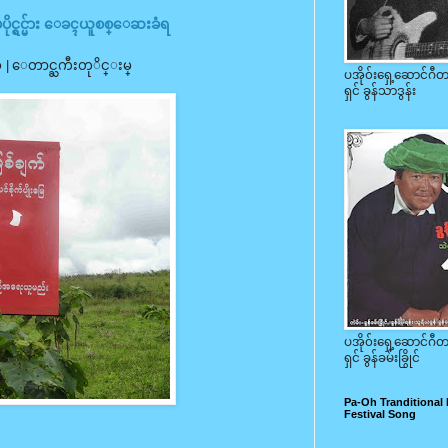
င္ရွင္မ်ား ေခၚယူစစ္ေဆးခံရ
 ခု | ေတာင္ႀကီးတုိင္းမ္
ပအို၀်းရှေ့ဆောင်ဂ
ရှင် ခွန်သာဒွန်း
ပအို၀်းရှေ့ဆောင်ဂ
ရှင် ခွန်ခမ်းခြွိုင်
Pa-Oh Tranditional
Festival Song