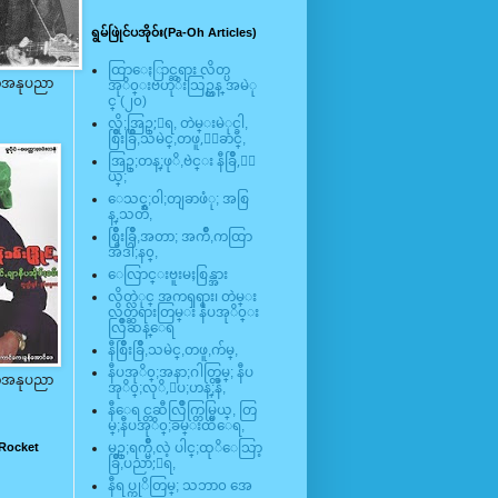
ရွမ်ဖြုဲင်ပအို၀်း(Pa-Oh Articles)
ထြာေႏြာင္ဆရား လိတ္ပ
ီတအနုပညာ
အုိ၀္းဗဟုိးသြဥ္တန္ အမဲု
င္ (၂၀)
လို;အြဥ္;ေရ, တဲမ္းမဲုင္ခါ,
စြိဳးခြိဳ,သမဲင္,တဖူ,ေျခာင္,
အြဥ္;တန္;ဖုိ,ဗဲင္း နီခြိဳ,ႏြ
ယ္;
ေသင္;၀ါ;တျခာဖံု; အစြ
န္,သတၱိ,
စြိဳးခြိဳ,အတာ; အက်ိဳ,ကထြာ
အီဒါ;န၀္,
ေလြာင္းဗူးမႈစြန္အား
လိတ္လဲုင္ အကၡရား၊ တဲမ္း
လိတ္ဆရားတြမ္း နီပအုိ၀္း
လြိဳဆန္ေရ
နီစြိဳးခြိဳ,သမဲင္,တဖူ,က်မ္,
နီပအုိ၀္;အနာ;ဂါတ္တြမ္; နီပ
ီတအနုပညာ
အုိ၀္;လုိ,ေပ;ဟန္;နီ,
နီေရင္တဆီလြိဳက္တြမ္ပြယ္, တြ
မ္;နီပအုိ၀္;ခမ္းထီေရ,
 Rocket
မဥ္;ရက္မ်ိဳ,လဲ့ ပါင္;ထုိေသြာ့
ခြိဳ,ပညာ;ေရ,
နီရပ္ကုိတြမ္; သဘာ၀ အေ