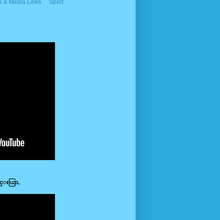
 & Media Links
Sport
ာင္းယြာ,