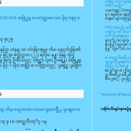
ပအို၀္းလူငယ္မ်
PNO ဘယ္လဲ?
သစၥာရွင္ (ေတာင
မ္ | အျမင္ေဆာင္
ြင္း RCSS/SSA အဖြဲ႕မွ ေထာင္ထားေသာ မိုင္းနင္း
တစ္ေၾကာတြင္ ပအ
PNO အမည္သံုးၿ
ပအုိ၀္းေဒသအတြ
လုိက္ျဖန္႔ေ၀
၃ ခုႏွစ္
ဇူလုိင္လ (၈) ရက
စၥနဲ႔ ပတ္သက္ေသ
ဖို႔" ဟူေသာ 
မိဳ႕နယ္ခြဲ၊ ဟဲနန္းေက်းရြာအုပ္စု၊ က်ဴေပၚေက်းရြာ၏
ခုႏွစ္၊ စက္တင္ဘာလ (၂၂) ရက္ေန႔၊ မြန္းလြဲ
ေတာင္ႀကီးၿမဳိ႕ 
ရြက္ဖ ဦးစီးသည့္ (အင္အား (၃၀) ဦးခန္႔) အဖြဲ႕မွ
က္အယွက္ျဖစ္ေစတဲ
္း (ဗုံး) တစ္လုံး ေပါက္ကြဲသည့္ ျဖစ္စဥ္ ျဖစ္ပြား
ပည့္ႏွက္ေန
By ဖုိးေဇ | ဒီဇ
င္ႀကီးၿမဳိ႕၊ ၿမဳိ
မ်ားျဖင့္ ျပည့
Tweets by @Taung
ပအို၀်းသီးချင်းနားစဥ်ရ
္းမွ သိမ္းယူထားေသာေျမတစ္ခ်ိဳ႕ ျပန္ေပး
 ၂၀၁၃ ခု | ေတာင္ႀကီးတုိင္းမ္