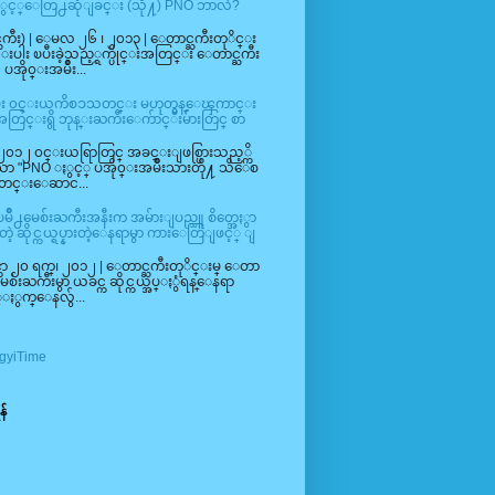
ားႏွင့္ေတြ႕ဆုံျခင္း (သို႔) PNO ဘာလဲ?
္ႀကီး) | ေမလ ၂၆ ၊ ၂၀၁၃ | ေတာင္ႀကီးတုိင္း
းပါး ၿပီးခဲ့သည့္ရက္ပိုင္းအတြင္း ေတာင္ႀကီး
ို၀္းအမ်ိဳး...
ပီး ၀င္းယကိစၥသတင္း မဟုတ္မွန္ေၾကာင္း
င္းရွိ ဘုန္းႀကီးေက်ာင္းမ်ားတြင္ စာ
္၊ ၂၀၁၂ ၀င္းယရြာတြင္ အခင္းျဖစ္ပြားသည့္ကိ
ာ "PNO ႏွင့္ ပအို၀္းအမ်ိဳးသားတို႔ သိေစ
သတင္းေဆာင...
ၿမဳိ႕မေစ်းႀကီးအနီးက အမ်ားျပည္သူ စိတ္အေႏွာ
့ ဆိုင္ကယ္ရပ္နားတဲ့ေနရာမွာ ကားေတြျဖင့္ ျ
င္ဘာ ၂၀ ရက္၊ ၂၀၁၂ | ေတာင္ႀကီးတုိင္းမ္ ေတာ
႕မေစ်းႀကီးမွာ ယခင္က ဆိုင္ကယ္အပ္ႏွံရန္ေနရာ
္ႏွက္ေနလွ်...
gyiTime
န်