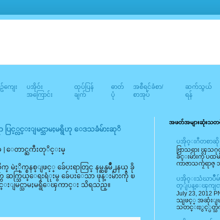
်ကျေး
ပအို၀်း
ထုပ်ပြန်
ဓာတ်
အစီရင်ခံစာ/
ဆက်သွယ်
အကြောင်း
ချက်
ပုံ
စာအုပ်
ရန်
အဖတ်အများဆုံးသတင
ရာ ပြင့္လင္းျမင္သာမႈမရွိဟု ေဒသခံမ်ားဆုိ
ပအို၀္းဂီတစာဆို
 ခု | ေတာင္ႀကီးတုိင္းမ္
ဗြာသရား ၾသဂုတ
ခ်င္းမ်ားကို ပထ
ကာဇာသကၠရာဇ္ ၁
္ မဲႏိုက္စနစ္ျဖင့္ ခ်ေပးရာတြင္ နမ္ဆန္ၿမိဳ႕နယ္ ခို
၂၅ ရက္က ဆက္သြယ္ေရးရံုးမွ ခ်ေပးေသာ ဖုန္းမ်ားကို ၿ
ပအို၀္းသံဃာပ်ိ
ြင့္လင္းျမင္သာမႈမရွိေၾကာင္း သိရသည္။
တ္ျပန္ေၾကျင
July 23, 2012 PN
သျဖင့္ အဆုံး
သတင္းႏွင့္ပတ္သ