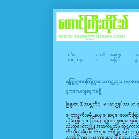
ပင်မ
သတင်
အတွေး
ယဥ
စာမျက်နှာ
း
အမြင်
မှု
ရည္ညြန္းစာထြက္လာေသာ္လည္း ပန္းတင္
င္းေပးျခင္းမရွိ
ခြန္ရာဇာ (ေတာင္ႀကီး) | ေအာက္တုိဘာ ၁၁
ေတာင္ႀကီးၿမိဳ႕နယ္ ေနာင္ေလေက်းရြာအုပ
ယ္နိမိတ္အျငင္း ပြားမႈ ပဋိပကၡျဖစ္ေနျခင
လႊတ္ေတာ္သို႕ အႀကိမ္ႀကိမ္ တိုင္ၾကားထာ
ကီး ဗိုလ္မွဴးခ်ဳပ္ ေက်ာ္ေက်ာ္ထြန္
န္ၾကားခ်က္အရ ျပန္ၾကားျခင္း ရည္ညႊ