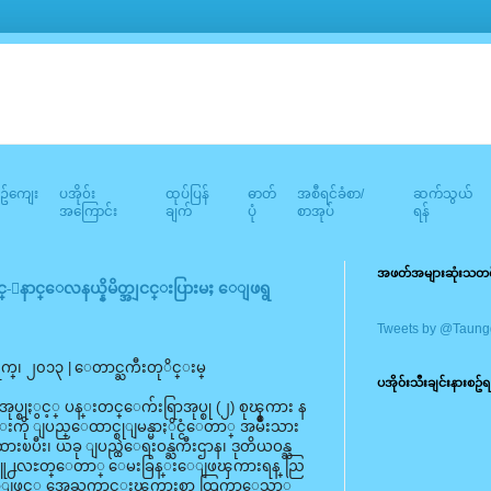
်ကျေး
ပအို၀်း
ထုပ်ပြန်
ဓာတ်
အစီရင်ခံစာ/
ဆက်သွယ်
အကြောင်း
ချက်
ပုံ
စာအုပ်
ရန်
အဖတ်အများဆုံးသတင
-ေနာင္ေလနယ္နိမိတ္အျငင္းပြားမႈ ေျဖရွ
Tweets by @Taung
 ရက္၊ ၂၀၁၃ | ေတာင္ႀကီးတုိင္းမ္
ပအို၀်းသီးချင်းနားစဥ်ရ
္စုႏွင့္ ပန္းတင္ေက်းရြာအုပ္စု (၂) စုၾကား န
္းကို ျပည္ေထာင္စုျမန္မာႏိုင္ငံေတာ္ အမ်ိဳးသား
းၿပီး၊ ယခု ျပည္ထဲေရးဝန္ႀကီးဌာန၊ ဒုတိယဝန္ႀ
းမွ ျပည္သူ႕လႊတ္ေတာ္ ေမးခြန္းေျဖၾကားရန္ ညြ
န္းစာျဖင့္ အေႀကာင္းၾကားစာ ထြက္လာေသာ္လ