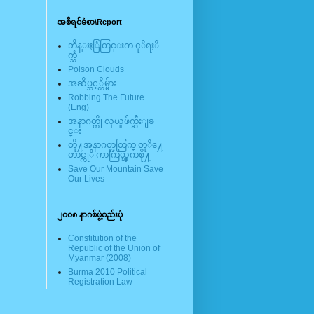
အစီရင်ခံစာ\Report
ဘိန္းႏြံတြင္းက ငုိရႈိ
က္သံ
Poison Clouds
အဆိပ္သင့္တိမ္မ်ား
Robbing The Future
(Eng)
အနာဂတ္ကို လုယူဖ်က္ဆီးျခ
င္း
တို႔အနာဂတ္အတြက္ တုိ႔ေ
တာင္ကုိ ကာကြယ္ၾကစို႔
Save Our Mountain Save
Our Lives
၂၀၀၈ နာဂစ်ဖွဲ့စည်းပုံ
Constitution of the
Republic of the Union of
Myanmar (2008)
Burma 2010 Political
Registration Law