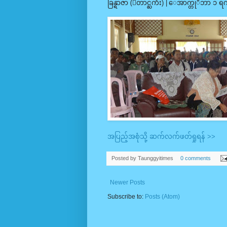
ခြန္ရာဇာ (ေတာင္ႀကီး) | ေအာက္တုိဘာ ၁ ရ
အပြည့်အစုံသို့ ဆက်လက်ဖတ်ရှုရန် >>
Posted by
Taunggyitimes
0 comments
Newer Posts
Subscribe to:
Posts (Atom)