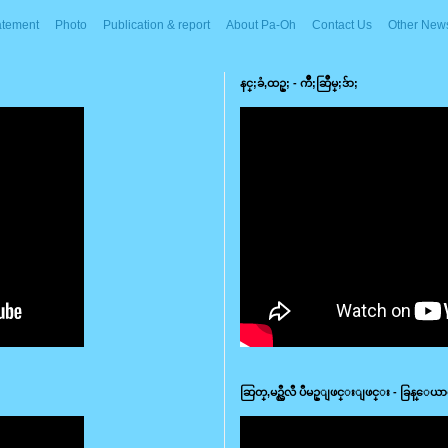
atement
Photo
Publication & report
About Pa-Oh
Contact Us
Other News
နင္;ခံ,ထဥ္; - က်ိဳ;ဆြဳမ္;ဒ်ာ;
ဆြတ္,မဥ္လီလီ ပီမဥ္ျဖင္းျဖင္း - ခြန္ေယ