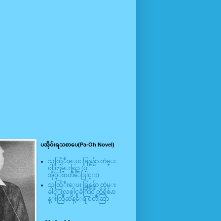
ပအို၀်းရသစာပေ(Pa-Oh Novel)
သထြံဳးေပး ခြန္ဗန္ခ်ာ တဲမ္း
၀ါတြမ္းရြဥ္ (ပ
အို၀္း၀တၳဳေဒြါင္း)
သထြံဳးေပး ခြန္ဗန္ခ်ာ တဲမ္း
ခါင္းလစ္ပါင္ၿခံကြင္ တိရိစၧာ
န္းလြိဳဆန္ေရ ၀တၳဳဆြာ