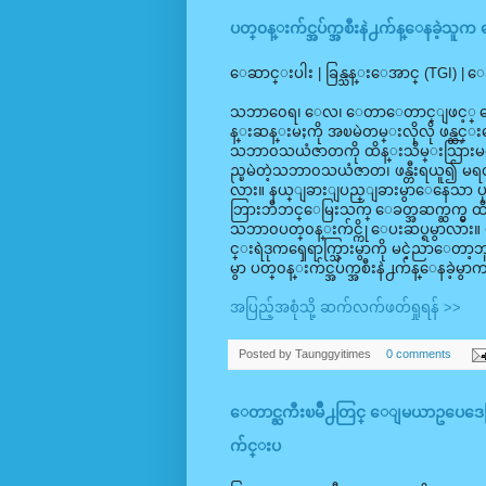
ပတ္၀န္းက်င္အပ်က္အစီးနဲ႕က်န္ေနခဲ့
ေဆာင္းပါး | ခြန္သန္းေအာင္ (TGI) | 
သဘာ၀ေရ၊ ေလ၊ ေတာေတာင္ျဖင့္ ေအး
န္းဆန္းမႈကို အၿမဲတမ္းလိုလို ဖန္ဆင္း
သဘာ၀သယံဇာတကို ထိန္းသိမ္းသြားမလား
ည္ၿမဲတဲ့သဘာ၀သယံဇာတ၊ ဖန္တီးရယူ၍ မရတ
လား။ နယ္ျခားျပည္ျခားမွာေနေသာ ပုဂ
ဘြားဘီဘင္ေမြးသက္ ေခတ္အဆက္ဆက္မွ ထိန
သဘာ၀ပတ္၀န္းက်င္ကို ေပးဆပ္ရမွာလား။ ပ
င္းရဲဒုကၡေရာက္သြားမွာကို မငဲ့ညာေတာ့ဘူးလ
မွာ ပတ္၀န္းက်င္အပ်က္အစီးနဲ႕က်န္ေနခဲ့မ
အပြည့်အစုံသို့ ဆက်လက်ဖတ်ရှုရန် >>
Posted by
Taunggyitimes
0 comments
ေတာင္ႀကီးၿမိဳ႕တြင္ ေျမယာဥပေဒေဆြးေ
က်င္းပ