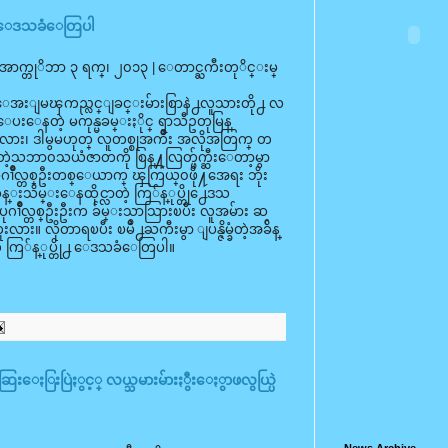
သူက ေဒသခံေတြပါ
ေအာက္တုိဘာ ၃ ရက္၊ ၂၀၁၃ | ေတာင္ႀကီးတုိင္းမ္
ျမၾကည္လင္ျခင္းမ်ားစြာနဲ႕လူသားတို႕ လ
ေပးေနတဲ့ မကုန္မခမ္းႏိုင္ ရာသီဥတုမြန္
၊ ဒါမွမဟုတ္ လူတစ္စုအက်ဳိး အလိုအတြက္ တ
ဲ့သဘာ၀သယံဇာတကို စြန္႔လြတ္ဖ်က္ဆီးေတာ့မွာ
ၢဳိလ္တစ္ဦးတစ္ေယာက္ ၾကြယ္၀ဖို႔အေရး ဘိုး
္းသိမ္းေနထိုင္လာတဲ့ ကြ်န္ုပ္တို႕ေဒသ
ုဂၢိဳလ္တစ္ဦးဦးက ခ်မ္းသာသြားၿပီး လူအမ်ား ဆ
ား။ လိုတာရၿပီး ၿမိဳ႕ႀကီးမွာ ျပန္ဇိမ္ခံတဲ့အခ်ိန္
ွာက ကြ်န္ုပ္တို႕ ေဒသခံေတြပါ။
ႏြးပြဲႏွင့္ လယ္သမားမ်ားႏွီးေႏွာဖလွယ္ပြဲ