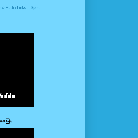
 & Media Links
Sport
ာင္းယြာ,