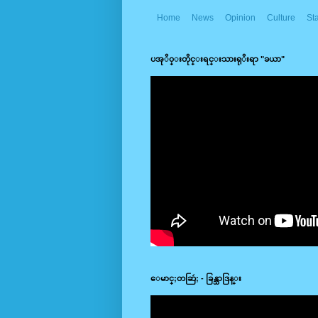
Home
News
Opinion
Culture
St
ပအုိ၀္းတိုင္းရင္းသားရုိးရာ​ "ခယာ"
ေမာင္;တဆြဴ; - ခြန္သာဒြန္း