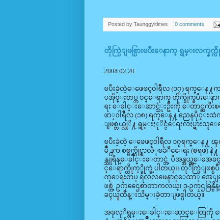
Posted by
Taunggyitimes
0 comments
တိုက္ပြဲျဖစ္ပြားၿပီးေနာက္ ရွမ္းလက္နက္
2008.02.20
ၿပီးခဲ့တဲ့ေဖေဖၚ၀ါရီီလ (၁၇) ရက္ေန႔က
ပအို၀္းတပ္က ဝင္ေရာက္ တိုက္ခိုက္ၿပီး
ရး ေခါင္းေဆာင္သံုးဦးကို ေတာင္ႀကီးၿမ
ဖာ္၀ါရီီလ (၁၈) ရက္ေန႔ ညေနပိုင္းထဲက 
ျဖစ္တယ္လုိ႔ ရွမ္းႏုိင္ငံေရးလႈပ္ရွား
ၿပီးခဲ့တဲ့ ေဖေဖၚ၀ါရီီလ ၁၇ရက္ေန႔ ၾ
မိဳ႕က စစ္ဖက္ဆိုင္ရာလံုၿခံဳေေရး (စရဖ) နဲ႔
န္သူရိန္ေခါင္းေတာင္တဲ့ ပီအန္အယ္လ္ေ
င္ေရာက္တိုက္္ခိုက္ခဲ့ပါတယ္၊၊ တုိက္ပြဲျ
က္ေရးတပ္ ရလလဖေနာင္ေထာ္ အေျခစုိက္
ဖစ္တဲ့ ဥကၠဌေေစာတာကလယ္၊ ဒု-ဥကၠဌခြန္စိန္ေရ
ခၚယူထိန္းသိမ္းခဲ့တာျဖစ္ပါတယ္။
အခုလုိရွမ္းေခါင္းေဆာင္ေတြကို ေခၚ