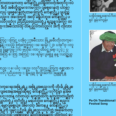
ဘာထားကေတာ့
က်ေနာ္တို
႕
သိရွိထားတဲ့အတုိင္းပဲ
ို အစိတ္စိတ္အမ
ႊ
ာမ
ႊ
ာ ျဖစ္ေနတဲ့ ဟာေ
လုပ္ ျဖစ္ေနတဲ့ဟာေတြကို က်ေနာ္တို
႕
ျပည္တြ
ပအို၀်းရှေ့ဆောင်ဂ
လည္း
ဒါေတြကို အလို
မရွိပါဘူး
။
က်ေနာ္တို
႕
ပ
ရှင် ခွန်သာဒွန်း
ံုးလံုး ညီညီ
ညႊ
တ္
ညႊ
တ္နဲ
႕
ရည္မွန္းခ်က္္ တ
၀္းအမ်ဳိးသားထု တရပ္လံုးကလည္း ဒါကို လိုလား
တြင္းတြင္ ပအို၀္းအမ်ဳိးသား ဖြံ
႕ၿ
ဖိဳးတိုးတက္ေ
စိန္ထြန္းသည္ တြဲဖက္အတြင္းေရးမွဴး (၂)
၊
ပအုိ၀္းလူ
သူ
ခြန္ရက္ခမ္းက ဗဟိုေကာ္မတီ၀င္အျဖစ္ႏွင့္ ပ
ေထြ
ေထြ
အတြင္းေရးမွဴးျဖစ္သူ နန္းယဥ္သြယ္က
။
္း ေပါင္းစည္းလုိက္သည့္အတြက္ စစ္အာ
ဏ
ာ
းလံုးညီ
ညႊ
တ္မ
ႈ
ရွိမည္ဟု ဗိုလ္မွဴး
ႀ
ကီး ခြန္သူရိန္က
ပအို၀်းရှေ့ဆောင်ဂ
မာက္ေရးအဖြဲ
႕
ရဲ
႕
အဖြဲ
႕
အစည္းကို
တိုးခ်ဲ
႕
ဖြဲ
႕
စ
ရှင် ခွန်ခမ်းခြွိုင်
ခအေနအရမွာဆိုရင္ က်ေနာ္တို
႕
ႏုိင္ငံမွာ နအဖ
ျပင္းထန္ လာတယ္
၊
ရက္စက္သထက္ ရက္စက္လာတယ္ဆိုတဲ့
Pa-Oh Tranditional
ေပါက္နဲ
႕
တုိက္လို
႕
မရပါဘူး
။
က်ေနာ္တို
႕
စည္း
Festival Song
႕
ရမွာျဖစ္တယ္
။
အဲေတာ့ ဒီကေန
႔
က်ေနာ္တို
႕
ပ
ြဲ
႕
ကို
ျမွင့္တင္တိုးခ်ဲ
႕
ဖြဲ
႕
စည္းလုိက္တဲ့အခါက်ေတာ့
းထဲ ျဖစ္သြား
ၿ
ပီ
ဆိုတဲ့အခ်ိန္က်ေတာ့ တိုက္ပြဲ၀င္တဲ့ေ