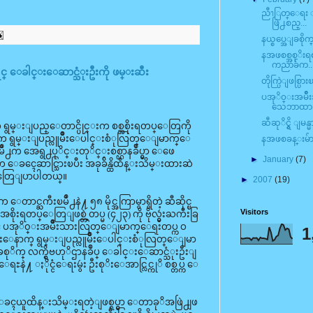
ညီၫြတ္ေရး ျ
ဖြဲ႕စည္...
နယ္စပ္အေျခစို
နအဖစစ္အစုိ
ကညာခ်က..
ကိုင္ ေခါင္းေဆာင္သံုးဦးကို ဖမ္းဆီး
တိုက္ပြဲျဖစ္ပြ
ပအုိ၀္းအမ်
သေဘာထာ.
ဆီဆုိင္ရွိ ျမန္မ
 ရွမ္းျပည္ေတာင္ပိုင္းက စစ္အစိုးရတပ္ေတြကို
ေနာက ရွမ္းျပည္လူမ်ိဳးေပါင္းစံုလြတ္ေျမာက္ေ
နအဖစခန္းမ်ားက
ိဳ႕က အေရွ႕ပုိင္းတုိင္းစစ္ဌာနခ်ဳပ္မွာ ေဖေ
►
January
(7)
ေခၚေဆာင္သြားၿပီး အခုခ်ိန္ထိထိန္းသိမ္းထားဆဲ
သူေတြေျပာပါတယ္။
►
2007
(19)
က ေတာင္ႀကီးၿမိဳ႕နဲ႔
၅၈ မိုင္အကြာမွာရွိတဲ့ ဆီဆိုင္ၿ
Visitors
 အစိုးရတပ္ေတြျဖစ္တဲ့တပ္မ (၄၂၃) ကို ဗိုလ္မွဴးႀကီးခြ
အေခၚ ပအုိ၀္းအမ်ိဳးသားလြတ္ေျမာက္ေရးတပ္က ဝ
1
ဖစ္ၿပီးေနာက္ ရွမ္းျပည္လူမ်ိဳးေပါင္းစံုလြတ္ေျမာ
 လက္ရွိဗဟုိဌာနခ်ဳပ္ ေခါင္းေဆာင္သံုးဦးျ
ႊနဲ႔ ႏိုင္ငံေရးမွဴး ဦးစုိးေအာင္လြင္ကုိ စစ္တပ္က ေ
ယူထိန္းသိမ္းရတဲ့ျဖစ္ရပ္မွာ ေတာခုိအဖြဲ႕ျဖ