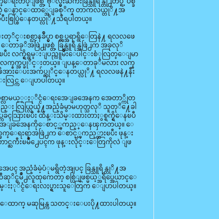
္ျဖစ္တဲ့ ဗုိလ္မွဴးႀကီးခြန္သူရိန္တို႕တပ္ရဲ့ ပစ္ခ
ဲ့ ေနာင္ေထာ္အေျခစုိက္ တာကလယ္တုိ႔အ
ီးစြပ္စြဲေနတယ္လုိ႔သိရပါတယ္။
းတုိင္းစစ္ဌာနခ်ဳပ္မွာ စစ္တပ္အရာရွိေတြနဲ႔ ရလလဖေ
ုိအဖြဲ႕ျဖစ္တဲ့ ခြန္သူရိန္အဖြဲ႕က အခုလုိ
ီး လက္ရွိရွမ္းျပည္လူမ်ိဳးေပါင္းစံုလြတ္ေျမာ
 လက္နက္အပ္ခုိင္းတယ္။ ျပန္ေတာခုိမလား လက္န
 ဖိအားေပးအက်ပ္ကုိင္ေနတယ္လုိ႔ ရလလဖနဲ႔နီး
းမင္းလြင္က ေျပာပါတယ္။
ွ႕ျဖစ္လာမယ့္ႏုိင္ငံေရးအေျခအေနက အေတာ္ကိုတ
း လြယ္လြယ္နဲ႔အညံ့ခံမွာမဟုတ္သလုိ သူတုိ႔ေခါ
ေခၚသြားၿပီး ထိန္းသိမ္းထားတာႏွစ္ရက္ရွိေနၿပီ
ပီး အေျခအေနကိုေစာင့္ၾကည့္ေနၾကတယ္။ ေ
စ္ဖက္ေရးရာအဖြဲ႕က ေစာင့္ၾကည့္ထားၿပီး ဖုန္း
င္ႀကီးၿမိဳ႕ေပၚက ဖုန္းလိုင္းေတြကိုလဲ ျဖ
ပၚ အညံ့ခံမဲ့ပံုမရွိတဲ့အျပင္ ခြန္သူရိန္တုိ႔အ
္ၿမိဳ႕လူထုကေတာ့ စစ္ပြဲျဖစ္မယ့္အရိပ္အေယာင္ေ
ရွမ္းႏုိင္ငံေရးလႈပ္ရွားသူေတြက ေျပာပါတယ္။
ထာက္ မဆုမြန္က သတင္းေပးပို႔ထားပါတယ္။