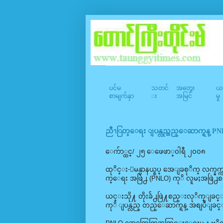
ပင်မ
သတင်
အတွေး
ယဥ
စာမျက်နှာ
း
အမြင်
မှု
ညီၫြတ္ေရး ျပန္လည္တည္ေဆာက္ရန္ PNL
ေက်ာ္ထင္/ ၂၅ ေဖေဖာ္၀ါရီ ၂၀၀၈
ထုိင္း-ျမန္မာနယ္စပ္ အေျခစုိက္ လက္နက္
က္ေရး အဖြဲ႕ (PNLO) ကုိ လူမႈအဖြဲ႕စည
ယင္းသို႔ တိုးခ်ဲ႕ဖြဲ႔စည္းလုိက္ျခ
ကုိ ျပန္လည္ တည္ေဆာက္ရန္ အစျပဳျခင