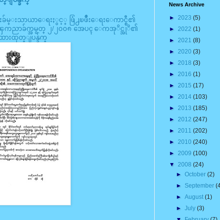
News Archive
►
2023
(5)
းခ်မ္းသာယာေရးႏွင့္ ဖြံ႕ၿဖိဳးေရးေကာင္စီ၏
ၾကညာခ်က္အမွတ္ ၂/၂၀၀၈ အေပၚ ေကအုိင္အုိ၏
►
2022
(1)
းထုတ္ျပန္ခ်က္
►
2021
(8)
►
2020
(3)
►
2018
(3)
►
2016
(1)
►
2015
(17)
►
2014
(103)
►
2013
(185)
►
2012
(247)
►
2011
(202)
►
2010
(240)
►
2009
(100)
▼
2008
(24)
►
October
(2)
►
September
(
►
August
(1)
►
July
(3)
▼
February
(7)