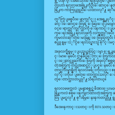
စ္တဲ့ ပအုိ၀္းအမ်ိဳးသားေရးလြတ္ေျမာက္ေရးတပ
တ္မႈဟာ ရလလဖအဖြဲ႕ကိုဦးေဆာင္ေနတ
ဖြဲ႕က ကာကြယ္ကူညီေပးထားလုိ႔ ဆုိၿပ
တုိက္ပြဲျဖစ္ၿပီးေနာက္ပုိင္း အေရွ႕ပုိင္
ခါင္းေဆာင္ေတြရဲ့ ေဆြးေႏြးမႈမွာ ေတာခ
၀င္ေရာက္တုိက္ခုိက္တာကို ေၾကာင္းျပၿပ
က္ေရးအဖြဲ႕ ရလလဖကို လက္မွတ္ထုိးၿပီး
က္ခ်မလားဆုိတဲ့ေမးခြန္းေတြထုတ္ၿပီး
စပ္သူ ရွမ္းႏုိင္ငံေရးလႈပ္ရွားသူ စုိင္
အခုလက္ရွိရွမ္းျပည္နယ္အတြင္းမွာ ေရ
င္းမာေနၿပီး ဌာနခ်ဳပ္ရဲေဘာ္ေတြကလည္
င္းေဆာင္လူႀကီးေတြကို အခုလုိစစ္တပ္က
တဲ့အတြက္ တပ္ကိုအဆင္သင့္ျပင္ေနၿ
တာင္ႀကီးမွာရွိတဲ့ ရလလဖရံုးကိုလည္း စ
လုိင္းကိုပါ ျဖတ္ေတာက္ထားသလုိ ေတာ
တ္ေတာက္ထားတယ္လုိ႔သိရပါတယ္။
ရလလဖဖက္ကလဲ ျမန္မာစစ္တပ္ရဲ့ဖိအားေပးမႈအေ
ဖြဲ႔ကလဲ စစ္ေၾကျငာထားတဲ့အတြက္ ဆီဆုိင
တြ ျမင္ရလုိ႔ စုိးရိမ္ေနၾကတယ္လို႔ 
ဒီအေၾကာင္းသတင္းကို RFA သတင္းေ