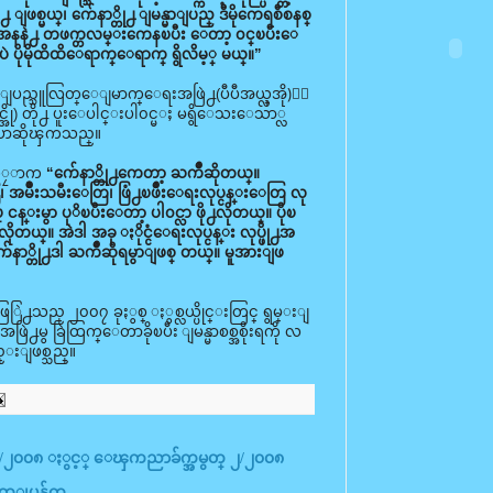
႕
ျဖစ္မယ္၊
က်ေနာ္တို
႕
ျမန္မာျပည္ ဒီမိုကေရစီစနစ္
ေနနဲ
႕
တဖက္တလမ္းက
ေန
ၿ
ပီး
ေတာ့
၀င္
ၿ
ပီးေ
 ပိုမိုထိထိေရာက္ေရာက္ ရွိလိမ့္ မယ္
။”
းျပည္သူလြတ္ေျမာက္ေရးအဖြဲ
႕
(ပီပီအ
ယ္လ္
အို)ႏွ
္အို) တို
႕
ပူးေပါင္းပါ၀င္မ
ႈ
မရွိေသးေသာ္လ
ာဆို
ၾ
ကသည္
။
က
ၠ
ာက
“
က်ေနာ္တို
႕
ကေတာ့
ႀ
ကိဳဆိုတယ္
။
၊
အမ်ဳိးသမီးေတြ
၊
ဖြံ
႕ၿ
ဖိဳးေရးလုပ္ငန္းေတြ
လု
္
ငန္းမွာ ပုိ
ၿ
ပီးေတာ့
ပါ၀င္လာ ဖို
႕
လိုတယ္။
ပို
ၿ
လိုတယ္
။
အဲဒါ အခု ႏိုင္ငံေရးလုပ္ငန္း လုပ္ဖို
႕
အ
ေနာ္တို
႕
ဒါ
ႀ
ကိဳဆိုရမွာျဖစ္
တယ္
။
မူအားျဖ
ြြဲ
႕
သည္
၂၀၀၇ ခုႏွစ္ ႏွစ္လယ္ပိုင္းတြင္ ရွမ္းျ
အဖြဲ
႕
မွ
ခြဲထြက္ေတာခို
ၿ
ပီး
ျမန္မာစစ္အစိုးရကို လ
းျဖစ္သည္
။
/၂၀၀၈ ႏွင့္ ေၾကညာခ်က္အမွတ္ ၂/၂၀၀၈
ျပန္ခ်က္