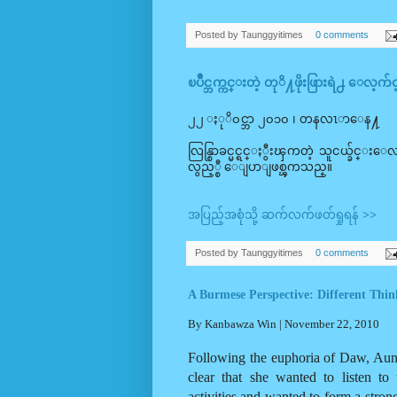
Posted by
Taunggyitimes
0 comments
ၿပိဳင္ဘက္ကင္းတဲ့ တုိ႔ဖိုးဖြားရဲ႕ ေလ့က်င
၂၂ ႏုိ၀င္ဘာ ၂၀၁၀ ၊ တနလၤာေန႔
လြန္စြာခင္မင္ရင္ႏွီးၾကတဲ့ သူငယ္ခ်င
လွည့္စီ ေျပာျဖစ္ၾကသည္။
အပြည့်အစုံသို့ ဆက်လက်ဖတ်ရှုရန် >>
Posted by
Taunggyitimes
0 comments
A Burmese Perspective: Different Thi
By Kanbawza Win | November 22, 2010
Following the euphoria of Daw, Aung
clear that she wanted to listen to
activities and wanted to form a stron