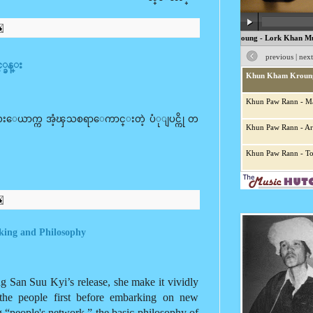
့္ခန္း
္းေလးေယာက္က အံ့ၾသစရာေကာင္းတဲ့ ပံုျပင္ကို တ
nking and Philosophy
 San Suu Kyi’s release, she make it vividly
 the people first before embarking on new
g “people's network,” the basic philosophy of