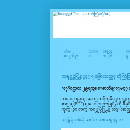
ပင်မ
သတင်
အတွေး
ယဥ
စာမျက်နှာ
း
အမြင်
မှု
ကရင္တပ္ဖဲြ႕ႏွင့္ ျဖစ္ပြားသည့္ တိုက္ပြဲ
ႏုိ၀င္ဘာလ ၂၉ရက္။ ေစာသိန္းျမင့္ (ေ
ကရင္ျပည္နယ္၊ ေကာ့ကရိတ္ၿမိဳ႕ေတာင္ဘက္
စာင့္တပ္(BGF) ပူးေပါင္းတပ္တုိ႔ကို ခ်ဳံခု
က္နက္ (၃၀)လက္ ကရင္တပ္ဖဲြ႕မွ သိမ္းဆ
အပြည့်အစုံသို့ ဆက်လက်ဖတ်ရှုရန် >>