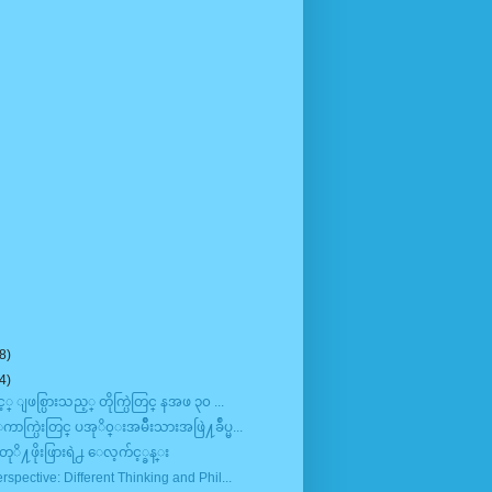
8)
4)
့္ ျဖစ္ပြားသည့္ တိုက္ပြဲတြင္ နအဖ ၃၀ ...
္ပြဲးတြင္ ပအုိ၀္းအမ်ိဳးသားအဖြဲ႔ခ်ဳပ္မ...
ဲ့ တုိ႔ဖိုးဖြားရဲ႕ ေလ့က်င့္ခန္း
spective: Different Thinking and Phil...