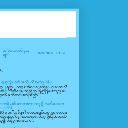
အခြားသတင်းဌာန
အားကစား
ဟာသ
များ
်း
 ခြန္သာဒြန္း၏ အတၳဳပတၱိအက်ဥ္းခ်ဳပ္
္လ ၂ ရက္၊ ၂၀၁၀ ပအို၀္းေခတ္ေပၚ ေတးသီ
မဆံုး သီဆိုေမြးထုတ္ခဲ့သူ ခြန္သာဒြန္းသည္ ေ
၃၀၆ ခု သီတင္းကၽြတ္လာ...
ဳမ်ားအဖြဲ႔၏ သေဘာထားတစ္ရပ္ကို အသိေပးထု
ာျခင္း
O မွ ပုဂၢိဳလ္အခ်ိဳ႕၏ မတရားျပဳလုပ္ခ်က္အရ မတရား
ျဖတ္ခံရေသာ ၀င္းယဆရာေတာ္ ဦးၾသဘာသ
က္၍ ပအို၀္းေဒသ ပ...