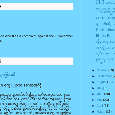
နီစြိဳးခြိဳ,သမဲင္
ရထားလမ္း ေ
င္းအေမြအႏ
Election compl
ျမ၀တီၿမိဳ႕အတ
Fighting Bre
Ethnics Form 
ne who files a complaint against the 7 November
nce.
တိုင္းရင္းသား
အျပစ္မဲ့ သား
တုိင္းရင္းသား 
ရွမ္းျပည္နယ္
က...
►
October
(19)
စ္ပြားၿပီ
►
September
(
►
August
(15)
၈ ရက္ ၊ ၂၀၁၀ ။ ေကအုိင္စီ
►
July
(15)
►
June
(28)
္မာနယ္စပ္ ျမ၀တီၿမိဳ႕တြင္ တုိးတက္ေသာ ဗုဒၶ
အမ်ဳိးသားတပ္မေတာ္ (ဒီေကဘီေအ)ႏွင့္ နအဖ
►
May
(23)
 ၾကား ယေန႔မနက္ ျမန္မာစံေတာ္ခ်ိန္ ၉နာရီမွစ၍
►
April
(31)
းပိုင္းအခ်ိန္ထိ ျမ၀တီၿမိဳ႕တြင္း၌ ဒီေကဘီေ
►
March
(33)
စစ္တပ္မ်ား ပစ္ ခတ္မႈ သံုးေနရာ ဆက္တိုက္ ျဖစ္ပြား