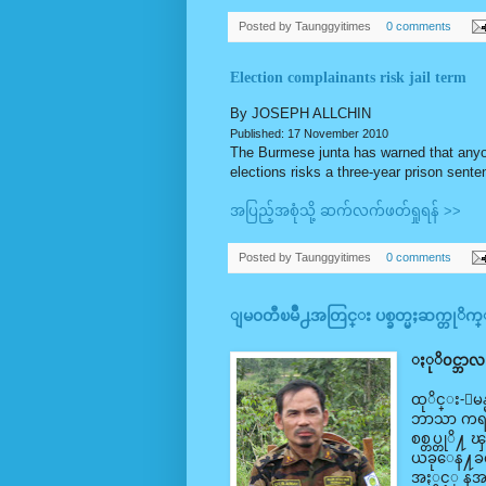
Posted by
Taunggyitimes
0 comments
Election complainants risk jail term
By JOSEPH ALLCHIN
Published: 17 November 2010
The Burmese junta has warned that anyo
elections risks a three-year prison sente
အပြည့်အစုံသို့ ဆက်လက်ဖတ်ရှုရန် >>
Posted by
Taunggyitimes
0 comments
ျမ၀တီၿမိဳ႕အတြင္း ပစ္ခတ္မႈဆက္တုိက္ျဖ
ႏုိ၀င္ဘာလ 
ထုိင္း-ျမန
ဘာသာ ကရင္
စစ္တပ္တုိ႔
ယခုေန႔ခင္
အႏွင့္ နအဖ 