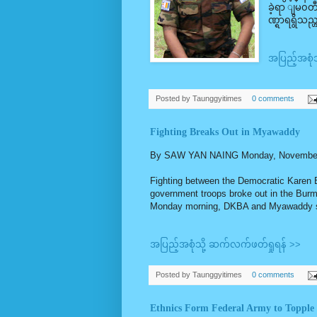
ခဲ့ရာ ျမ၀တ
ဏ္ရာရရွိသည
အပြည့်အစုံ
Posted by
Taunggyitimes
0 comments
Fighting Breaks Out in Myawaddy
By SAW YAN NAING Monday, November
Fighting between the Democratic Karen
government troops broke out in the Burm
Monday morning, DKBA and Myawaddy s
အပြည့်အစုံသို့ ဆက်လက်ဖတ်ရှုရန် >>
Posted by
Taunggyitimes
0 comments
Ethnics Form Federal Army to Topple