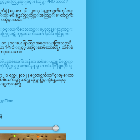
ားႏွင့္ေတြ႕ဆုံျခင္း (သို႔) PNO ဘာလဲ?
္ႀကီး) | ေမလ ၂၆ ၊ ၂၀၁၃ | ေတာင္ႀကီးတုိင္း
းပါး ၿပီးခဲ့သည့္ရက္ပိုင္းအတြင္း ေတာင္ႀကီး
ို၀္းအမ်ိဳး...
ပီး ၀င္းယကိစၥသတင္း မဟုတ္မွန္ေၾကာင္း
င္းရွိ ဘုန္းႀကီးေက်ာင္းမ်ားတြင္ စာ
္၊ ၂၀၁၂ ၀င္းယရြာတြင္ အခင္းျဖစ္ပြားသည့္ကိ
ာ "PNO ႏွင့္ ပအို၀္းအမ်ိဳးသားတို႔ သိေစ
သတင္းေဆာင...
ၿမဳိ႕မေစ်းႀကီးအနီးက အမ်ားျပည္သူ စိတ္အေႏွာ
့ ဆိုင္ကယ္ရပ္နားတဲ့ေနရာမွာ ကားေတြျဖင့္ ျ
င္ဘာ ၂၀ ရက္၊ ၂၀၁၂ | ေတာင္ႀကီးတုိင္းမ္ ေတာ
႕မေစ်းႀကီးမွာ ယခင္က ဆိုင္ကယ္အပ္ႏွံရန္ေနရာ
္ႏွက္ေနလွ်...
gyiTime
န်