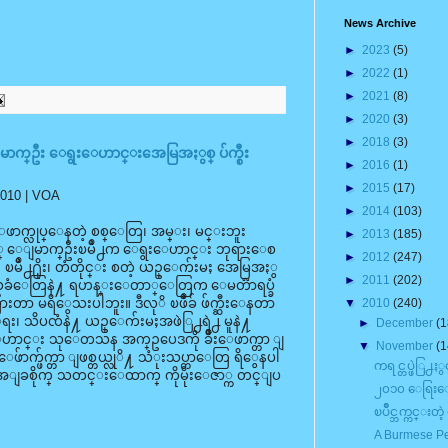
News Archive
►
2023
(5)
►
2022
(1)
►
2021
(8)
►
2020
(3)
►
2018
(3)
္ဦး ေရွးေဟာင္းအေမြအႏွစ္ ပ်က္စီး
►
2016
(1)
►
2015
(17)
2010
| VOA
►
2014
(103)
 ေဖာက္လုပ္ေနတဲ့ စစ္ေတြ၊ အမ္း၊ မင္းဘူး
►
2013
(185)
္ ေျမာက္ဦးၿမိဳ႕က ေရွးေဟာင္း ဘုရားေစ
►
2012
(247)
း၊ ၿမိဳ႕႐ိုး၊ တံတိုင္း စတဲ့ ယဥ္ေက်းမႈ အေမြအႏွ
►
2011
(202)
 ေဒသခံေတြနဲ႔ ရဟန္းေတာ္ေတြက ေမတၱာရပ္ခံ
ြားတာ မရိွေသးပါဘူး။ ဒီလုိ ၿဖိဳခ် ဖ်က္ဆီးေနတာ
▼
2010
(240)
သိပၸံနဲ႔ ယဥ္ေက်းမႈအဖဲြ႕ရဲ႕ မူနဲ႔
►
December
(1
ွးေဟာင္း သုေတသန အက္ဥပေဒကို ခ်ဳိးေဖာက္တာ ျ
▼
November
(1
ဆီး ေဖ်ာက္ဖ်က္တာ ျဖစ္တယ္လုိ႔ သံုးသပ္တာေတြ ရိွေနပါ
ကရင္တပ္ဖဲြ႕ႏွင
းအေျခစိုက္ သတင္းေထာက္ ကိုမိုးေဇာ္က တင္ျပ
၂၀၁၀ ေရြးေကာက
ၿပိဳင္ဘက္ကင္းတ
A Burmese Per