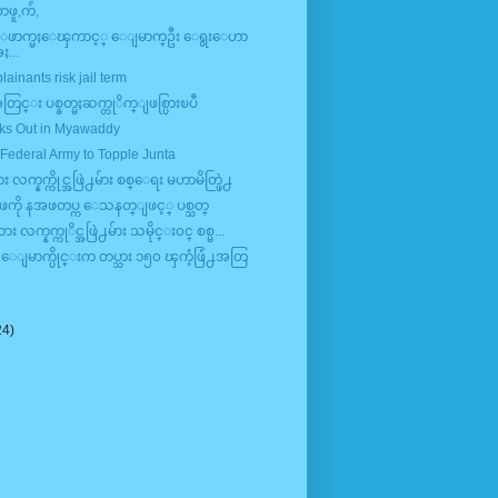
,တဖူ,က်ံ,
ဖာက္မႈေၾကာင့္ ေျမာက္ဦး ေရွးေဟာ
...
ainants risk jail term
ြင္း ပစ္ခတ္မႈဆက္တုိက္ျဖစ္ပြားၿပီ
aks Out in Myawaddy
Federal Army to Topple Junta
 လက္နက္ကိုင္အဖြဲ႕မ်ား စစ္ေရး မဟာမိတ္ဖြဲ႕
အဖကို နအဖတပ္က ေသနတ္ျဖင့္ ပစ္သတ္
လက္နက္ကုိင္အဖြဲ႕မ်ား သမိုင္း၀င္ စစ္မ...
 ေျမာက္ပိုင္းက တပ္သား ၁၅၀ ၾကံ့ဖြံ႕အတြ
24)