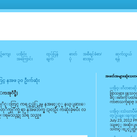
်ကျေး
ပအို၀်း
ထုပ်ပြန်
ဓာတ်
အစီရင်ခံစာ/
ဆက်သွယ်
အကြောင်း
ချက်
ပုံ
စာအုပ်
ရန်
အဖတ်အများဆုံးသတင
တြင္ နအဖ ၃၀ ဦးက်ဆုံး
ပအို၀္းဂီတစာဆို
ကအုိင္စီ)
ဗြာသရား ၾသဂုတ
ခ်င္းမ်ားကို ပထ
ကာဇာသကၠရာဇ္ ၁
ပုိင္းတြင္ ကရင္တပ္ဖဲြ႕မွ နအဖႏွင့္ နယ္ျခားေ
ိတုိက္ခုိက္ခဲ့ရာ နအဖဘက္မွ (၃၀)ဦး က်ဆုံးခဲ့ၿပီး လ
ပအို၀္းသံဃာပ်ိ
ည္းရမိသည္ဟု သိရ သည္။
တ္ျပန္ေၾကျင
July 23, 2012 PN
သျဖင့္ အဆုံး
သတင္းႏွင့္ပတ္သ