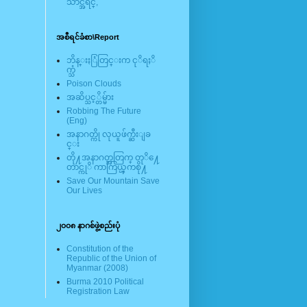
သာင္အရင္,
အစီရင်ခံစာ\Report
ဘိန္းႏြံတြင္းက ငုိရႈိ
က္သံ
Poison Clouds
အဆိပ္သင့္တိမ္မ်ား
Robbing The Future
(Eng)
အနာဂတ္ကို လုယူဖ်က္ဆီးျခ
င္း
တို႔အနာဂတ္အတြက္ တုိ႔ေ
တာင္ကုိ ကာကြယ္ၾကစို႔
Save Our Mountain Save
Our Lives
၂၀၀၈ နာဂစ်ဖွဲ့စည်းပုံ
Constitution of the
Republic of the Union of
Myanmar (2008)
Burma 2010 Political
Registration Law