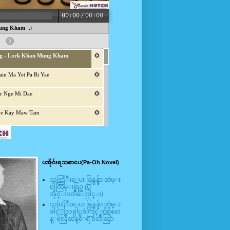
ပအို၀်းရသစာပေ(Pa-Oh Novel)
သထြံဳးေပး ခြန္ဗန္ခ်ာ တဲမ္း
၀ါတြမ္းရြဥ္ (ပ
အို၀္း၀တၳဳေဒြါင္း)
သထြံဳးေပး ခြန္ဗန္ခ်ာ တဲမ္း
ခါင္းလစ္ပါင္ၿခံကြင္ တိရိစၧာ
န္းလြိဳဆန္ေရ ၀တၳဳဆြာ