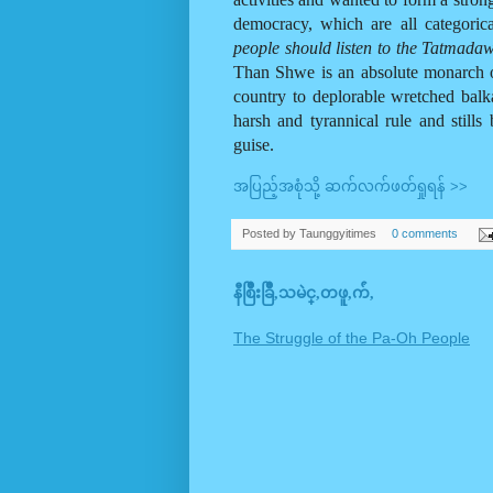
democracy, which are all categorica
people should listen to the Tatmadaw 
Than Shwe is an absolute monarch o
country to deplorable wretched balk
harsh and tyrannical rule and stills
guise.
အပြည့်အစုံသို့ ဆက်လက်ဖတ်ရှုရန် >>
Posted by
Taunggyitimes
0 comments
နီစြိဳးခြိဳ,သမဲင္,တဖူ,က်ံ,
The Struggle of the Pa-Oh People