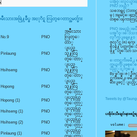
ပအို၀္းလူငယ္မ်
PNO ဘယ္လဲ?
သစၥာရွင္ (ေတာင
မ္ | အျမင္ေဆာင္
းသားအဖြဲ႔ခ်ဳပ္မွ အႏုိင္ရ လြတ္ေတာ္အမတ္မ်ား
တစ္ေၾကာတြင္ ပအ
PNO အမည္သံုးၿ
အမ်ိဳးသား
ပအုိ၀္းေဒသအတြ
No.9
PNO
လြတ္ေ
လုိက္ျဖန္႔ေ၀
တာ္
ဇူလုိင္လ (၈) ရက
စၥနဲ႔ ပတ္သက္ေသ
ျပည္
ဖို႔" ဟူေသာ 
Pinlaung
PNO
သူ႔လြ
တ္ေတာ္
ေတာင္ႀကီးၿမဳိ႕ 
ျပည္
က္အယွက္ျဖစ္ေစတဲ
ပည့္ႏွက္ေန
Hsihseng
PNO
သူ႔လြ
By ဖုိးေဇ | ဒီဇ
တ္ေတာ္
င္ႀကီးၿမဳိ႕၊ ၿမဳိ
ျပည္
မ်ားျဖင့္ ျပည့
Hopong
PNO
သူ႔လြ
တ္ေတာ္
ျပည္နယ္လြ
Tweets by @Taung
Hopong (1)
PNO
တ္ေတာ္
ျပည္နယ္လြ
Hsihseng (1)
PNO
တ္ေတာ္
ပအို၀်းသီးချင်းနားစဥ်ရ
ျပည္နယ္လြ
Hsihseng (2)
PNO
တ္ေတာ္
ျပည္နယ္လြ
Pinlaung (1)
PNO
တ္ေတာ္