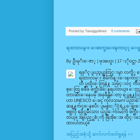
Posted by
Taunggyitimes
0 comments
ရထားလမ္း ေဖာက္မႈေၾကာင့္ ေျမာက
By ဦးမုိးေဇာ္ |
ဗုဒၶဟူး | 17 ႏိုဝင္ဘာ 
ရခုိင္ျပည္နယ္အတြင္းမွာ လက္ရိွ
ရထားလမ္း စီမံကိန္းေၾကာင့
တီ ပုထိုးေတြနဲ႔ သမိုင္း၀င္ က်ဳံ
စ္ေတြ ၿဖိဳခ် ဖ်က္ဆီးခံေနရပါတယ္။
တားဆီးေနေပမဲ့ အခုခ်ိန္ထိေတာ့ ရပ္တန္႔သ
ဟာ UNESCO ေခၚ ကုလသမဂၢ ပညာေရး၊ 
ဆန္႔က်င္ေနၿပီး ျမန္မာႏုိင္ငံရဲ႕ ေရ
ဖစ္သလို ရခိုင္အမ်ဳိးသား ယဥ္ေက်းမႈကို ဖ်က္
တယ္။ အျပည့္အစံုကို ဗြီအိုေအ ထိုင္
ထားပါတယ္။
အပြည့်အစုံသို့ ဆက်လက်ဖတ်ရှုရန် >>