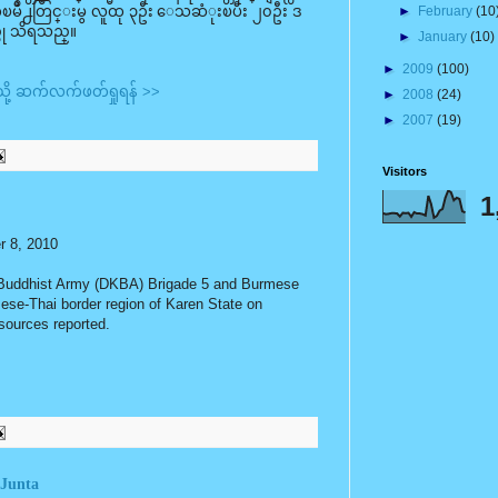
►
February
(10
ီၿမိဳ႕တြင္းမွ လူထု ၃ဦး ေသဆံုးၿပီး ၂၀ဦး ဒ
္ဟု သိရသည္။
►
January
(10)
►
2009
(100)
သို့ ဆက်လက်ဖတ်ရှုရန် >>
►
2008
(24)
►
2007
(19)
Visitors
1
 8, 2010
 Buddhist Army (DKBA) Brigade 5 and Burmese
ese-Thai border region of Karen State on
ources reported.
 Junta