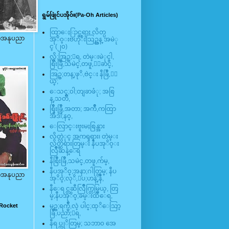
ရွမ်ဖြုဲင်ပအို၀်း(Pa-Oh Articles)
ထြာေႏြာင္ဆရား လိတ္ပ
ီတအနုပညာ
အုိ၀္းဗဟုိးသြဥ္တန္ အမဲု
င္ (၂၀)
လို;အြဥ္;ေရ, တဲမ္းမဲုင္ခါ,
စြိဳးခြိဳ,သမဲင္,တဖူ,ေျခာင္,
အြဥ္;တန္;ဖုိ,ဗဲင္း နီခြိဳ,ႏြ
ယ္;
ေသင္;၀ါ;တျခာဖံု; အစြ
န္,သတၱိ,
စြိဳးခြိဳ,အတာ; အက်ိဳ,ကထြာ
အီဒါ;န၀္,
ေလြာင္းဗူးမႈစြန္အား
လိတ္လဲုင္ အကၡရား၊ တဲမ္း
လိတ္ဆရားတြမ္း နီပအုိ၀္း
လြိဳဆန္ေရ
နီစြိဳးခြိဳ,သမဲင္,တဖူ,က်မ္,
နီပအုိ၀္;အနာ;ဂါတ္တြမ္; နီပ
ီတအနုပညာ
အုိ၀္;လုိ,ေပ;ဟန္;နီ,
နီေရင္တဆီလြိဳက္တြမ္ပြယ္, တြ
မ္;နီပအုိ၀္;ခမ္းထီေရ,
 Rocket
မဥ္;ရက္မ်ိဳ,လဲ့ ပါင္;ထုိေသြာ့
ခြိဳ,ပညာ;ေရ,
နီရပ္ကုိတြမ္; သဘာ၀ အေ