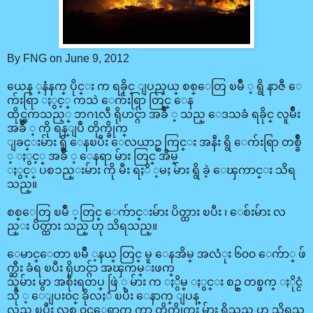
By FNG on June 9, 2012
ယေန ့နံနက္ ပိုင္း က ရခိုင္ ျပည္နယ္ စစ္ေတြ ၿမိဳ ့ ရွိ နာဇီ ေ
က်းရြာ ႏွင့္ ကသဲ ေက်းရြာ တြင္ ေန
ထိုင္ၾကသည့္ ဘဂၤလီ ရိုဟင္ဂ်ာ အခ်ိဳ ့ သည္ ေဒသခံ ရခိုင္ လူမ်ိဳး
အခ်ိဳ ့ ကို ရန္ျပဳ တိုက္ခိုက္
ျခင္းမ်ား ရွိ ေနၿပီး ေလယာဥ္ ကြင္း အနီး ရွိ ေက်းရြာ တစ္ခ်ိဳ
့ ႏွင့္ အခ်ိဳ ့ ေနရာ မ်ား တြင္ အိမ္
ႏွင့္ ပစၥည္းမ်ား ကို မီး ရႈိ ့မႈ မ်ား ရွိ ခဲ့ ေၾကာင္း သိရ
သည္။
စစ္ေတြ ၿမိဳ ့တြင္ ေက်ာင္းမ်ား ပိတ္ထား ၿပီး ၊ ေစ်းမ်ား လ
ည္း ပိတ္ထား သည္ ဟု သိရသည္။
ေမာင္ေတာ ၿမိဳ ့နယ္ တြင္ မူ ေနအိမ္ အလံုး ၆၀၀ ေက်ာ္ ဖ်
က္ဆီး ခံရ ၿပီး ရိုဟင္ဂ်ာ အၾကမ္းဖက္
သူမ်ား မွာ အစိုးရတပ္ ဖြဲ ့ မ်ား က ႏွိမ္ ႏွင္း စဥ္ တစ္ဖက္ ႏိုင္ငံ
သို ့ ေျပး၀င္ ခိုလႈံ ၿပီး ေနာက္ ျပန္
လည္ ၿပီး လူစု ၀င္ေရာက္ ကာ တိုက္ခိုက္မႈ မ်ား ရွိသည္ ဟု သိရသ