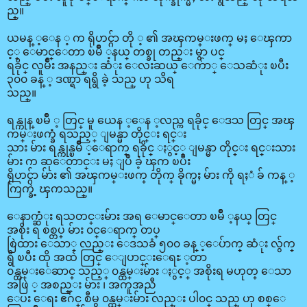
ည္။
ယမန္ ့ေန ့ က ရိုဟင္ဂ်ာ တို ့ ၏ အၾကမ္းဖက္ မႈ ေၾကာ
င့္ ေမာင္ေတာ ၿမိဳ ့နယ္ တစ္ခု တည္း မွာ ပင္
ရခိုင္ လူမ်ိဳး အနည္း ဆံုး ေလးဆယ္ ေက်ာ္ ေသဆံုး ၿပီး
၃၀၀ ခန္ ့ ဒဏ္ရာ ရရွိ ခဲ့ သည္ ဟု သိရ
သည္။
ရန္ကုန္ ၿမိဳ ့ တြင္ မူ ယေန ့ေန ့လည္က ရခိုင္ ေဒသ တြင္ အၾ
ကမ္းဖက္ခံ ရသည့္ ျမန္မာ တိုင္း ရင္း
သား မ်ား ရန္ကုန္ၿမိဳ ့ေရာက္ ရခိုင္ ႏွင့္ ျမန္မာ တိုင္း ရင္းသား
မ်ား က ဆုေတာင္း မႈ ျပဳ ခဲ့ ၾက ၿပီး
ရိုဟင္ဂ်ာ မ်ား ၏ အၾကမ္းဖက္ တိုက္ ခိုက္မႈ မ်ား ကို ရႈံ ခ် ကန္ ့
ကြက္ခဲ့ ၾကသည္။
ေနာက္ဆံုး ရသတင္းမ်ား အရ ေမာင္ေတာ ၿမိဳ ့နယ္ တြင္
အစိုး ရ စစ္တပ္ မ်ား ၀င္ေရာက္ တပ္
စြဲထား ေသာ္ လည္း ေဒသခံ ၅၀၀ ခန္ ့ေပ်ာက္ ဆံုး လွ်က္
ရွိ ၿပီး ထို အထဲ တြင္ ေျပာင္းေရႊ ့တာ
၀န္ထမ္းေဆာင္ သည့္ ၀န္ထမ္းမ်ား ႏွင့္ အစိုးရ မဟုတ္ ေသာ
အဖြဲ ့ အစည္း မ်ား ၊ အကူအညီ
ေပး ေရး ဧဂ်င္ စီမွ ၀န္ထမ္းမ်ား လည္း ပါ၀င္ သည္ ဟု စစ္ေ