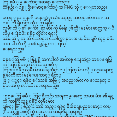
တြ ၿမိဳ ့ မွ ေက်ာင္းဆရာ ေဟာင္း
တစ္ဦး ျဖစ္သူ ဦးေမာင္ေက်ာ္ဇံ က FNG သို ့ ေျပာသည္။
ယေန ့ ည ၉ နာရီ ေနာက္ဆံုး သိရသည့္ သတင္းမ်ား အရ ဘ
ဂၤါ လီ ရိုဟင္ဂ်ာ တို ့ က ရခိုင္
လူမ်ိဳး တို ့ ၏ ေက်း ရြာ မ်ား ကို မီးရိႈ ့ဖ်က္ဆီး မႈ မ်ား ဆက္လက္ ျပဳ
လုပ္ ေနၿပီး ရခိုင္ တိုင္း ရင္း
သား တို ့ က သံ ေခ်ာင္း ေခါက္ကာ စုေ၀း မႈ မ်ား ျပဳ လုပ္ ၿပီး
ဘဂၤါ လီ တို ့ ၏ ရန္ကုန္ ကာ ကြယ္
ေနရသည္။
စစ္ေတြ ၿမိဳ ့ စြန္ ရွိ ဘဂၤါလီ အမ်ားစု ေနထိုင္ရာ ဘုေမ ရပ္ကြ
က္ တြင္ ရိုဟင္ဂ်ာ မ်ား သည္ ၿမိဳ ့
တြင္း ရခိုင္ လူမ်ိဳး မ်ား ေနထိုင္ရာ ရပ္ ကြက္ မ်ား သို ့ ၀င္ေရာက္ရ
န္ ႀကိဳးစား မႈ ေၾကာင့္ ရဲတပ္
ဖြဲ ့ ႏွင့္ ရခိုင္ ေဒသခံ အဖြဲ ့ အစည္းမ်ား က ေသနတ္ ပ
စ္ေဖာက္ တားဆီး ေနရာသည္။
: စစ္ေတြ ၿမိဳ ့ တြင္ ရိုဟင္ဂ်ာ အၾကမ္းဖက္ သမား မ်ား ၏ ရန္
ကို ကာကြယ္ရန္ ရခိုင္ လူမ်ိဳး မ်ား
ျဖင့္ ဖြဲ ့ စည္း ထား သည့္ ရခိုင္ မ်ိဳးခ်စ္ျပည္ေစာင့္ တပ္
(ျပည့္သူ ့စစ္) ကို ေလာက မာရဇၨိန္ ဘုရားဥ္
ယေန ့ ည ၉ နာရီ တြင္ ဖြဲ ့စည္း လိုက္သည္ ဟု FNG မွ သတင္း