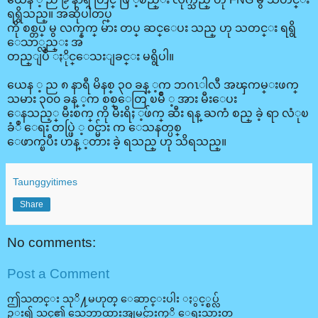
ရရွိသည္။ အဆိုပါတပ္
ကို စစ္တပ္ မွ လက္နက္ မ်ား တပ္ ဆင္ေပး သည္ ဟု သတင္း ရရွိ
ေသာ္လည္း အ
တည္ျပဳ ႏိုင္ေသးျခင္း မရွိပါ။
ယေန ့ ည ၈ နာရီ မိနစ္ ၃၀ ခန္ ့က ဘဂၤါလီ အၾကမ္းဖက္
သမား ၃၀၀ ခန္ ့က စစ္ေတြ ၿမိဳ ့ အား မီးေပး
ေနသည့္ မီးစက္ ကို မီးရိႈ ့ဖ်က္ ဆီး ရန္ ႀကံ စည္ ခဲ့ ရာ လံုၿ
ခံဳ ေရး တပ္ဖြဲ ့ ၀င္မ်ား က ေသနတ္ပစ္
ေဖာက္ၿပီး ဟန္ ့တား ခဲ့ ရသည္ ဟု သိရသည္။
Taunggyitimes
Share
No comments:
Post a Comment
ဤသတင္း သုိ႔မဟုတ္ ေဆာင္းပါး ႏွင့္စပ္လ်
ဥ္း၍ သင္၏ သေဘာထားအျမင္မ်ားကုိ ေရးသားတ