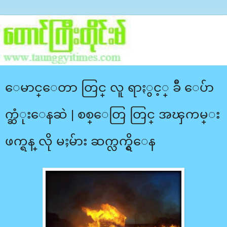
ေမာင္ေတာ တြင္ လူ ရာႏွင့္ ခ်ီ ေပ်ာ
က္ဆံုးေနဆဲ | စစ္ေတြ တြင္ အၾကမ္း
ဖက္ရန္ လို မႈမ်ား ဆက္လက္ရွိေန