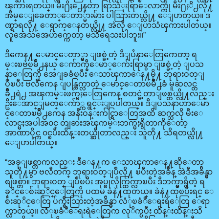
ၾကားရတယ္။ မီး႐ိႈ႕ေနတာ ရြာသံုးရြာေလာက္ကို မီး႐ႈိ႕လို႔
အိမ္ေျခေတာ္ေတာ္မ်ားမ်ား ပါသြားတယ္လို႔ ေျပာတယ္။ ဒ
ဏ္ရာရလို႔ ေရာက္ေနတယ္လို႔ အဲလို ေျပာသံၾကားပါတယ္။
လူအေသအေပ်ာက္ကေတာ့ မသိရေသးပါဘူး။”
ဒီကေန႔ ေမာင္ေတာ္မွာ ျဖစ္ခဲ့တဲ့ ဒီျပႆနာေတြကေတာ့ ရ
မ္းၿဗဲၿမိဳ႕နယ္ ေက်ာက္နီေမာ္ေက်းရြာမွာ ျဖစ္ခဲ့တဲ့ ျပသ
နာေတြကို အေျခခံၿပီး ေသာၾကာေန႔မို႔ ဘုရားဝတ္ျ
ပဳၿပီး ဗလီကေန ျပန္ထြက္လာတဲ့ ေမာင္ေတာၿမိဳ႕ခံ မူဆလင္တ
ခ်ဳိ႕ရဲ႕ အၾကမ္းဖက္မႈေတြကေန စတင္ခဲ့တာျဖစ္တယ္လို႔လည္း
ဦးေအာင္ျမတ္ေက်ာ္က ရွင္းျပပါတယ္။ ဒီျပသနာဟာေမာ
င္ေတာၿမိဳ႕ကေန အနီးဝန္းက်င္ရြာေတြအထိ ဆက္သလို မီးေ
လာင္မႈအပါအ၀င္ တျခားအၾကမ္းဘက္မႈရွိတာကိုေတာ့
အာဏာပိုင္က ၀င္ၿပီးထိန္းတယ္ဆိုတာလည္း သူတို႔ သိရတယ္လို႔
ေျပာပါတယ္။
“အခုျဖစ္တာကလည္း ဒီေန႔က ေသာၾကာေန႔ဆိုေတာ့
သူတို႔မွာ ဗလီတက္ ဘုရားဝတ္ျပဳလို႔ ၿပီးတဲ့အခ်ိန္ အဲဒီအခ်ိန္မွာ
စျဖစ္တာ။ ဘုရားဝတ္ ျပဳၿပီး အုပ္စုလိုက္ထြက္လာၿပီး ဒီဘက္မွာရွိတဲ့ ရ
ခုိင္ေစ်းဆုိင္ေတြကို ပထမ ခဲနဲ႔ထုတယ္။ ခဲနဲ႔ထုၿပီးရင္ ေ
စ်းဆုိင္ေတြ ပ်က္စီးသြားတဲ့အခ်ိန္မွာ လံုၿခံဳေရးရဲေတြ ေရာ
က္လာတယ္။ လံုၿခံဳေရးရဲေတြက လုိက္ၿပီး ထိန္းထိန္းသိ