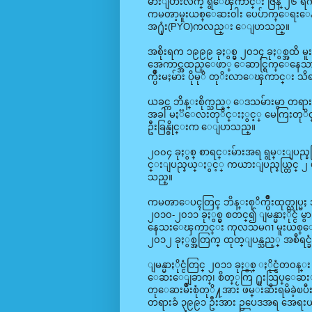
မ်ားျပားလ်က္ ရွိေၾကာင္း ဇြန္ ၂၆ ရ
ကမၻာ့မူးယစ္ေဆး၀ါး ပေပ်ာက္ေရးေန
အ႐ုံး(PYO)ကလည္း ေျပာသည္။
အစိုးရက ၁၉၉၉ ခုႏွစ္မွ ၂၀၁၄ ခုႏွစ္အထိ
အေကာင္အထည္ေဖာ္ ေဆာင္ရြက္ေနေသာ္လ
က္ပ်ိဳးမႈမ်ား ပိုမုိ တုိးလာေၾကာင္း သ
ယခင္က ဘိန္းစိုက္သည့္ ေဒသမ်ားမွာ တရာ
အခါ မႏၱေလးတုိင္းႏွင့္ မေကြးတုိင္း
ဦးခြန္စိုင္းက ေျပာသည္။
၂၀၀၄ ခုႏွစ္ စာရင္းမ်ားအရ ရွမ္းျပည္နယ္တြ
င္းျပည္နယ္ႏွင့္ ကယားျပည္နယ္တြင္ ၂ ၿမိဳ႕
သည္။
ကမၻာေပၚတြင္ ဘိန္းစုိက္ပ်ိဳးထုတ္လုပ္မႈ အမ်ာ
၂၀၁၀-၂၀၁၁ ခုႏွစ္မွ စတင္၍ ျမန္မာႏိုင္ငံ မ
နေသးေၾကာင္း ကုလသမဂၢ မူးယစ္ေဆး၀ါ
၂၀၁၂ ခုႏွစ္အတြက္ ထုတ္ျပန္သည့္ အစီရင္ခ
ျမန္မာႏိုင္ငံတြင္ ၂၀၁၁ ခုႏွစ္ ႏိုင္ငံတ၀
ေဆးေျခာက္၊ စိတ္ႂကြ ႐ူးသြပ္ေဆးျပာ
တုေဆးမ်ိဳးစုံတုိ႔အား ဖမ္းဆီးရမိခဲ့ၿပီ
တရားခံ ၃၉၉၁ ဦးအား ဥပေဒအရ အေရးယူႏိုင