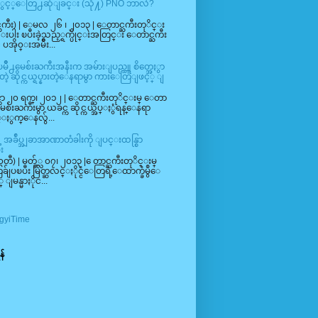
ားႏွင့္ေတြ႕ဆုံျခင္း (သို႔) PNO ဘာလဲ?
္ႀကီး) | ေမလ ၂၆ ၊ ၂၀၁၃ | ေတာင္ႀကီးတုိင္း
းပါး ၿပီးခဲ့သည့္ရက္ပိုင္းအတြင္း ေတာင္ႀကီး
ို၀္းအမ်ိဳး...
ၿမဳိ႕မေစ်းႀကီးအနီးက အမ်ားျပည္သူ စိတ္အေႏွာ
့ ဆိုင္ကယ္ရပ္နားတဲ့ေနရာမွာ ကားေတြျဖင့္ ျ
င္ဘာ ၂၀ ရက္၊ ၂၀၁၂ | ေတာင္ႀကီးတုိင္းမ္ ေတာ
႕မေစ်းႀကီးမွာ ယခင္က ဆိုင္ကယ္အပ္ႏွံရန္ေနရာ
္ႏွက္ေနလွ်...
္ရဲ့ အခ်ဳပ္အျခာအာဏာတံခါးကို ျပင္းထန္စြာ
း
၀တီ) | မတ္ခ်္လ ၀၇၊ ၂၀၁၃ | ေတာင္ႀကီးတုိင္းမ္
်ျပၿပီး မြတ္ဆလင္ႏိုင္ငံေတြရဲ့ေထာက္ခံမွဳေ
ျမန္မာႏိုင...
gyiTime
န်