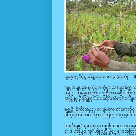
ျမန္မာႏုိင္ငံမွ ဘိန္းခင္းတခု (ဓာတ္ပုံ –
‘‘ရွမ္းျပည္နယ္ မိုင္းတုံမွာ အေျခစိုက္တဲ
တယ္။ သူမေကာက္တဲ့ ႏွစ္ဆိုတာ မရွိပါဘ
အဖြဲ႕မွ ဦးခြန္စိုင္းက ဧရာ၀တီကုိ ေ
စစ္တပ္ကို စိုက္ပ်ိဳးသည့္ ေျမဧက တဧကလွ်
ပါက္ျပား တလက္စာ အတြက္ က်ပ္ ၅၀၀
အစုိးရ၏ မူးယစ္ေဆး၀ါး ပေပ်ာက္ေရး 
င္း၊ ပအို႔၀္ ကုိယ္ပိုင္အုပ္ခ်ဳပ္ခြင့္ရ ေဒသတြ