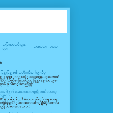
အခြားသတင်းဌာန
အားကစား
ဟာသ
များ
်း
 ခြန္သာဒြန္း၏ အတၳဳပတၱိအက်ဥ္းခ်ဳပ္
္လ ၂ ရက္၊ ၂၀၁၀ ပအို၀္းေခတ္ေပၚ ေတးသီ
မဆံုး သီဆိုေမြးထုတ္ခဲ့သူ ခြန္သာဒြန္းသည္ ေ
၃၀၆ ခု သီတင္းကၽြတ္လာ...
ဳမ်ားအဖြဲ႔၏ သေဘာထားတစ္ရပ္ကို အသိေပးထု
ာျခင္း
O မွ ပုဂၢိဳလ္အခ်ိဳ႕၏ မတရားျပဳလုပ္ခ်က္အရ မတရား
ျဖတ္ခံရေသာ ၀င္းယဆရာေတာ္ ဦးၾသဘာသ
က္၍ ပအို၀္းေဒသ ပ...