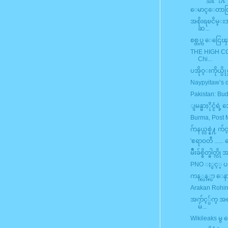
ေမာင္ေတာတြင္
အစိုးရၿငိမ္
ဆ...
စစ္တပ္က ေငြေ
THE HIGH CO
Chi...
ပအိုဝ္းကိုယ္ပို
Naypyitaw’s d
Pakistan: Bud
ျမန္မာႏိုင္ငံရဲ့
Burma, Post M
ဂ်ာနယ္လစ္နဲ႔ 
'ဧရာဝတီ ......
မ်ိဳးခ်စ္စိတ္ဓါတ
PNO ႏွင့္ ပအ
ကန့္လန့္ကာ ေနာ
Arakan Rohing
အက်င့္ပ်က္ 
မ်...
Wikileaks မွ 