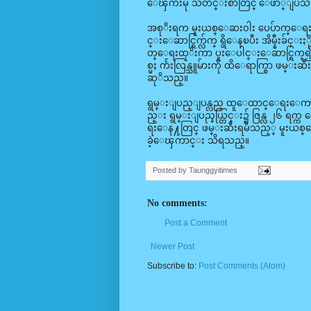
ေၾကးမုံ သတင္းစာတြင္ ေဖာ္ျပသ
အစုိးရက မူးယစ္ေဆး၀ါး ပေပ်ာက္ေရးဆုိင
င္းေဆာင္ရြက္လ်က္ ရွိေနၿပီး အိမ္နီးခ်င္းႏိ
တ္ေရးထုိးကာ ပူးေပါင္းေဆာင္ရြက္၍
စ္မႈ က်ဴးလြန္သူမ်ားကို ထိေရာက္စြာ 
ဆုိသည္။
ရွမ္းျပည္ျပန္လည္ ထူေထာင္ေရးေကာင္
ည္း ရွမ္းျပည္နယ္တြင္း၌ ဇြန္လ ၂၆ ရက
ရးေန႔တြင္ ဖမ္းဆီးရမိသည့္ မူးယစ္ေဆး
ခဲ့ေၾကာင္း သိရသည္။
Posted by
Taunggyitimes
No comments:
Post a Comment
Newer Post
Subscribe to:
Post Comments (Atom)