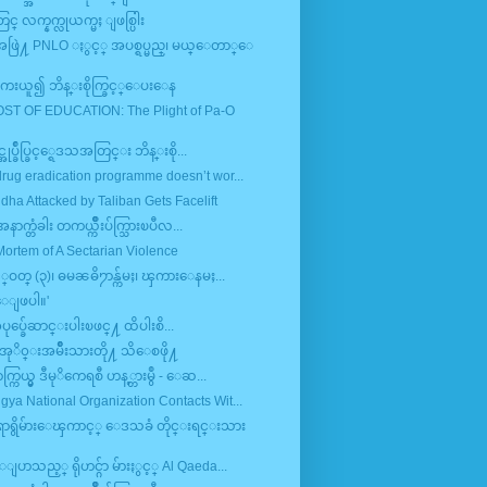
 လက္နက္လုယက္မႈ ျဖစ္ပြါး
းအဖြဲ႔ PNLO ႏွင့္ အပစ္ရပ္မည္၊ မယ္ေတာ္ေ
ၾကးယူ၍ ဘိန္းစိုက္ခြင့္ေပးေန
ST OF EDUCATION: The Plight of Pa-O
င္အုပ္ခ်ဳပ္ခြင့္ရေဒသအတြင္း ဘိန္းစို...
rug eradication programme doesn’t wor...
dha Attacked by Taliban Gets Facelift
 အေနာက္တံခါး တကယ္က်ိဳးပ်က္သြားၿပီလ...
ortem of A Sectarian Violence
က်င့္ဝတ္ (၃)၊ ဓမၼဓိ႒ာန္က်မႈ၊ ၾကားေနမႈ...
 ေျ­ဖပါ။'
္ကို အပုပ္ခ်ေဆာင္းပါးၿဖင္႔ ထိပါးစိ...
ုိ၀္းအမ်ိဳးသားတို႔ သိေစဖို႔
က္ကြယ္မွ ဒီမုိကေရစီ ဟန့္တားမွဳ - ေဆ...
ya National Organization Contacts Wit...
အရာရွိမ်ားေၾကာင့္ ေဒသခံ တိုင္းရင္းသား
ေျပာသည့္ ရိုဟင္ဂ်ာ မ်ားႏွင့္ Al Qaeda...