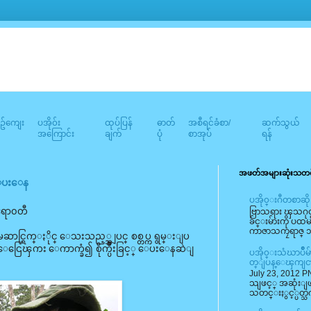
်ကျေး
ပအို၀်း
ထုပ်ပြန်
ဓာတ်
အစီရင်ခံစာ/
ဆက်သွယ်
အကြောင်း
ချက်
ပုံ
စာအုပ်
ရန်
အဖတ်အများဆုံးသတင
့ေပးေန
ပအို၀္းဂီတစာဆို
ဧရာ၀တီ
ဗြာသရား ၾသဂုတ
ခ်င္းမ်ားကို ပထ
ကာဇာသကၠရာဇ္ ၁
မေဆာင္ရြက္ႏိုင္ ေသးသည့္အျပင္ စစ္တပ္က ရွမ္းျပ
ထံမွ ေငြေၾကး ေကာက္ခံ၍ စိုက္ပ်ိဳးခြင့္ ေပးေနဆဲျ
ပအို၀္းသံဃာပ်ိ
တ္ျပန္ေၾကျင
July 23, 2012 PN
သျဖင့္ အဆုံး
သတင္းႏွင့္ပတ္သ