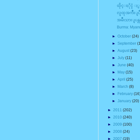
ထိုင္းႏိုင္ငံ 
လူထုအက်ဳိးျပဳ 
အမ်ဳိးသားျပန
Burma: Myanm
►
October
(24)
►
September
(
►
August
(23)
►
July
(11)
►
June
(40)
►
May
(15)
►
April
(25)
►
March
(8)
►
February
(16
►
January
(20)
►
2011
(202)
►
2010
(240)
►
2009
(100)
►
2008
(24)
►
2007
(19)