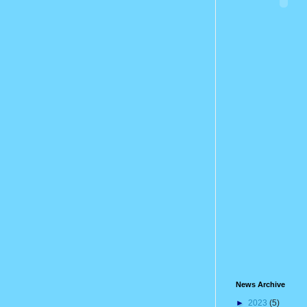
News Archive
►
2023
(5)