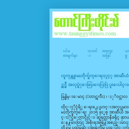
ပင်မ
သတင်
အတွေး
ယဥ
စာမျက်နှာ
း
အမြင်
မှု
လူကုန္ကူးမႈတိုက္ဖ်က္ေရးႏွင့္ အာ
င္ဆင္မွဳ အလုပ္ရံုေဆြးေႏြးပြဲ ပူးေပါင္
ခြန္စိမ္းေမာင္ (ေတာင္ၾကီး) ၊ ႏုိ၀င္ဘာလ
ထိုင္းႏိုင္ငံရိွ ေရႊ႕ေျပာင္းအလုပ္သမ
မႈတိုက္ဖ်က္ေရး ၂၀၁၅ ခုႏွစ္ အာဆီယံ အၾကိဳ
င္းႏိုင္ငံေတာင္ပိုင္း၊ ဆူရတ္ဌာနီခရိုင္ ဆ
ေန႔မ်ားတြင္ အစိုးရအဖြဲ႔အစည္းမ်ား
တို႔မွ ပထမဆံုးအၾကိမ္ ပူးေပါင္းက်