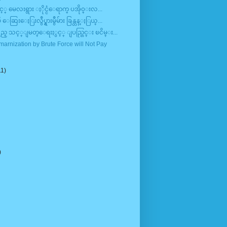
ႏွင့္ မေလးရွား ႏိုင္ငံေရာက္ ပအို၀္းလ...
ေဆြးေႏြးလွဳပ္ရွားမွဳမ်ား ခြန္တန္ႏြယ္...
္လည္ သင့္ျမတ္ေရးႏွင့္ ျပည္တြင္း ၿငိမ္း...
arnization by Brute Force will Not Pay
11)
)