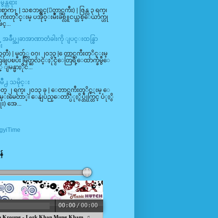
မွန္တရား
က႑ | သစၥာရွင္(ေတာင္ႀကီး) | ဇြန္လ ၃ ရက္၊
ကီးတုိင္းမ္ ပအို၀္းမ်ိဳးခ်စ္လူငယ္တစ္ေယာက္ဟု
ဖင့...
္ရဲ့ အခ်ဳပ္အျခာအာဏာတံခါးကို ျပင္းထန္စြာ
း
၀တီ) | မတ္ခ်္လ ၀၇၊ ၂၀၁၃ | ေတာင္ႀကီးတုိင္းမ္
်ျပၿပီး မြတ္ဆလင္ႏိုင္ငံေတြရဲ့ေထာက္ခံမွဳေ
ျမန္မာႏိုင...
ဳ႕ သမိုင္း
ဂုတ္ ၂ ရက္၊ ၂၀၁၃ ခု | ေတာင္ႀကီးတုိင္းမ္ ေ
မ္းမေတာ္၊ ေနျပည္ေတာ္ပံုႏွိပ္တိုက္တြင္ ပံုႏွိ
ူး) အေ...
gyiTime
န်