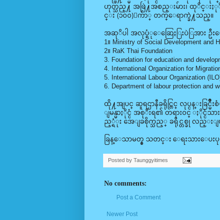
ဟုတ္သည္႔ အဖြဲ႔အစည္းမ်ား၊ ထုိင္းႏုိင္ငံ 
င္း (၁၀၀)ေက်ာ္ တက္ေရာက္ခဲ႔သည္။
အဆုိပါ အလုပ္ရံုေဆြေႏြးပဲြအား ဦး
1။ Ministry of Social Development and 
2။ RaK Thai Foundation
3. Foundation for education and develo
4. International Organization for Migratio
5. International Labour Organization (ILO
6. Department of labour protection and 
ထို႔အျပင္ ဆူရဌာနီခရိုင္တြင္ လုပ္ငန္းခြင္
ျမန္မာႏိုင္ငံ အစုိးရ၏ တရား၀င္ ႏိုင္င
ည့္ရံုး အေျခစိုက္သည့္ ခရိုင္တစ္ခု လည္းျ
ခြန္ေသာမတ္စ္ သတင္း ေရးသားေပးပုိ
Posted by
Taunggyitimes
No comments:
Post a Comment
Newer Post