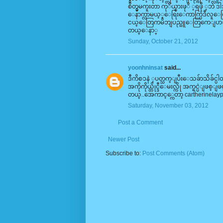
စိတ္မွမကူးတာ ကုိယ္စားဖုိ ့ရဖို ့ဘဲ 
ေနာက္လာမယ့္ေရြးေကာက္ပြဲဒီလူေတ
ငယ္ေတြကမိဘျပည္သူေတြကေျပာျပီ
တယ္ေနာ္
Sunday, October 21, 2012
yoonhninsat
said...
ဒီကိစၥနဲ ့ပတ္သက္ျပီးေသခ်ာသိခ်င္
အကိုကိုယ္တိုင္ဒီေမးလ္ကို အက္ရင္ပဲျဖစ
တယ္..အေကာင့္ကေတာ့ cartherinelay
Saturday, November 03, 2012
Post a Comment
Newer Post
Subscribe to:
Post Comments (Atom)