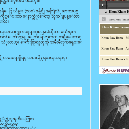
န္သံုးအံုးမလဲ မသိဘူး။
ငြ သိန္း (၁၀၀) ၀န္က်င္ကို အလြဲသံုးစားလုပ္ပစ္
ြကိုင္ေပးတာ ေနာက္ဆံုးေတာ့ သူက ျပန္ေတာ
တာေလ။
ူထုဘယ္ေလာက္ဒုကၡေရာက္ေနလဲဆိုတာ မသိၾက
္းကလဲ ေက်ာက္တန္းေက်းရြာလူထုက တစ္အိမ္ေထာင္
ွာ သံုးတယ္။ ေက်းရြာလူထုကို အမ်ိဳးမ်ိဳးဒုကၡေပးေ
ို ေမးစရာရွိရင္ ေမးလို႔ရတယ္ေနာ္။
္လုိက္တဲ့လူၾကီးေတြက
္ဘဲလုပ္တတ္
ဳိးတုိးတက္ေအာင္လုပ္ဖုိ ့