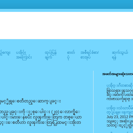
်ကျေး
ပအို၀်း
ထုပ်ပြန်
ဓာတ်
အစီရင်ခံစာ/
ဆက်သွယ်
အကြောင်း
ချက်
ပုံ
စာအုပ်
ရန်
အဖတ်အများဆုံးသတင
ပအို၀္းဂီတစာဆို
ဗြာသရား ၾသဂုတ
ခ်င္းမ်ားကို ပထ
ကာဇာသကၠရာဇ္ ၁
ြာ ျမင့္မိုရ္ေစတီတည္ေဆာက္ျခင္း
ပအို၀္းသံဃာပ်ိ
တီတည္ျခင္းကို ႏွစ္ေပါင္း (၂၀) ေလာက္ရွိေ
တ္ျပန္ေၾကျင
ကာက္ေပါင္းမ်ားေနၿပီး လူၾကီးေတြက တစ္ေယာ
July 23, 2012 PN
သျဖင့္ အဆုံး
ာ ၄င္းေစတီဟာ လူၾကီးေတြရဲ႕ထမင္းအိုးတ
သတင္းႏွင့္ပတ္သ