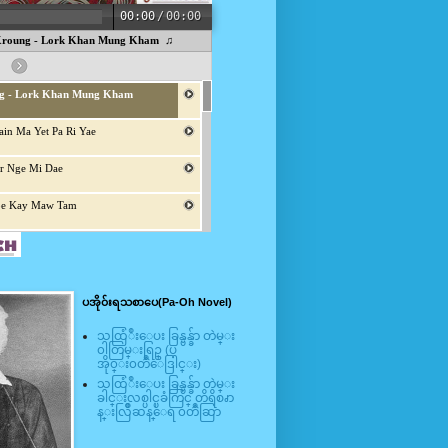
ပအို၀်းရသစာပေ(Pa-Oh Novel)
သထြံဳးေပး ခြန္ဗန္ခ်ာ တဲမ္း
၀ါတြမ္းရြဥ္ (ပ
အို၀္း၀တၳဳေဒြါင္း)
သထြံဳးေပး ခြန္ဗန္ခ်ာ တဲမ္း
ခါင္းလစ္ပါင္ၿခံကြင္ တိရိစၧာ
န္းလြိဳဆန္ေရ ၀တၳဳဆြာ