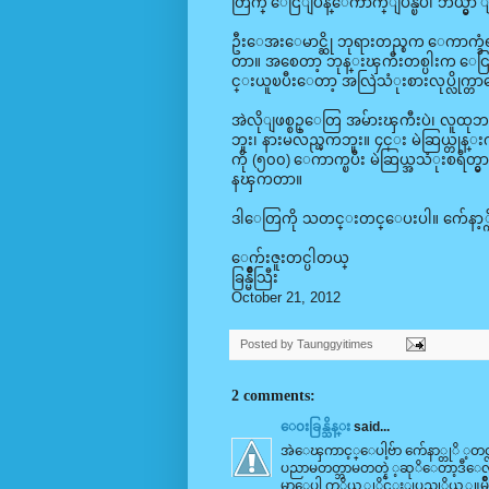
တြက္ ေငြျပန္ေကာက္ျပန္ၿပီ၊ ဘယ္မွာ ျပ
ဦးေအးေမာင္ဆို ဘုရားတည္စက ေကာက္ခံရရွိေ
တာ။ အစေတာ့ ဘုန္းၾကီးတစ္ပါးက ေင
င္းယူၿပီးေတာ့ အလြဲသံုးစားလုပ္လိုက္
အဲလိုျဖစ္စဥ္ေတြ အမ်ားၾကီးပဲ၊ လ
ဘူး၊ နားမလည္ၾကဘူး။ ၄င္း မဲဆြယ္တုန
ကို (၅၀၀) ေကာက္ၿပီး မဲဆြယ္အသံုးစရိတ္မ
နၾကတာ။
ဒါေတြကို သတင္းတင္ေပးပါ။ က်ေနာ့္က
ေက်းဇူးတင္ပါတယ္
ခြန္မ်ိဳသြီး
October 21, 2012
Posted by
Taunggyitimes
2 comments:
ေ၀းခြန္သိန္း
said...
အဲေၾကာင့္ေပါ့ဗ်ာ က်ေနာ္တုိ ့တင
ပညာမတတ္ဘာမတတ္နဲ ့ဆုိေတာ့ဒီေလာက
မွာေပါ့ ကုိယ့္တုိင္းျပည္ကုိယ့္လူမ်