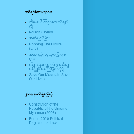
အစီရင်ခံစာ\Report
ဘိန္းႏြံတြင္းက ငုိရႈိ
က္သံ
Poison Clouds
အဆိပ္သင့္တိမ္မ်ား
Robbing The Future
(Eng)
အနာဂတ္ကို လုယူဖ်က္ဆီးျခ
င္း
တို႔အနာဂတ္အတြက္ တုိ႔ေ
တာင္ကုိ ကာကြယ္ၾကစို႔
Save Our Mountain Save
Our Lives
၂၀၀၈ နာဂစ်ဖွဲ့စည်းပုံ
Constitution of the
Republic of the Union of
Myanmar (2008)
Burma 2010 Political
Registration Law