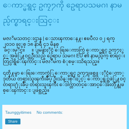
ေကာ္မရွင္ ဥကၠ႒ကို ဥေရာပသမဂၢ နာမ
ည္ပ်က္စာရင္းသြင္း
မဇၩိမသတင္းဌာန
|
ေသာၾကာေန႔၊ ဧၿပီလ ၀၂ ရက္
၂၀၁၀ ခုႏွစ္ ၁၈ နာရီ ၄၁ မိနစ္
ခ်င္းမုိင္။ ။ ျမန္မာႏိုင္ငံ ေရြးေကာက္ပြဲ ေကာ္မရွင္ ဥကၠ႒ႏွ
င့္ အဖဲြ႔ဝင္တဦးသည္ ဥေရာပ သမဂၢ EU ၏ နာမည္ပ်က္ စာရင္း
တြင္ပါရွိေၾကာင္း မဇၩိမက စံုစမ္းသိရသည္။
၎တို႔မွာ ေရြးေကာက္ပဲြ ေကာ္မရွင္ ဥကၠ႒ျဖစ္သူ ႏိုင္ငံေတာ္
ဒုတိယ တရားသူၾကီးခ်ဳပ္ ဦးသိန္းစုိးႏွင့္ ေကာ္မရွင္အဖဲြ႔ဝင္
တရား႐ံုးခ်ဳပ္ တရားသူၾကီး ေဒါက္တာတင္ေအာင္ေအးတို႔ျဖ
စ္ေၾကာင္း ျဖစ္သည္။
Taunggyitimes
No comments:
Share