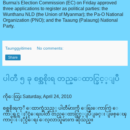
Burma's Election Commission (EC) on Friday approved
three applications to register as political parties: the
Wunthanu NLD (the Union of Myanmar); the Pa-O National
Organization (PNO); and the Taaung (Palaung) National
Party.
Taunggyitimes
No comments:
Share
ပါတီ ၅ ခု စစ္အစိုးရ တည္ေထာင္ခြင့္ျပဳ
ကိုေထြး
Saturday, April 24, 2010
စစ္အစိုးရကုိ ေထာက္ခံသည့္ ပါတီမ်ားကို ေရြးေကာက္ပြဲ ေ
ကာ္မရွင္က ႏိုင္ငံေရးပါတီ တည္ေထာင္ခြင့္ျပဳျခင္း ျဖစ္ေၾ
ကာင္း ႏိုင္ငံေရး ေလ့လာသူမ်ားက ဆိုသည္။