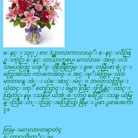
ေနင္း ၁၃၇၂ ဗား ဒဲဥ္ဟားလာကားလယုိ၊
ေနင္းလီအြ
ဥ္းကုဲင္ခ်ာ ေနင္းတသာကူစပ္၊ မဂၤလားေအာ၀္းငါး
သမယတြင္
ပအုိ၀္းစြိဳးခြိဳတြမ္း ဖူးေ၀းမြိဳးဖာ ရဲုင္း
ဖက္သြအာသီး ကားကေအာ၀္း၊ အင္းမုိးခ်က္တြမ္းထာ
မာတာ၀န္းဖံု
း ယံေအာင္းမ်င္း၊ ဘ၀တသက္လြဳမ္း
ယံထင္းထုိ တေသြာင္း ခ်မ္သား လြဳိင္းကြဳန္ထဲင္းထဲင္း
ထြဴတဲင္၊ နမ္းသနီပါ ယံအံုေဟာ၀္ ၿခိြဳင္းသန္၊ ယံမြ
န္းသြဳိေပ်ာ္းသြင္းလြေသြာ့ စြဳမ္းျဖာျဖာအေက်ာ
င္။
တြမ္းမဂၤလားတရာတဲင္
ေတာင္ႀကီးတုိင္းမ္