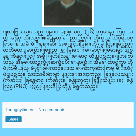
ျဖားဗြာလွေဖသည္ ၁၉၁၀ ခုႏွစ္ မတ္လ (၂၆)ရက္ေန႔တြင္ သ
ထံုခရိုင္ ဘီးလင္းၿမိဳ႕နယ္ ေညာင္ပင္လင္း တိုက္နယ္ သံပုရာပင္
ရြာေန အမိ မိြဳးနန္းဆီး အဖ ျဖားဒြန္းတို႔မွ ဖြားျမင္သည့္
တတိယေျမာက္သားျဖစ္သည္။ ေမြးခ်င္း ေမာင္ႏွမမ်ားမွာ အစ္မ
နန္းစိန္ခင္ႏွင့္ အစ္ကို ျဖားလြန္းေမာင္ တို႔ျဖစ္သည္။ ျဖားဗြာ
သည္ အိမ္ေထာင္ဆက္သံုးဆက္ရွိၿပီး ေနာက္ဆံုး အိမ္ေထာင္ဆက္မွာ ဟို
ပံုးၿမိဳ႕နယ္ မဲုင္းေကာင္ေဒသ ေက်ာကၠဆ်ားရြာမွ မိြဳးဟံု
ဗဲျဖစ္သည္။ သားသမီးမ်ားမွာ နန္းေအးၾကည္၊ ခြန္ေဖသန္း
(က်ဆံုး)၊ ခြန္တေမာင္ (က်ဆံုး)၊ ခြန္ဖိုးတုတ္၊ ခြန္ဖိုးသိန္း (ခ) ခြန္စံ
လြင္ (PNO) ႏွင့္ နန္းဒီြး တို႔ျဖစ္ၾကသည္။
Taunggyitimes
No comments:
Share