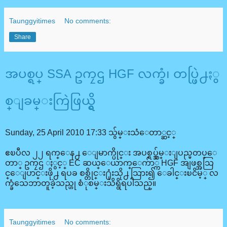
Taunggyitimes
No comments:
Share
အပစ္ရပ္ SSA ဥကၠဌ HGF လက္ခံ၊ တပ္ဖြဲ႕ႏွ
စ္ျခမ္းကြဲဖြယ္ရွိ
Sunday, 25 April 2010 17:33
သွ်မ္းသံေတာ္ဆင့္
ဧၿပီလ ၂၂ ရက္ေန႕ ေျမာက္ပိုင္း အပစ္ရပ္သွ်မ္းျပည္မတပ္ေ
တာ္ ဥကၠဌ ႏွင့္ EC ဆယ္ေယာက္ေက်ာ္က HGF အျဖစ္အသြ
င္ေျပာင္းဖို႕ ရပခ စစ္တိုင္း႐ုံးသို႕ သြား၍ ေခါင္းၿငိမ့္ လ
က္ခံသေဘာတူခဲ့သည္ဟု စံုစမ္းသိရွိရပါသည္။
Taunggyitimes
No comments: