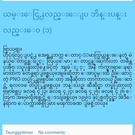
ယမ္းေငြ႕လည္းေျပ ဘိန္းပန္း
လည္းေ၀ (၁)
ဗြာသရား
ဟိုပုံးလြင္ျပင္ရဲ႕ အေရွ႕ဘက္က ေတာင္-ေျမာက္သြယ္တန္းေနတဲ့ မဲ
နယ္ေတာင္တန္းႏွင့္ လြယ္ေမာ္ ေတာင္တန္းႀကီးဟာ တခ်ိန္က
ပအို၀္းသူပုန္မ်ားလို႔ေခၚတဲ့ အျဖဴ ႏွင့္ အနီ က်က္စားရာေနရာ
မ်ားထဲက တေနရာျဖစ္တယ္။အျဖဴဆိုတာ ေအာင္ခမ္းထီ ဦးေဆာင္
တဲ့ PNO တပ္ဖဲြ႕ျဖစ္ၿပီးေတာ့ အနီဆိုတာ တာကာလယ္ ဦးေဆာ
င္တဲ့ ရလလဖ တပ္ဖဲြ႕ျဖစ္တယ္။ ဘန္းယဥ္၊ ဆီဆိုင္မွာ တပ္စဲြထားတဲ့
ဗမာစစ္တပ္ ခလရ ၄၂၃၊ ခလရ ၄၂၄၊ ခလရ ၄၂၅၊ ခလရ ၄၂၆ ေ
တြက အၿမဲထိုးစစ္ဆင္တဲ့ ေဒသျဖစ္တယ္။ ၁၉၉၁ ခုႏွစ္မတိုင္ခင္မွာ အဲဒီေ
နရာက ေပ်ာက္က်ားစစ္ပဲြမ်ား မၾကာခဏ ျဖစ္ခဲ့တယ္။
Taunggyitimes
No comments: