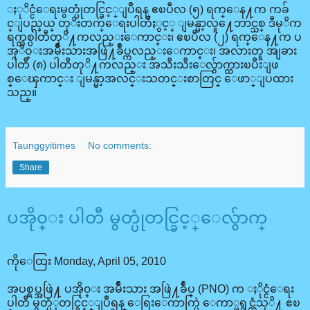
ႏုိင္ငံေရးမွတ္ပုံတင္ခြင့္ျပဳရန္ ဧၿပီလ (၅) ရက္ေန႔က ကခ်
င္ျပည္နယ္ တုိးတက္ေရးပါတီႏွင့္ ျမန္မာ့လူ႔ေဘာင္သစ္ ဒီမုိက
ရက္တစ္ပါတီတုိ႔ကလည္းေကာင္း၊ ဧၿပီလ (၂) ရက္ေန႔က ပ
အုိဝ္းအမ်ဳိးသားအဖြဲ႔ခ်ဳပ္ကလည္းေကာင္း၊ အလားတူ အျခား
ပါတီ (၈) ပါတီတုိ႔ကလည္း အသီးသီးေလွ်ာက္ထားၿပီးျဖ
စ္ေၾကာင္း ျမန္မာ့အလင္းသတင္းစာတြင္ ေဖာ္ျပထား
သည္။
Taunggyitimes
No comments:
Share
ပအို၀္း ပါတီ မွတ္ပုံတင္ခြင့္ေလွ်ာက္
ကိုေထြး Monday, April 05, 2010
အပစ္ရပ္အဖြဲ႔ ပအို၀္း အမ်ိဳးသား အဖြဲ႔ခ်ဳပ္ (PNO) က ႏိုင္ငံေရး
ပါတီ မွတ္ပံုတင္ခြင့္ျပဳရန္ ေရြးေကာက္ပြဲ ေကာ္မရွင္ထံသုိ႔ ဧၿ