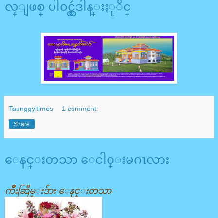
လ္ျဖစ္ ပါ၀င္လွဴဒါန္းႏုိင္
Taunggyitimes
1 comment:
Share
ေနင္းတသာ ေငါ၀္းမဂၤလား
က်ိဳးဆြဳမ္းဒ်ား ေနင္းတသာ