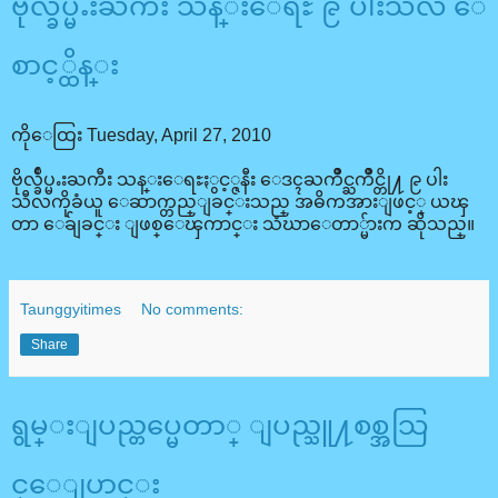
ဗိုလ္ခ်ဳပ္မႉးႀကီး သန္းေရႊ ၉ ပါးသီလ ေ
စာင့္ထိန္း
ကိုေထြး Tuesday, April 27, 2010
ဗိုလ္ခ်ဳပ္မႉးႀကီး သန္းေရႊႏွင့္ဇနီး ေဒၚႀကိဳင္ႀကိဳင္တို႔ ၉ ပါး
သီလကိုခံယူ ေဆာက္တည္ျခင္းသည္ အဓိကအားျဖင့္ ယၾ
တာ ေခ်ျခင္း ျဖစ္ေၾကာင္း သံဃာေတာ္မ်ားက ဆိုသည္။
Taunggyitimes
No comments:
Share
ရွမ္းျပည္တပ္မေတာ္ ျပည္သူ႔စစ္အသြ
င္ေျပာင္း