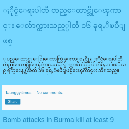
ႏိုင္ငံေရးပါတီ တည္ေထာင္လိုေၾကာ
င္း ေလ်ာက္ထားသည့္ပါတီ ၁၆ ခုရႇိၿပီျ
ဖစ္
ျပည္ေထာင္စု ေရြးေကာက္ပြဲ ေကာ္မရႇင္သို႔ ႏိုင္ငံေရးပါတီ
တည္ေထာင္လိုေၾကာင္း ေလွ်ာက္ထားသည့္ ပါတီမႇာ ဧၿပီလ
၉ ရက္ေန႔အထိ ၁၆ ခုရႇိၿပီျဖစ္ေၾကာင္း သိရသည္။
Taunggyitimes
No comments:
Share
Bomb attacks in Burma kill at least 9