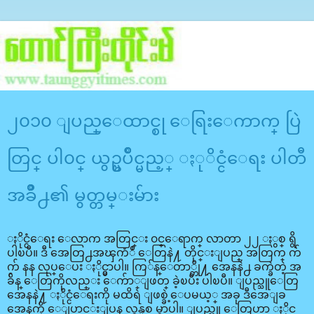
၂၀၁၀ ျပည္ေထာင္စု ေရြးေကာက္ ပြဲ
တြင္ ပါ၀င္ ယွဥ္ၿပိဳင္မည့္ ႏုိင္ငံေရး ပါတီ
အခ်ိဳ႕၏ မွတ္တမ္းမ်ား
ႏိုင္ငံေရး ေလာက အတြင္း ၀င္ေရာက္ လာတာ ၂၂ ႏွစ္ ရွိ
ပါၿပီ။ ဒီ အေတြ႕အၾကံဳ ေတြနဲ႔ တိုင္းျပည္ အတြက္ က်
က် နန လုပ္ေပး ႏိုင္မွာပါ။ ကြ်န္ေတာ္တို႔ အေနနဲ႕ ခက္ခဲတဲ့ အ
ခ်ိန္ ေတြကိုလည္း ေက်ာ္ျဖတ္ ခဲ့ၿပီး ပါၿပီ။ ျပည္သူေတြ
အေနနဲ႔ ႏိုင္ငံေရးကို မထိရဲ ျဖစ္ခဲ့ေပမယ့္ အခု ဒီအေျခ
အေနကို ေျပာင္းျပန္ လွန္ပစ္ မွာပါ။ ျပည္သူ ေတြဟာ ႏိုင္