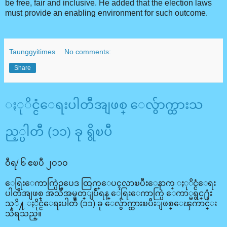
be free, fair and inclusive. He added that the election laws
must provide an enabling environment for such outcome.
Taunggyitimes
No comments:
Share
ႏုိင္ငံေရးပါတီအျဖစ္ ေလွ်ာက္ထားသ
ည့္ပါတီ (၁၁) ခု ရွိၿပီ
ဝီရ/ ၆ ဧၿပီ ၂ဝ၁ဝ
ေရြးေကာက္ပြဲဥပေဒ ထြက္ေပၚလာၿပီးေနာက္ ႏုိင္ငံေရး
ပါတီအျဖစ္ အသိအမွတ္ျပဳရန္ ေရြးေကာက္ပြဲ ေကာ္မရွင္႐ုံး
သုိ႔ ႏိုင္ငံေရးပါတီ (၁၁) ခု ေလွ်ာက္ထားၿပီးျဖစ္ေၾကာင္း
သိရသည္။