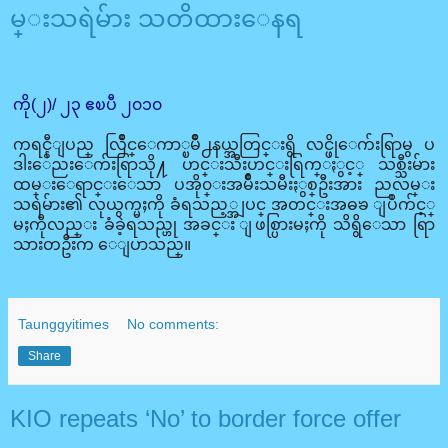
မ္းသရဲမ်ား သတိထားေနရ
ကို(၂)/ ၂၃ ဧၿပီ ၂၀၁၀
ကရင္နီျပည္ လြိဳင္ေကာ္ၿမိဳ႕နယ္အတြင္းရွိ လင္ဖိုေက်းရြာမွ ပ
ဒါးေညးေက်းရြာသို႔ ဟင္းသီးဟင္းရြက္ႏွင့္ သစ္သီးမ်ား
ထမ္းေရာင္းေသာ ပအို၀္းအမ်ိဳးသမီးႏွစ္ဦးအား ညလမ္း
သရဲမ်ား၏ လုယွက္မႈကို ခံရသည့္အျပင္ အတင္းအဓၶ ျပဳက်င့္
မႈကိုလည္း ခံခဲ့ရသည္ဟု အခင္း ျဖစ္ပြားမႈကို သိရွိေသာ ရြာ
သားတဦးက ေျပာသည္။
Taunggyitimes
No comments:
Share
KIO repeats ‘No’ to border force offer