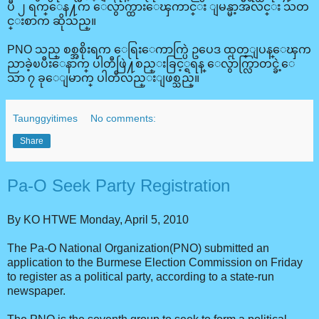
ပီ ၂ ရက္ေန႔က ေလွ်ာက္ထားေၾကာင္း ျမန္မာ့အလင္း သတ
င္းစာက ဆိုသည္။
PNO သည္ စစ္အစိုးရက ေရြးေကာက္ပြဲ ဥပေဒ ထုတ္ျပန္ေၾက
ညာခဲ့ၿပီးေနာက္ ပါတီဖြဲ႔စည္းခြင့္ရရန္ ေလွ်ာက္လြာတင္ခဲ့ေ
သာ ၇ ခုေျမာက္ ပါတီလည္းျဖစ္သည္။
Taunggyitimes
No comments:
Share
Pa-O Seek Party Registration
By KO HTWE Monday, April 5, 2010
The Pa-O National Organization(PNO) submitted an
application to the Burmese Election Commission on Friday
to register as a political party, according to a state-run
newspaper.