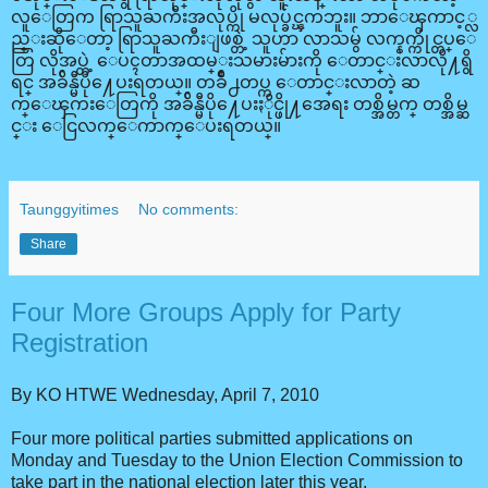
လူေတြက ရြာသူႀကီးအလုပ္ကို မလုပ္ခ်င္ၾကဘူး။ ဘာေၾကာင့္လ
ည္းဆိုေတာ့ ရြာသူႀကီးျဖစ္တဲ့ သူဟာ လာသမွ် လက္နက္ကိုင္တပ္ေ
တြ လိုအပ္တဲ့ ေပၚတာအထမ္းသမားမ်ားကို ေတာင္းလာလို႔ရွိ
ရင္ အခ်ိန္မီပို႔ေပးရတယ္။ တခ်ဳိ႕တပ္က ေတာင္းလာတဲ့ ဆ
က္ေၾကးေတြကို အခ်ိန္မီပို႔ေပးႏိုင္ဖို႔အေရး တစ္အိမ္တက္ တစ္အိမ္ဆ
င္း ေငြလက္ေကာက္ေပးရတယ္။
Taunggyitimes
No comments:
Share
Four More Groups Apply for Party
Registration
By KO HTWE Wednesday, April 7, 2010
Four more political parties submitted applications on
Monday and Tuesday to the Union Election Commission to
take part in the national election later this year.