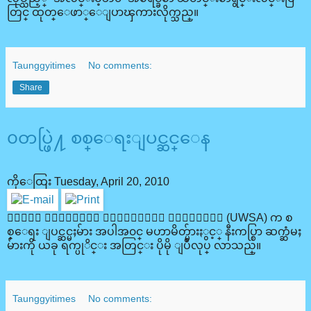
တြင္ ထုတ္ေဖာ္ေျပာၾကားလိုက္သည္။
Taunggyitimes
No comments:
Share
၀တပ္ဖြဲ႔ စစ္ေရးျပင္ဆင္ေန
ကိုေထြး
Tuesday, April 20, 2010
၀ျပည္ ေသြးစည္း ညီညြတ္ေရး တပ္မေတာ္ (UWSA) က စ
စ္ေရး ျပင္ဆင္မႈမ်ား အပါအ၀င္ မဟာမိတ္မ်ားႏွင့္ နီးကပ္စြာ ဆက္ဆံမႈ
မ်ားကို ယခု ရက္ပုိင္း အတြင္း ပိုမို ျပဳလုပ္ လာသည္။
Taunggyitimes
No comments: