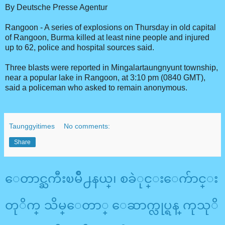
By Deutsche Presse Agentur
Rangoon - A series of explosions on Thursday in old capital
of Rangoon, Burma killed at least nine people and injured
up to 62, police and hospital sources said.
Three blasts were reported in Mingalartaungnyunt township,
near a popular lake in Rangoon, at 3:10 pm (0840 GMT),
said a policeman who asked to remain anonymous.
Taunggyitimes
No comments:
Share
ေတာင္ႀကီးၿမိဳ႕နယ္၊ စခဲုင္းေက်ာင္း
တုိက္ သိမ္ေတာ္ ေဆာက္လုပ္ရန္ ကုသုိ