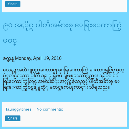
Share
၉၀ အႏိုင္ရ ပါတီအမ်ားစု ေရြးေကာက္ပြဲ
မဝင္
ခက္ထန္
Monday, April 19, 2010
ယေန႔အထိ ျပည္ေထာင္စု ေရြးေကာက္ပြဲ ေကာ္မရွင္တြင္ မွတ္
ပံုတင္ေသာ ပါတီ ၁၉ ခု ရွိၿပီ ျဖစ္ေသာ္လည္း ၁၉၉၀ ေ
ရြးေကာက္ပြဲတြင္ အမ်ားဆံုး အႏိုင္ရခဲ့သည့္ ပါတီအမ်ားစု ေ
ရြးေကာက္ပြဲဝင္ရန္ မွတ္ပံု မတင္ၾကေၾကာင္း သိရသည္။
Taunggyitimes
No comments:
Share