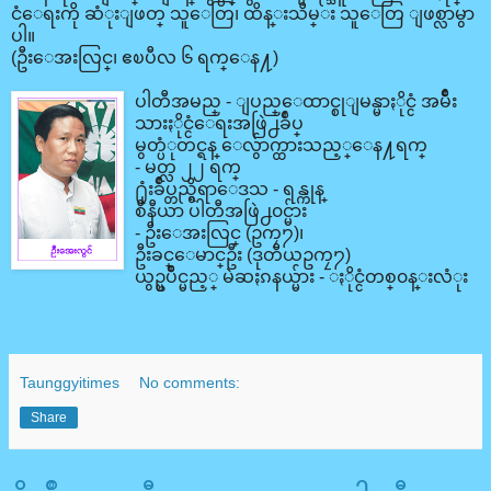
ငံေရးကို ဆံုးျဖတ္ သူေတြ၊ ထိန္းသိမ္း သူေတြ ျဖစ္လာမွာ
ပါ။
(ဦးေအးလြင္၊ ဧၿပီလ ၆ ရက္ေန႔)
ပါတီအမည္ - ျပည္ေထာင္စုျမန္မာႏိုင္ငံ အမ်ဳိး
သားႏိုင္ငံေရးအဖြဲ႕ခ်ဳပ္
မွတ္ပံုတင္ရန္ ေလွ်ာက္ထားသည့္ေန႔ရက္
- မတ္လ ၂၂ ရက္
႐ုံးခ်ဳပ္တည္ရွိရာေဒသ - ရန္ကုန္
စီနီယာ ပါတီအဖြဲ႕၀င္မ်ား
- ဦးေအးလြင္ (ဥကၠ႒)၊
ဦးခင္ေမာင္ဦး (ဒုတိယဥကၠ႒)
ယွဥ္ၿပိဳင္မည့္ မဲဆႏၵနယ္မ်ား - ႏိုင္ငံတစ္၀န္းလံုး
Taunggyitimes
No comments:
Share