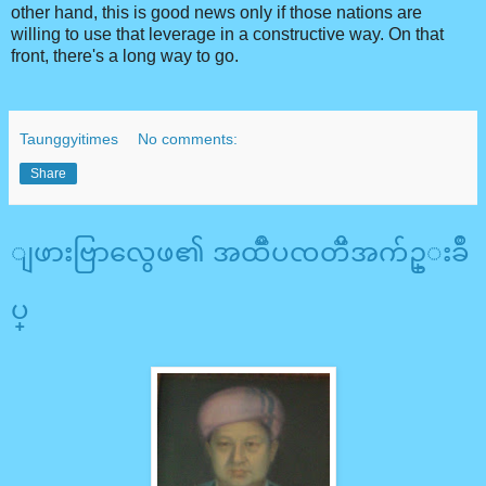
other hand, this is good news only if those nations are
willing to use that leverage in a constructive way. On that
front, there's a long way to go.
Taunggyitimes
No comments:
Share
ျဖားဗြာလွေဖ၏ အထၱဳပၸတၱိအက်ဥ္းခ်ဳ
ပ္