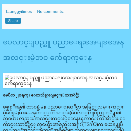
Taunggyitimes
No comments:
Share
ပေလာင္ျပည္သူ ပညာေရးအေျခအေန
အလင္းမဲ့ဘ၀ က်ေရာက္ေန
ဧၿပီလ ၂၀ရက္။ ေစာသိန္းျမင့္(ေကအုိင္စီ)
စစ္အစုိးရ၏ တာ၀န္မဲ့မႈ၊ ပညာေရးဆုိင္ရာ အခြင့္အလမ္း ကင္း
မဲ့ေနမႈမ်ားေၾကာင့္ တအာင္း(ပေလာင္) ျပည္သူတုိ႔၏
ဘ၀မ်ား လည္း အလင္းကင္းမဲ့ေနေၾကာင္း တအာင္း ေ
က်ာင္းသားႏွင့္ လူငယ္မ်ားအစည္းအရုံး (TSYO)က ယေန႔ျပဳ
လုပ္သည့္ “အလင္းမဲ့ဘ၀” အစီရင္ခံစာ သတင္းစာရွင္းလင္းပြဲ