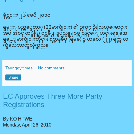
ခိုင္လင္း/ ၂၆ ဧၿပီ ၂ဝ၁ဝ
ရွမ္းျပည္တပ္မေတာ္ (ေျမာက္ပိုင္း) ၏ ဥကၠ႒ ဦးလြယ္ေမာင္း
အပါအဝင္ တပ္ဖဲြ႔ဝင္အခ်ဳိ႕ ျပည္သူ႔စစ္အသြင္ေျပာင္းရန္ အေ
ရွ႕ေျမာက္ပိုင္းတိုင္း စစ္ဌာနခ်ဳပ္ (ရမခ) ၌ ယခုလ (၂၂) ရက္က လ
က္ခံသေဘာတူလိုက္သည္။
Taunggyitimes
No comments:
Share
EC Approves Three More Party
Registrations
By KO HTWE
Monday, April 26, 2010