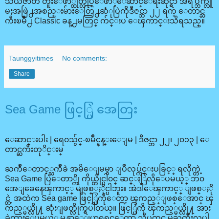
သယံဇာတ တူးေဖာ္ထုတ္လုပ္ေဖာ္ေဆာင္ေရးဆိုင္ရာ အရပ္ဘက္လူ
မႈအဖြဲ႕အစည္းမ်ားေတြ႕ဆံုပြဲကိုဒီဇင္ဘာ ၂၂ ရက္ ေတာင္ႀ
ကီးၿမိဳ႕ Classic ခန္႕မတြင္ က်င္းပ ေၾကာင္းသိရသည္။
Taunggyitimes
No comments:
Share
Sea Game ဖြင့္ပြဲ အေတြး
ေဆာင္းပါး | ရေ၀သွ်င္-ၿမိဳင္နန္းေျမ | ဒီဇင္ဘာ ၂၂၊ ၂၀၁၃ | ေ
တာင္ႀကီးတုိင္းမ္
ႀကဳံေတာင့္ႀကဳံခဲ အမိေျမမွာ ျပဳလုပ္က်င္းပခြင့္ ရလိုက္တဲ့
Sea Game ပြဲေတာ္ကို ကိုယ္တိုင္ပါ၀င္ ဆင္ႏြဲလိုေပမယ့္ ဘ၀
အေျခေနေၾကာင့္ မျဖစ္ႏိုင္ပါဘူး။ အဲဒါေၾကာင့္ ျဖစ္ႏို
င္တဲ့ အထဲက Sea game ဖြင့္ပြဲကိုေတာ့ ၾကည့္ျဖစ္ေအာင္ ၾ
ကည့္မယ္လို႔ ဆုံးျဖတ္လိုက္ရပါတယ္။ ဖြင့္ပြဲကို ၾကည့္မယ္လို႔ အား
ခဲထားေပမယ့္ မွန္တာေျပာရရင္ေတာ့ သိပ္အထင္ မႀကီးလွပါ