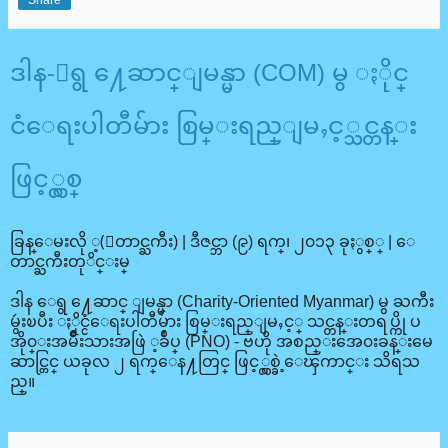
Share
ဒါန-ေရွ ႔ေဆာင္ျမန္မာ (COM) မွ ႏိုင္
ငံေရးပါတီမ်ား စြမ္းရည္ျမႇင့္သင္တန္း
ဖြင့္လွစ္
ခြန္ေမးလို ့(ေတာင္ႀကီး) | ဒီဇင္ဘာ (၉) ရက္၊ ၂၀၁၃ ခုႏွစ္္ | ေ
တာင္ႀကီးတုိင္းမ္
ဒါန ေရွ ႔ေဆာင္ ျမန္မာ (Charity-Oriented Myanmar) မွ ႀကီး
မွဴးၿပီး ႏိုင္ငံေရးပါတီမ်ား စြမ္းရည္ျမႇင့္ သင္တန္းတရပ္ကို ပ
အို၀္းအမ်ိဳးသားအဖြဲ ့ခ်ဳပ္ (PNO) - ဗဟို အစည္းအေ၀းခန္းမေ
ဆာင္တြင္ ယခုလ ၂ ရက္ေန႔တြင္ ဖြင့္လွစ္ခဲ့ေၾကာင္း သိရသ
ည္။