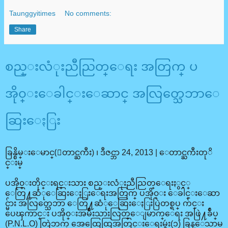
Taunggyitimes
No comments:
Share
စည္းလံုးညီညြတ္ေရး အတြက္ ပ
အို၀္းေခါင္းေဆာင္ အလြတ္သေဘာေ
ဆြးေႏြး
ခြန္စိမ္းေမာင္(ေတာင္ႀကီး) ၊ ဒီဇင္ဘာ 24, 2013 | ေတာင္ႀကီးတုိ
င္းမ္
ပအို၀္းတိုင္းရင္းသား စည္းလံုးညီညြတ္ေရးႏွင့္
ေတြ႔ဆံုေဆြးေႏြးေရးအတြက္ ပအို၀္း ေခါင္းေဆာ
င္မ်ား အလြတ္သေဘာ ေတြ႔ဆံုေဆြးေႏြးပြဲတစ္ရပ္ က်င္း
ပေၾကာင္း ပအို၀္းအမ်ဳိးသားလြတ္ေျမာက္ေရး အဖြဲ႔ခ်ဳပ္
(P.N.L.O) တြဲဘက္ အေထြေထြအတြင္းေရးမွဴး(၁) ခြန္ေသာမ