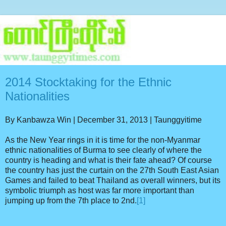
2014 Stocktaking for the Ethnic
Nationalities
By Kanbawza Win | December 31, 2013 | Taunggyitime
As the New Year rings in it is time for the non-Myanmar
ethnic nationalities of Burma to see clearly of where the
country is heading and what is their fate ahead? Of course
the country has just the curtain on the 27th South East Asian
Games and failed to beat Thailand as overall winners, but its
symbolic triumph as host was far more important than
jumping up from the 7th place to 2nd.
[1]