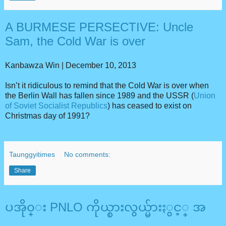
A BURMESE PERSECTIVE: Uncle
Sam, the Cold War is over
Kanbawza Win | December 10, 2013
Isn’t it ridiculous to remind that the Cold War is over when
the Berlin Wall has fallen since 1989 and the USSR (
Union
of Soviet Socialist Republics
) has ceased to exist on
Christmas day of 1991?
Taunggyitimes
No comments:
Share
ပအို၀္း PNLO ကိုယ္စားလွယ္မ်ားႏွင့္ အ