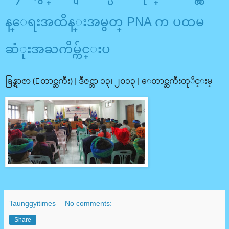
န္ေရးအထိန္းအမွတ္ PNA က ပထမ
ဆံုးအႀကိမ္က်င္းပ
ခြန္ရာဇာ (ေတာင္ႀကီး) | ဒီဇင္ဘာ ၁၃၊ ၂၀၁၃ | ေတာင္ႀကီးတုိင္းမ္
Taunggyitimes
No comments:
Share