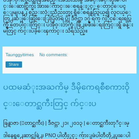
င္းေဆာင္ရြက္မႈ အားေကာင္းေစရန္ႏွင့္ ေတာင္ေပၚ
ေျမျပန္႕ စည္းလံုးညီညႊတ္မႈ ရွိေစရန္ရည္ရြယ္၍ လူငယ္ေ
တြ႕ဆံုုေဆြးေႏြးပြဲတရပ္ကို ဒီဇင္ဘာ ၁၇ ရက္ ဂႏိုင္ေရးရပ္ကြ
က္ရွိ တေပါင္းကြင္း ပအို၀္းဘက္စံုဖြံ႕ၿဖိဳးေရးကြင္းရွိ ခန္း
မတြင္ က်င္းပခဲ့ေၾကာင္း သိရသည္။
Taunggyitimes
No comments:
Share
ပထမဆံုးအႀကိမ္ ဒီမိုကေရစီစကားဝို
င္းေတာင္ႀကီးတြင္ က်င္းပ
ခြန္ရာဇာ (ေတာင္ႀကီး) | ဒီဇင္ဘာ ၂၁၊ ၂၀၁၃ | ေတာင္ႀကီးတုိင္းမ္
ဒါနေရွ႕ေဆာင္အဖြဲ႕၊ PNO ပါတီႏွင့္ က်ားျဖဴပါတီတို႕ပူးေပါ