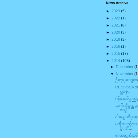
News Archive
►
2023
(5)
►
2022
(1)
►
2021
(8)
►
2020
(3)
►
2018
(3)
►
2016
(1)
►
2015
(17)
▼
2014
(103)
►
December
(1
▼
November
(1
ဦးထုပ္ေျခာက
RCSS/SSA အ
ပ္သားစု...
ဂ်ဴနီဗာၿမိဳ႕တ
ႀကီးႏိုင္ငယ္
ရးႏွ...
ငါးမန္းဂိမ္း
ပအိိုဝ္းတိုင
င္းႏိ...
ေတာင္ႀကီးၿမိဳ႕