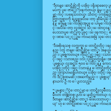
“ဒီတန္ေဆာင္တိုင္ပြဲကို ပအိုဝ္းရိုးရာဓေလ့ျဖ
မပ်က္ ပူေဇာ္ကေႏၱာ့ၾကတယ္၊ ရွမ္းျပည္န
မ္သာ က်င္းပရေသးတယ္၊ သီတင္းကၽြတ္လ
တ္စြာဘုရားကို ရည္စူးၿပီးေတာ့ ဆီမီးပူေ
နဲ႔ ဖါမြန္းေက်းရြာအုပ္စု၊ ေပါမူေက်းရ
င္းၿပီးေတာ့ လူအင္အား သံုးေထာင္ဝန္း
ပေဒသာပူေဇာ္လိုက္ျခင္းေၾကာင့္ 
ဝ္းစာေပႏွင့္ယဥ္ေက်းမႈအဖြဲ သုေတသန
“ဒီအစိုးရသစ္ လက္ထက္မွာ ေတာင္ရိုးတိုင္
နည္းတူ တန္ေဆာင္တိုင္ပြဲေတာ္မွာ အနယ္နယ
ည္းျဖစ္ၾကတယ္။ ကိုယ့္တိုင္းရင္းသားလူမ်
င္းရင္းသားစည္းလံုးညီညြတ္မႈရွိေအာင္ 
ျဖစ္တယ္၊ လူအင္အား ၅၀၀ ေက်ာ္ခန္႔ ကေလ
ပအိုဝ္းတိုင္းရင္းသားနဲ႔ ေတာင္ရို
ည္းကြာဟမႈရွိပါတယ္။ ပအိုဝ္းတိုင္းရ
က ဒီႏွစ္ပထမဆံုးအႀကိမ္လည္း ျဖစ္တယ္“
နာယက ဦ က ေျပာသည္။
“ျမန္မာႏုိင္ငံေတာ္ထဲမွာ ေတာင္ရိုးလူမ်ိဳ
မ်ိဳးဟာ တစ္ကြဲတစ္ျပား ေနထိုင္ၾကတယ
ဒီတန္ေဆာင္တိုင္ပြဲေတာ္မွာ မီးပေဒသာပင္
ယ္“ ဟု ေတာင္ရိုးစာေပႏွင့္ယဥ္ေက်းမႈ