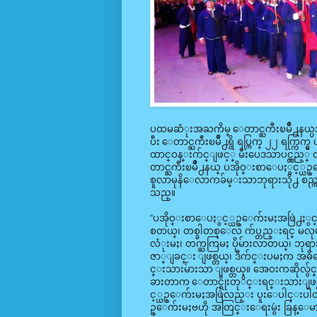
ပထမဆံုးအႀကိမ္ ေတာင္ႀကီးၿမိဳ႕နယ္ပအ
ပီး ေတာင္ႀကီးၿမိဳ႕ရွိ ရပ္ကြက္ ၂၂ ရက္က
ထာင္ဝန္းက်င္ျဖင့္ မီးပေဒသာပင္လွည့္
တာင္ႀကီးၿမိဳ႕နယ္ ပအိုဝ္းစာေပႏွင့္ယဥ္
စူလာမုနိေလာကခ်မ္းသာဘုရားသို႕ စည
သည္။
“ပအိုဝ္းစာေပႏွင့္ယဥ္ေက်းမႈအဖြဲ႕ႏွင့္
စတယ္၊ တစ္ခါတစ္ေလ က်ပ္တည္းရင္ မလုပ္ျဖ
လံုးမႈ၊ တက္ႀကြမႈ ပိုမ်ားလာတယ္၊ ဘုရာ
ဇာ္ျခင္း ျဖစ္တယ္၊ ဒီက်င္းပမႈက အဓိကေတာ
င္းသားမ်ားသာ ျဖစ္တယ္။ အေဝးကဆိုလွ်င္ သိ
ခားတာက ေတာင္ရိုးတုိင္းရင္းသားျဖစ္တ
င့္ယဥ္ေက်းမႈအဖြဲလည္း ပူးေပါင္းပါဝ
ဥ္ေက်းမႈဗဟို အတြင္းေရးမွဴး ခြန္ေမ