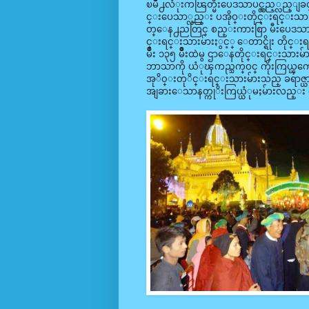
ၿမိဳ႕လံုးကၽြတ္မီးပေဒသာပင္လွည့္လည္
င္းပေသာ္လည္း ပအိုဝ္းတိုင္းရင္းသားႏ
တ္ေန႕ညတြင္ စည္းကားစြာ မီးပေဒသာပင
င္းရင္းသားမ်ားႏွင့္ ေတာင္ရိုး တိုင္းရင
မ်ိဳး ၁၃၅ မ်ိဳးထဲမွ ဌာေနတိုင္းရင္းသား
ဘာသာကို ယံုၾကည္သက္ဝင္ ကိုးကြယ္ၾကေ
အုိ၀္းတုိင္းရင္းသားမ်ားသည္ ခရာဇ္ယာ
အျခားေသာနတ္ကုိးကြယ္ယံုမႈမ်ားလည