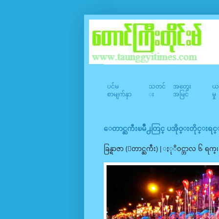
ပင်မ
သတင်
အတွေး
ယဥ
စာမျက်နှာ
း
အမြင်
မှု
ေတာင္ႀကီးၿမိဳ႕တြင္ ပအိုဝ္းတိုင္းရင္
ခြန္ရာဇာ (ေတာင္ႀကီး) | ႏုိ၀င္ဘာလ ၆ ရက္