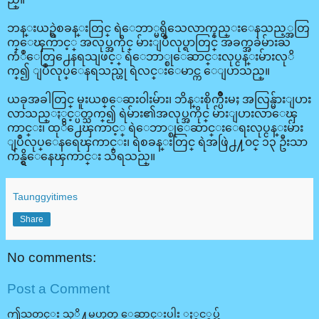
ဘန္းယဥ္ရဲစခန္းတြင္ ရဲေဘာ္မရွိသေလာက္နည္းေနသည့္အတြ
က္ေၾကာင့္ အလုပ္အကိုင္ မ်ားျပဳလုပ္ရာတြင္ အခက္အခဲမ်ားႀ
ကံဳေတြ႕ေနရသျဖင့္ ရဲေဘာ္စုေဆာင္းလုပ္ငန္းမ်ားလုိ
က္၍ ျပဳလုပ္ေနရသည္ဟု ရဲလင္းေမာင္က ေျပာသည္။
ယခုအခါတြင္ မူးယစ္ေဆး၀ါးမ်ား၊ ဘိန္းစိုက္ပ်ဳိးမႈ အလြန္မ်ားျပား
လာသည္ႏွင့္ပတ္သက္၍ ရဲမ်ား၏အလုပ္အကိုင္ မ်ားျပားလာေၾ
ကာင္း၊ ထုိ႕ေၾကာင့္ ရဲေဘာ္စုေဆာင္းေရးလုပ္ငန္းမ်ား
ျပဳလုပ္ေနရေၾကာင္း၊ ရဲစခန္းတြင္ ရဲအဖြဲ႕႔၀င္ ၁၃ ဦးသာ
က်န္ရွိေနေၾကာင္း သိရသည္။
Taunggyitimes
Share
No comments:
Post a Comment
ဤသတင္း သုိ႔မဟုတ္ ေဆာင္းပါး ႏွင့္စပ္လ်