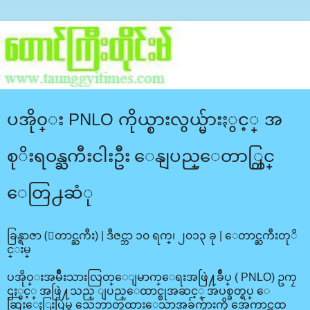
ပအို၀္း PNLO ကိုယ္စားလွယ္မ်ားႏွင့္ အ
စုိးရဝန္ႀကီးငါးဦး ေနျပည္ေတာ္တြင္
ေတြ႕ဆံု
ခြန္ရာဇာ (ေတာင္ႀကီး) | ဒီဇင္ဘာ ၁၀ ရက္၊ ၂၀၁၃ ခု | ေတာင္ႀကီးတုိ
င္းမ္
ပအိုဝ္းအမ်ိဳးသားလြတ္ေျမာက္ေရးအဖြဲ႔ခ်ဳပ္ ( PNLO) ဥကၠ
ဌႏွင့္ အဖြဲ႔သည္ ျပည္ေထာင္စုအဆင့္ အပစ္ခတ္ရပ္ ေ
ဆြးေႏြးပြဲမွ သေဘာတူထားေသာအခ်က္မ်ားကို အေကာင္အထ