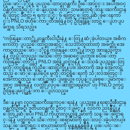
ည္ေဖာ္ႏိုင္ရန္ ျပည္ေထာင္စုဝန္ႀကီး ဦးေအာင္မင္း အပါအဝင္
ဝန္ႀကီးငါးဦးႏွင့္ ေနျပည္ေတာ္ သမၼတရံုးဝန္းႀကီးဌာန
ရံုးတြင္ ဒီဇင္ဘာ ၅ ရက္ႏွင့္ ၆ ရက္တြင္ ေတြ႕ဆံုခဲ့ေၾကာ
င္း PNLO ဗဟိုေကာ္မတီအဖြဲ႔ဝင္ ဦးခြန္ထြန္းတင္က ေျပာျပ
ခ်က္အရ သိရသည္။
“ကၽြန္ေတာ္တို႕ဝန္ႀကီးငါးဦးနဲ႔ ေတြ႔ဆံုခဲ့ပါတယ္။ အဓိက
ကေတာ့ ျပည္ေထာင္စုအဆင့္ သေဘာတူထားတဲ့ အခ်က္ကို အေ
ကာင္အထည္ေဖာ္ႏိုင္ရန္ ကၽြန္ေတာ္တို႔ဘက္က အားနည္ခ်က္မ်ား
နဲ႔ လုပ္ထံုးလုပ္နည္းမသိေတာ့ အဆင္မေျပဘူး။ ၿပီးေတာ့
ကၽြန္ေတာ္တို႕ PNLO အဖြဲ႕ဝင္မ်ားနဲ႔ ေဒသခံျပည္သူေတြ
မွတ္ပံုတင္ရရွိရန္ ကူညီေဆာင္ရြက္ဖို႔ပါ။ အဲတာကို အခု အေကာင္အ
ထည္ ေဖာ္ေနပါၿပီ။ မွတ္ပံုတင္ရရွိေရးကို သံုးလအတြင္း
အေကာင္အထည္ ေဖာ္သြားမွာ ျဖစ္တယ္။ လုပ္ငန္းျဖစ္ေျမာက္ေ
အာင္ အစိုးရနဲ႔ လက္တဲြလုပ္ေဆာင္သြားရမွာပါ” ဟု PNLO ဥကၠဌ
ဦးခြန္ျမင့္ထြန္းက ေျပာသည္။
ဒီေန႔မွာ လူဝင္မႈႀကီးၾကပ္ေရးနဲ႔ ျပည္သူ႔ေရးရာဦးစီးဌာန
ဝန္ႀကီးဦးခင္ရီ၊ ဒုတိယဝန္ႀကီး ဦးဝင္းျမင့္နဲ႔ လဝက ညႊန္ခ်ဳပ္တို႔
ေတြ႕ဆံုၿပီး PNLO ကိုယ္စားလွယ္အဖြဲ႕မ်ားကို သန္းေခါင္စာရ
င္းနဲ႔ ပတ္သက္ၿပီး သိေကာင္းစရာမ်ားကို ရွင္းလင္းခဲ့ပါတယ္။
သန္းေခါင္စာရင္း စာယားမ်ားကို မွန္မွန္ကန္ကန္ရရွိဖို႔ ပူးေပါင္းေ