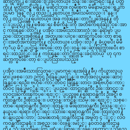
ဆာင္ရြက္ဖို႕ ေဆြးေႏြးခဲ့ပါတယ္။ သန္းေခါင္စာရင္းနဲ႔ ပတ္သ
က္လို႔ မွတ္ပုံတင္ရွိ မရွိနဲ႔ မဆိုင္ပါဘူး။ လူမ်ိဳးစုက မိမိနာမည္ေရွ႕က
ဥပမာ “ခြန္” လို႕ ထည့္လို႕ရတယ္။ အမ်ိဳးသမီးလည္း “နန္း”
လို႕ ထည့္လို႔ရပါတယ္။ အခု ကၽြန္ေတာ္တို႕အေနနဲ႔ တို
င္းျပည္ရဲ႕ ဖြံ႔ၿဖိဳးေရး စီမံကိန္းကို အတိက်ေရးဆြဲႏိုင္ေအာ
င္ ကၽြန္ေတာ္တို႔ ပအိုဝ္းအမ်ိဳးသားအားလံုးေနရာမွာ ျပ
ည္ေထာင္စုအစိုးရနဲ႔ အတူပူးေပါင္ေဆာင္ရြက္ၿပီးေတာ့ စာရ
င္းအတိအက်ထြက္ဖို႔ လိုပါတယ္။ ပအိုဝ္းလုိ႔ ခံယူၿပီး မိမိ
ကုိယ္ မိ္မိျပဌာန္းၿပီးေတာ့ ဝိုင္းဝန္းေဆာရြက္သြားၿပီး စာ
ရင္းထည့္သြင္းဖို႔ ကၽြန္ေတာ္တိုက္တြန္းခ်င္ပါတယ္” ဟု ၎က
ဆက္လက္ၿပီးေတာ့ ေျပာသြားပါသည္။
ပအိုဝ္းအမ်ိဳးသားလြတ္ေျမာက္ေရးအဖြဲ႔ခ်ဳပ္ ကိုယ္စားလွယ္
မ်ားျဖစ္ေသာ ဥကၠဌ ဦးခြန္ျမင့္ထြန္း၊ ဗဟိုအလုပ္အမႈေဆာင္
ခြန္တင္ေရႊဦး၊ ဗဟိုေကာ္မတီဝင္ ခြန္ထြန္းတင္၊ အရံဗဟိုေကာ္မ
တီဝင္ ခြန္ျမင့္သိန္းႏွင့္ ျပည္ေထာင္စုဝန္ႀကီး ဦးေအာင္မင္း၊
လူဝင္မႈႀကီးၾကပ္ေရးႏွင့္ ျပည္သူ႔ေရးရာဝန္ႀကီး ဦးခင္ရီ၊ စ
က္မႈဝန္ႀကီး ဦးစိုးသိန္း၊ ပတ္ဝန္းက်င္ထိန္းသိမ္းေရးႏွင့္ သစ္ေ
တာေရးရာဝန္ႀကီး ဦးဝင္းထြန္း၊ မီးရထားဝန္ႀကီး ဦးသန္းႏွင့္
နယ္စပ္ေရးရာ၊ တိုင္းရင္းသားေရးရာဝန္ႀကီး ဦးေထြးလွတ႔ို
ေနျပည္ေတာ္ သမၼတရံုးဝန္ႀကီးဌာန အမွတ္ ၄ ႏွင့္ လဝ
ကဝန္ႀကီးဌာနရံုး အစည္းေဝးခန္းမႏွင့္ နဝတဝန္ႀကီးဌာန
တို႔ သံုးႀကိမ္ေတြ႕ဆံုေဆြးေႏြးခဲ့ေၾကာင္း သိရသ