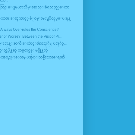
တာ...
ိဳ႕တြင္ ေျမယာသိမ္းဆည္းခံရသည့္ေတာ
စားမႈေၾကာင့္ စံုစမ္းမႈျပဳလုပ္ေပးရန္
s Always Over-rules the Conscience?
r or Worse?: Between the Visit of Pr...
အို၀္းဘုန္းႀကီးေက်ာင္းမ်ားသုိ႔ ပအုိ၀္...
္းရွိဖို႔ဆို စာမူတစ္မူျဖစ္ဖို႔လို
င္းအစည္းေဝးမွ ပအိုဝ္းတစ္မ်ိဳးသားေရးဆီ