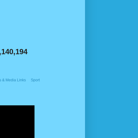
,140,194
 & Media Links
Sport