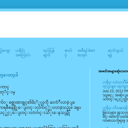
်ကျေး
ပအို၀်း
ထုပ်ပြန်
ဓာတ်
အစီရင်ခံစာ/
ဆက်သွယ်
အကြောင်း
ချက်
ပုံ
စာအုပ်
ရန်
အဖတ်အများဆုံးသတင
ုတ္ေတာ့ပါ
ပအို၀္းသံဃာပ်ိ
တ္ျပန္ေၾကျင
ေကာင္
July 23, 2012 PN
တုိင္းမ္
သျဖင့္ အဆုံး
သတင္းႏွင့္ပတ္သ
်ာ္ စစ္အာဏာရွင္၏ဖိႏိွပ္မႈကို ႀကံဳလာခဲ့ျခ
ုကေရစီစနစ္ကို ေျပာင္းလဲက်င့္သံုးလာခဲ့သည္။ အျပ
ပအို၀္းဂီတစာဆို
သင့္သင့္ေျပာင္းလဲက်င္းသံုးေနသည္ကို
ဗြာသရား ၾသဂုတ
ခ်င္းမ်ားကို ပထ
ကာဇာသကၠရာဇ္ ၁