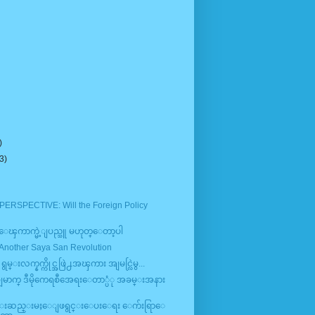
)
3)
ERSPECTIVE: Will the Foreign Policy
းေၾကာက္မဲ့ျပည္သူ မဟုတ္ေတာ့ပါ
 Another Saya San Revolution
ွမ္းလက္နက္ကိုင္အဖြဲ႕အၾကား အျမင္လြဲမွ...
မာက္ ဒီမိုကေရစီအေရးေတာ္ပံု အခမ္းအနား
းဆည္းမႈေျဖရွင္းေပးေရး ေက်းရြာေ