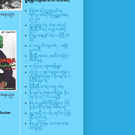
ရွမ်ဖြုဲင်ပအို၀်း(Pa-Oh Articles)
ထြာေႏြာင္ဆရား လိတ္ပ
ီတအနုပညာ
အုိ၀္းဗဟုိးသြဥ္တန္ အမဲု
င္ (၂၀)
လို;အြဥ္;ေရ, တဲမ္းမဲုင္ခါ,
စြိဳးခြိဳ,သမဲင္,တဖူ,ေျခာင္,
အြဥ္;တန္;ဖုိ,ဗဲင္း နီခြိဳ,ႏြ
ယ္;
ေသင္;၀ါ;တျခာဖံု; အစြ
န္,သတၱိ,
စြိဳးခြိဳ,အတာ; အက်ိဳ,ကထြာ
အီဒါ;န၀္,
ေလြာင္းဗူးမႈစြန္အား
လိတ္လဲုင္ အကၡရား၊ တဲမ္း
လိတ္ဆရားတြမ္း နီပအုိ၀္း
လြိဳဆန္ေရ
နီစြိဳးခြိဳ,သမဲင္,တဖူ,က်မ္,
နီပအုိ၀္;အနာ;ဂါတ္တြမ္; နီပ
ီတအနုပညာ
အုိ၀္;လုိ,ေပ;ဟန္;နီ,
နီေရင္တဆီလြိဳက္တြမ္ပြယ္, တြ
မ္;နီပအုိ၀္;ခမ္းထီေရ,
 Rocket
မဥ္;ရက္မ်ိဳ,လဲ့ ပါင္;ထုိေသြာ့
ခြိဳ,ပညာ;ေရ,
နီရပ္ကုိတြမ္; သဘာ၀ အေ
သာင္အရင္,