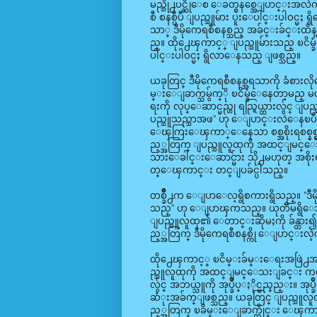
မည္သို႕ပင္ဆိုေစ ေခတ္စနစ္အေျပာင္းအလဲ
စီ စနစ္ပီပီ ျပည္သူမ်ား ပူးေပါင္းပါဝင
သာ္ ဒီမိုကေရစီစနစ္သည္ အခ်င္းခ်င္းထိ
ည္။ ထို႕ေၾကာင့္ ျပည္သူမ်ားသည္ ၿငိမ္ခံေ
ပါင္းပါဝင္မႈ ရွိလာေနသည္ ျဖစ္သည္။
ယခုတြင္ ဒီမိုကေရစီစနစ္အရသာကို ခံစား
မ္းေျခာက္သမွ်က္ို ၿငိမ္ခံေနေတာ့မည္
ရးကို လုပ္ေဆာင္မည္ဟု ရည္ရြယ္ထားလွ်င
ပည္သူသည္သာအဖ” ဟု ေျပာင္းလဲေနၿပီး ျဖ
ေၾကြးေၾကာ္ေနေသာ စစ္အစိုးရစစ္နစ္မွ 
ည့္အတြက္ ျပည္သူလူထုကို အထင္ျမင္ေ
သားေခါင္းေဆာင္မ်ား သို႕မဟုတ္ အစိုးရမ
တ္ေၾကာင္း တင္ျပခ်င္ပါသည္။
တစ္ခ်ိဳ႕က ေျပာေလ့ရွိစကားရွိသည္။ ”ဒီ
သည္” ဟု ေျပာၾကသည္။ ယုတၱိမရွိေသာ 
ျပည္သူလူထု၏ ေတာင္းဆိုမႈကို ခ်န္ထာ
ည့္အတြက္ ဒီမိုကေရစီစနစ္ကို ေျပာင္းလဲ့က်
ထို႕ေၾကာင့္ ၿငိမ္းခ်မ္းေရးအဖြဲ႕
ည္သူလူထုကို အထင္ျမင္ေသးျခင္း ကင္းရွ
လွ်င္ အဘယ္သူကို အုပ္ခ်ဳပ္ႏိုင္မည္နည္း။ 
ဆံုးအခ်က္ျဖစ္သည္။ ယခုတြင္ ျပည္သူလူ
ည့္အတြက္ ၿခိမ္းေျခာက္တိုင္း ေၾက