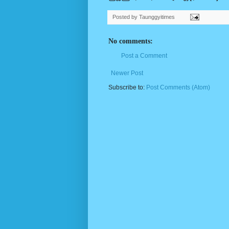
Posted by
Taunggyitimes
No comments:
Post a Comment
Newer Post
Subscribe to:
Post Comments (Atom)