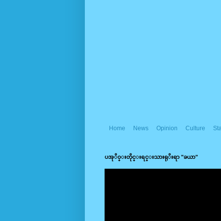
Home
News
Opinion
Culture
St
ပအုိ၀္းတိုင္းရင္းသားရုိးရာ​ "ခယာ"