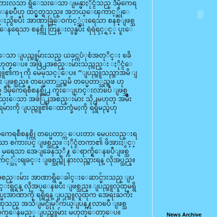
ကားလသာ ရွိေသးေသာ ျမန္မာႏိုင္ငံသည္ ဒီမိုကေရ
္မႈ ရွိေနၿပီဟု ထင္မွတ္ရသည္။ အဘယ္ေၾကာင့္ဆိုေ
န္းညွိၿပီး အာဏာခြဲေဝက်င့္သံုးရေသာ စနစ္ျဖစ္သ
နရေသာ စနစ္ကို တြန္းလွန္ၿပီး ရဲရဲရင့္ရင့္ ပူးေ
လိုေသာ ျပည္သူမ်ားသည္ ယခင္ကပံုစံအတုိင္း ၿခိ
 မဟုတ္ေပ။ အဖြဲ႕အစည္းမ်ားသည္လည္း ႏိုင္ငံေ
္ ျပည္သူ၏က႑ကို မေမ့သင့္ေပ။ ”ျပည္သူသည္သာအမိ ျ
စ္သည္။ တပ္မေတာ္သည္အမိ တပ္မေတာ္သည္အဖ ဟု
ဒီမိုကေရစီစနစ္သို႕ ကူးေျပာင္းလာၿပီ ျဖစ္သ
သးေသာ အဖဲြ႕အစည္းမ်ား သို႕မဟုတ္ အမ်ိဳး
်ားကို ျပည္သူ၏ေထာက္ခံမႈကို ရရွိမည္မဟု
မိုကေရစီစနစ္ကို တပ္မေတာ္က ေပးတာ၊ မေပးလည္းရ
စကားပင္ ျဖစ္သည္။ ႏိုင္ငံတကာ၏ ဖိအားႏွင့္
း၍ မရေသာ အေျခေနသုိ႔ ေရာက္ရွိေနၿပီျဖစ္သ
င့္သံုးရျခင္း ျဖစ္သည္ကို နားလည္ထားရန္ လိုအပ္သည္။
အစည္းမ်ား အာဏာရွိေခါင္းေဆာင္မ်ားသည္ ျပ
င္ရန္ လိုအပ္ေနၿပီး ျဖစ္သည္။ ျပည္သူလူထုမရွိ
အုပ္ခ်ဳပ္မႈအာဏာကို ရရွိရန္ ျပည္သူလူထုက အေရးႀကီး
ထုသည္ အသိျမင္ပိုမုိက်ယ္ျပန္႔လာၿပီ ျဖစ္သ
ာက္ေနမည့္ ျပည္သူမ်ား မဟုတ္ေတာ့ေပ။
News Archive