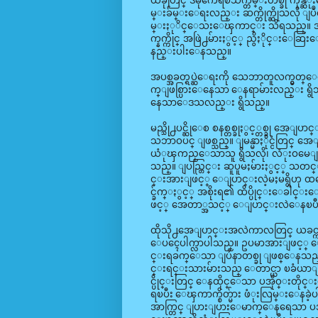
ယခုတြင္ ဒီမိုကေရစီသက္တမ္းတစ္ခု ကုန္ဆံုး
မ္းခ်မ္းေရးလည္း ဆက္တိုက္ဆိုသလို ျပ
မ္းႏုိင္ေသးေၾကာင္း သိရသည္။ အဘယ
က္နက္ကိုင္ အဖြဲ႕မ်ားႏွင့္ ညွိႏိုင္းေ
နည္းပါးေနသည္။
အပစ္အခတ္ရပ္ဆဲေရးကို သေဘာတူလက္မွတ္ေရး
က္ျဖစ္ပြားေနေသာ ေနရာမ်ားလည္း ရွိသ
နေသာေဒသလည္း ရွိသည္။
မည္သို႕ပင္ဆိုေစ စနစ္တစ္ခုႏွင့္တစ္ခု အေျပာင္း
သဘာဝပင္ ျဖစ္သည္။ ျမန္မာႏိုင္ငံတြင္ အ
ယံုၾကည္ေသာသူ ရွိသလို၊ လံုးဝမေျ
သည္။ ျပည္တြင္း ဆူပူမႈမ်ားႏွင့္ သတင္း
င္းအားျဖင့္ ေျပာင္းလဲ့မႈမရွိဟု 
င္ခ်က္ႏွင့္ အစိုးရ၏ ထိပ္ပိုင္းေခါင္းေ
ဖင့္ အေတာ္အသင့္ ေျပာင္းလဲေနၿပီဟ
ထိုသို႕အေျပာင္းအလဲကာလတြင္ ယခင္က ၀ွ
ေပၚေပါက္လာပါသည္။ ဥပမာအားျဖင့္ 
င္းရခက္ေသာ ျပႆနာတစ္ခု ျဖစ္ေနသည္။
င္းရင္းသားမ်ားသည္ ေတာင္ယာ ၿခံ
င္ပိုင္းတြင္ ေနထိုင္ေသာ ပအိုဝ္းတိုင္းရ
ရၿပီး ေၾကာက္စိတ္မ်ား ဖံုးလြမ္းေနခဲ့ပါသ
အာက္တြင္ ျပားျပားေမာက္ေနရေသာ ပအ