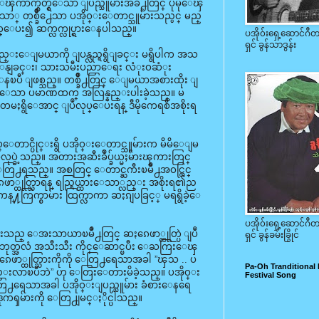
ၾကာက္စိတ္ရွိေသာ ျပည္သူမ်ားအခ်ိဳ႕တြင္ ပိုမိုေၾ
သာ္ တစ္ခ်ိဳ႕ေသာ ပအိုဝ္းေတာင္သူမ်ားသည္ပင္ မည္
ပး၍ ဆက္လက္လုပ္ရွားေနပါသည္။
ပအို၀်းရှေ့ဆောင်ဂ
ရှင် ခွန်သာဒွန်း
းေျမယာကို ျပန္လည္ရရွိျခင္း မရွိပါက အသ
က္ခဲေနျခင္း၊ သားသမီးပညာေရး လံုးဝဆံုး
ၿပီ ျဖစ္သည္။ တစ္ခ်ိဳ႕တြင္ ေျမယာအစားထိုး ျ
က္ေသာ ပမာဏထက္ အလြန္နည္းပါးခဲ့သည္။ မ
ႈရွိေအာင္ ျပဳလုပ္ေပးရန္ ဒီမိုကေရစီအစိုးရ
တာင္ပိုင္းရွိ ပအိုဝ္းေတာင္သူမ်ားက မိမိေျမ
ဳလုပ္ခဲ့သည္။ အတားအဆီးခ်ဳပ္ခ်ယ္မႈမ်ားၾကားတြင္
မင္ေတြ႕ရသည္။ အစတြင္ ေတာင္ႀကီးၿမိဳ႕အဝင္တြင္
ဖာ္ထုတ္သြာရန္ ရည္ရြယ္ထားေသာ္လည္း အစိုးရ၏ည
ွ ကန္႔ကြက္စာမ်ား ထြက္လာကာ ဆႏၵျပခြင့္ မရရွိခဲ့ေ
ပအို၀်းရှေ့ဆောင်ဂ
သည္ ေအးသာယာၿမိဳ႕တြင္ ဆႏၵေဖာ္ထုတ္ပြဲ ျပဳ
ရှင် ခွန်ခမ်းခြွိုင်
ုင္းဘုတ္အလံ အသီးသီး ကိုင္ေဆာင္ၿပီး ေႀကြးေၾ
ႏၵေဖာ္ထုတ္သြားကိုကို ေတြ႕ရေသာအခါ ”ၾသ .. ပ
Pa-Oh Tranditional
ည္းလာၿပီဘဲ” ဟု ေတြးေတားမိခဲ့သည္။ ပအိုဝ္း
Festival Song
တြ႕ရေသာအခါ ပအိုဝ္းျပည္သူမ်ား ခံစားေနရေ
ၡမ်ားကို ေတြ႕ျမင္ႏိုင္ပါသည္။