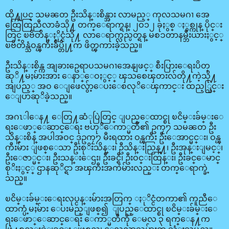
ထို႔ျပင္ သမၼတ ဦးသိန္းစိန္အား လာမည့္ ကုလသမဂၢ အေ
ထြေထြညီလာခံသို႔ တက္ေရာက္ရန္၊ ၂ဝ၁၂ ခုႏွစ္ ႏွစ္ကုန္ ပိုင္း
တြင္ ၿဗိတိန္ႏိုင္ငံသို႔ လာေရာက္လည္ပတ္ရန္ မစၥတာနမ္ဘီးယားႏွင့္
ၿဗိတိန္သံဝန္ၾကီးခ်ဳပ္တို႔က ဖိတ္ၾကားခဲ့သည္။
ဦးသိန္းစိန္က အျခားဥေရာပသမဂၢအေနျဖင့္ စီးပြားေရးပိတ္
ဆုိ႔မႈမ်ားအား ေနာ္ေဝႏွင့္ ၾသစေၾတးလ်တို႔ကဲ့သို႔
အျပည့္ အဝ ေျဖေလွ်ာ့ေပးေစလုိေၾကာင္း ထည့္သြင္း
ေျပာဆုိခဲ့သည္။
အဂၤါေန႔ ေတြ႔ဆံုပြဲတြင္ ျပည္ေထာင္စု ၿငိမ္းခ်မ္းေ
ရးေဖာ္ေဆာင္ေရး ဗဟုိေကာ္မတီ၏ ဥကၠ႒ သမၼတ ဦး
သိန္းစိန္ အပါအဝင္ ဒုဥကၠ႒ မီးရထား ဝန္ၾကီး ဦးေအာင္မင္း၊ ဝန္ၾ
ကီးမ်ား ျဖစ္ေသာ ဦးစုိးသိန္း၊ ဦသိန္းညြန္႔၊ ဦးအုန္းျမင့္၊
ဦးေဇာ္မင္း၊ ဦးသန္းေဌး၊ ဦးခင္ရီ၊ ဦးဝင္းထြန္း၊ ဦးခင္ေမာင္
စုိးႏွင့္ ဌာနဆုိင္ရာ အၾကီးအကဲမ်ားလည္း တက္ေရာက္ခဲ့
သည္။
ၿငိမ္းခ်မ္းေရးလုပ္ငန္းမ်ားအတြက္ ႏုိင္ငံတကာ၏ ကူညီေ
ထာက္ပံ့မႈမ်ား ေပးမည္ျဖစ္၍ ျပည္ေထာင္စု ၿငိမ္းခ်မ္းေ
ရးေဖာ္ေဆာင္ေရး ေကာ္မတီကို ေမလ ၃ ရက္ေန႔က