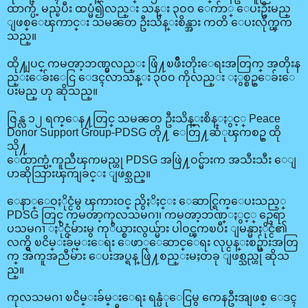
ထာက္ပံ့ မည္ၿပီး ထပ္မံ၍လည္း သန္း ၃ဝဝ ေက်ာ္ ေပးဦးမည္
ျဖစ္ေၾကာင္း သမၼတ ဦးသိန္းစိန္အား ကတိ ေပးလိုက္ၾက
သည္။
ထို႔ျပင္ ကမၻာ့ဘဏ္မွလည္း ဖြံ႔ၿဖိဳးတိုးေရးအတြက္ အတိုးန
ည္းေခ်းေငြ ေဒၚလာသန္း ၃ဝဝ ကိုလည္း ႏွစ္စဥ္ေခ်းေ
ပးမည္ ဟု ဆိုသည္။
ဇြန္လ ၁၂ ရက္ေန႔တြင္ သမၼတ ဦးသိန္းစိန္ႏွင့္ Peace
Donor Support Group-PDSG တို႔ ေတြ႔ဆံုၾကစဥ္ ထို
သို႔
ေထာက္ပံ့ကူညီၾကမည္ဟု PDSG အဖြဲ႔ဝင္မ်ားက အသီးသီး ေျ
ပာဆိုသြားၾကျခင္း ျဖစ္သည္။
ေနာ္ေဝႏိုင္ငံမွ ၾကားဝင္ ညွိႏိႈင္း ေဆာင္ရြက္ေပးသည့္
PDSG တြင္ ကမၻာ့ကုလသမဂၢ၊ ကမၻာ့ဘဏ္ႏွင့္ ဥေရာ
ပသမဂၢ ႏိုင္ငံမ်ားမွ ကုိယ္စားလွယ္မ်ား ပါဝင္ၾကၿပီး ျမန္မာႏိုင္ငံ၏
လက္ရွိ ၿငိမ္းခ်မ္းေရး ေဖာ္ေဆာင္ေရး လုပ္ငန္းစဥ္မ်ားအတြ
က္ အကူအညီမ်ား ေပးအပ္ရန္ ဖြဲ႔စည္းမႈတခု ျဖစ္သည္ဟု ဆိုသ
ည္။
ကုလသမဂၢ ၿငိမ္းခ်မ္းေရး ရန္ပံုေငြမွ ကေနဦးအျဖစ္ ေဒၚ