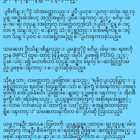
ျဗိတိန္ႏုိင္ငံ သံအမတ္ကလည္း ျပဳျပင္ေျပာင္းလဲေရး လု
ပ္ငန္းစဥ္မ်ားအေပၚ အသိအမွတ္ ျပဳေၾကာင္းႏွင့္ ၿငိမ္းခ်
မ္းေရး လုပ္ငန္းအတြက္ လတ္တေလာအသံုးျပဳႏုိင္ရန္ ေဒၚ
လာ ၅ သန္းႏွင့္ ေနာက္ သံုးႏွစ္အတြင္း အေမရိကန္ ေဒၚ
လာ သန္း ၃ဝဝ ေပးအပ္သြားမည္ဟု ေျပာၾကားခဲ့သည္။
သမၼတ ဦးသိန္းစိန္ကလည္း ျမန္မာႏိုင္ငံ ၿငိမ္းခ်မ္းေရးဗဟို
ဌာန (MPC) ထူေထာင္ ဖြဲ႔စည္းၿပီး ျဖစ္၍ PDSG ႏွင့္
ပူးေပါင္း၍ မဟာဗ်ဴဟာ လုပ္ငန္းစဥ္မ်ား ခ်မွတ္ ေဆာင္ရြက္သြားမ
ည္ျဖစ္ေၾကာင္း ေျပာဆိုခဲ့သည္။
သို႔ေသာ္ လတ္တေလာ ျဖစ္ပြားေနသည့္ “ရခိုင္ျပည္နယ္တြင္း ျ
ဖစ္စဥ္မ်ားသည္ ရႈတ္ေထြးနက္နဲေသာ ေနာက္ခံ အေၾကာင္းအရာ
မ်ားကို အေျခခံၿပီး ျဖစ္ပြားေနျခင္းျဖစ္ေၾကာင္း၊ အိုးအိ
မ္ပ်က္စီး ဆံုးရံႈးခဲ့ရသည့္ ျပည္သူမ်ားအတြက္ အစိုးရအေနျဖင့္
ေလာေလာဆယ္ ေထာက္ပံ့ေပးႏိုင္သည့္ အေနအထားတြင္
ရွိေၾကာင္း” သမၼတၾကီးက ေျပာဆို သြားသည္။
ယခု ကနဦး အလႉေငြမ်ားကို ျပန္လည္ထူေထာင္ေရး လုပ္ငန္းမ်ား
အတြက္ ကနဦး စီမံခ်က္မ်ား ေရးဆြဲ၍ ဦးစြာေဆာင္ရြက္သြားမည္ ျ
ဖစ္ေၾကာင္း ေနာ္ေဝ သံအမတ္ၾကီးက ေျပာသည္။