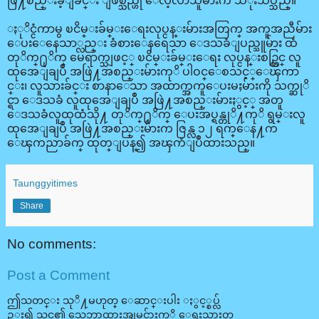
ဖြဲ႔စည္းခဲ့ျခင္း ျဖစ္သည္ဟု ေလ့လာသူမ်ားက သံုးသပ္သည္။
ႏုိင္ငံကာမွ ၿငိမ္းခ်မ္းေရးလုပ္ငန္းမ်ားအတြက္ အကူအညီမ်ား
ေပးေနေသာ္လည္း ခံစားေနရေသာ ေဒသခံျပည္သူမ်ား ထံ
တုိက္႐ုိက္ မေရာက္သျဖင့္ ၿငိမ္းခ်မ္းေရး လုပ္ငန္းစဥ္တြင္ လူ
ထုအေျချပဳ အဖြဲ႔အစည္းမ်ားကုိ ပါဝင္ေစသင့္ေၾကာ
င္း၊ လူသားခ်င္း စာနာေသာ အထာက္အကူေပးမႈမ်ားကို သက္ဆုိ
င္ရာ ေဒသခံ လူထုအေျချပဳ အဖြဲ႔အစည္းမ်ားႏွင့္ အတူ
ေဒသခံလူထုထံသို႔ တုိက္႐ုိက္ ေပးအပ္ရန္တုိ႔ကုိ ရွမ္းလူ
ထုအေျချပဳ အဖြဲ႔အစည္းမ်ားက ဇြန္လ ၁၂ ရက္ေန႔က
ေၾကညာခ်က္ ထုတ္ျပန္၍ အၾကံျပဳထားသည္။
Taunggyitimes
Share
No comments:
Post a Comment
ဤသတင္း သုိ႔မဟုတ္ ေဆာင္းပါး ႏွင့္စပ္လ်
ဥ္း၍ သင္၏ သေဘာထားအျမင္မ်ားကုိ ေရးသားတ