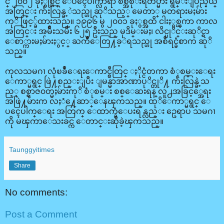
င္ ၂၀၀၂ ခုႏွစ္တြင္ ေပၚေပါက္လာရာ စစ္အစုိးရတပ္မ်ား ရွမ္းျပည္နယ္
အတြင္း က်ဴးလြန္ခ့ဲသည္ဟု ဆုိသည့္ မေတာ္ မတရားမႈမ်ား
ကုိ ဖြင့္ခ်ထားသည္။ ၁၉၉၆ မွ ၂၀၀၁ ခုႏွစ္အထိ ငါးႏွစ္ၾကာ ကာလ
အတြင္း အမ်ဳိးသမီး ၆၂၅ ဦးသည္ မုဒိမ္းမႈ၊ လိင္ပုိင္းဆုိင္ရာ
ေစာ္ကားမႈမ်ားႏွင့္ ႀကဳံေတြ႔ခ့ဲရသည္ဟု အစီရင္ခံစာက ဆုိ
သည္။
ကုလသမဂၢ လုံၿခဳံေရးေကာင္စီတြင္ ႏိုင္ငံတကာ စံုစမ္းေရး
ေကာ္မရွင္ ဖြဲ႔စည္းျပီး ျမန္မာအာဏာပုိင္တုိ႔ က်ဴးလြန္ခဲ့သ
ည့္ စစ္ရာဇ၀တ္မႈမ်ားကုိ စံုစမ္း စစ္ေဆးရန္ လူ႕အခြင့္အေရး
အဖြဲ႔မ်ားက လႈံ႔ေဆာ္ေနၾကသည္။ ထုိေကာ္မရွင္ ေ
ပၚေပါက္ေရး အတြက္ ေထာက္ခံေပးရန္လည္း ဥေရာပ သမဂၢ
ကို မၾကာေသးခင္က ေတာင္းဆိုခဲ့ၾကသည္။
Taunggyitimes
Share
No comments:
Post a Comment