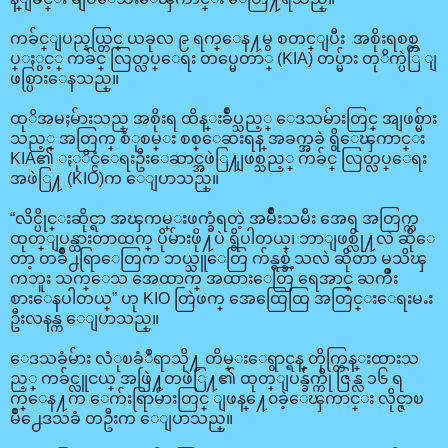
ကခ်င္ျပည္နယ္တြင္ ယခုလ ၉ ရက္ေန႔မွ စတင္ျပီး အစိုးရစစ္တ
ပ္ႏွင့္ ကခ်င္ လြတ္လပ္ေရး တပ္မေတာ္ (KIA) တပ္မ်ား တုိက္ပဲြ ျ
ဖစ္ပြားေနသည္။
ထုိအမႈမ်ားသည္ အစိုးရ ထိန္းခ်ဳပ္သည့္ ေဒသမ်ားတြင္ အျဖစ္မ်ား
သည့္ အတြက္ စံုစမ္း စစ္ေဆးရန္ အခက္အခဲ ရွိေၾကာင္း
KIA၏ ႏုိင္ငံေရးဦးေဆာင္အဖဲြ႔ျဖစ္သည့္ ကခ်င္ လြတ္လပ္ေရး
အဖဲြ႔ (KIO)က ေျပာသည္။
“လိင္ပိုင္းဆိုင္ရာ အၾကမ္းဖက္ခံရတဲ့ အမ်ဳိးသမီး အေရ အတြက္က
ထုတ္ျပန္ထားတာထက္ ပိုမ်ားဖို႔ပဲ ရွိပါတယ္၊ ဘာျဖစ္လို႔လဲ ဆိုေ
တာ့ တခ်ဳိ႕ရြာေတြက ဘယ္သူေတြ က်န္ရစ္ခဲ့သလဲ ဆိုတာ မသိၾ
ကဘူး သက္ေသ အေထာက္ အထားေတြ ရေအာင္ ႀကိဳး
စားေနပါတယ္” ဟု KIO တြဲဖက္ အေထြေထြ အတြင္းေရးမႉး
ဦးလနန္က ေျပာသည္။
ေဒသခံမ်ား လံုၿခံဳရာသို႔ တိမ္းေရွာင္ရန္ တိုက္တြန္းထားသ
ည့္ ကခ်င္လူငယ္ အဖြဲ႔တဖဲြ႔၏ ထုတ္ျပန္ခ်က္ကို ဇြန္လ ၁၆ ရ
က္ေန႔က ေက်းရြာမ်ားတြင္ ျဖန္႔ေ၀ခဲ့ေၾကာင္း လိုင္ဇာၿ
မိဳ႕ေဒသခံ တဦးက ေျပာသည္။