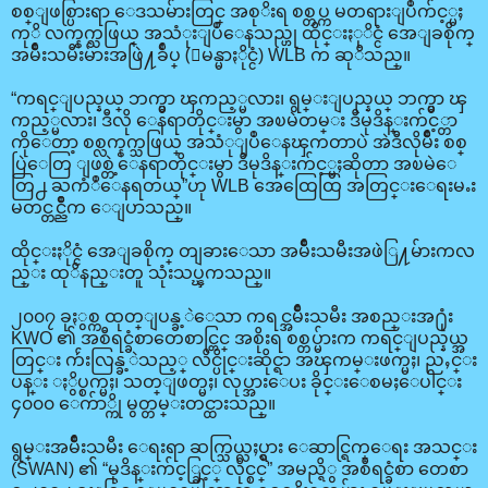
စစ္ျဖစ္ပြားရာ ေဒသမ်ားတြင္ အစုိးရ စစ္တပ္က မတရားျပဳက်င့္မႈ
ကုိ လက္နက္သဖြယ္ အသံုးျပဳေနသည္ဟု ထိုင္းႏုိင္ငံ အေျခစိုက္
အမ်ိဳးသမီးမ်ားအဖြဲ႔ခ်ဳပ္ (ျမန္မာႏိုင္ငံ) WLB က ဆုိသည္။
“ကရင္ျပည္နယ္ ဘက္မွာ ၾကည့္မလား၊ ရွမ္းျပည္နယ္ ဘက္မွာ ၾ
ကည့္မလား၊ ဒီလို ေနရာတိုင္းမွာ အၿမဲတမ္း ဒီမုဒိန္းက်င့္တာ
ကိုေတာ့ စစ္လက္နက္သဖြယ္ အသံုျပဳေနၾကတာပဲ အဲဒီလိုမ်ဳိး စစ္
ပြဲေတြ ျဖစ္တဲ့ေနရာတိုင္းမွာ ဒီမုဒိန္းက်င့္မႈဆိုတာ အၿမဲေ
တြ႕ ႀကံဳေနရတယ္”ဟု WLB အေထြေထြ အတြင္းေရးမႉး
မတင္တင္ညိဳက ေျပာသည္။
ထိုင္းႏိုင္ငံ အေျခစိုက္ တျခားေသာ အမ်ဳိးသမီးအဖဲြ႔မ်ားကလ
ည္း ထုိနည္းတူ သုံးသပ္ၾကသည္။
၂၀၀၇ ခုႏွစ္က ထုတ္ျပန္ခ့ဲေသာ ကရင္အမ်ဳိးသမီး အစည္းအ႐ုံး
KWO ၏ အစီရင္ခံစာတေစာင္တြင္ အစိုးရ စစ္တပ္မ်ားက ကရင္ျပည္နယ္အ
တြင္း က်ဴးလြန္ခ့ဲသည့္ လိင္ပိုင္းဆိုင္ရာ အၾကမ္းဖက္မႈ၊ ညႇင္း
ပန္း ႏွိပ္စက္မႈ၊ သတ္ျဖတ္မႈ၊ လုပ္အားေပး ခိုင္းေစမႈေပါင္း
၄၀၀၀ ေက်ာ္ကို မွတ္တမ္းတင္ထားသည္။
ရွမ္းအမ်ိဳးသမီး ေရးရာ ဆက္သြယ္လႈပ္ရွား ေဆာင္ရြက္ေရး အသင္း
(SWAN) ၏ “မုဒိန္းက်င့္ခြင့္ လိုင္စင္” အမည္ရိွ အစီရင္ခံစာ တေစာ