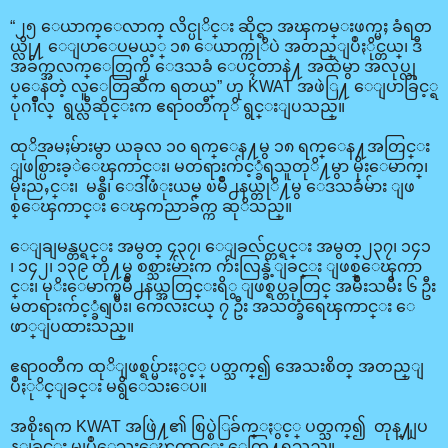
“၂၅ ေယာက္ေလာက္ လိင္ပုိင္း ဆိုင္ရာ အၾကမ္းဖက္မႈ ခံရတ
ယ္လို႔ ေျပာေပမယ့္ ၁၈ ေယာက္ကုိပဲ အတည္ျပဳႏိုင္တယ္၊ ဒီ
အခ်က္အလက္ေတြကို ေဒသခံ ေပၚတာနဲ႔ အထဲမွာ အလုပ္လု
ပ္ေနတဲ့ လူေတြဆီက ရတယ္” ဟု KWAT အဖဲြ႔ ေျပာခြင့္ရ
ပုဂၢဳိလ္ ရွယ္လီဆိုင္းက ဧရာ၀တီကုိ ရွင္းျပသည္။
ထုိအမႈမ်ားမွာ ယခုလ ၁၀ ရက္ေန႔မွ ၁၈ ရက္ေန႔အတြင္း
ျဖစ္ပြားခ့ဲေၾကာင္း၊ မတရားက်င့္ခံရသူတုိ႔မွာ မိုးေမာက္၊
မိုးညႇင္း၊ မန္စီ၊ ေဒါဖံုးယမ္ ၿမိဳ႕နယ္တုိ႔မွ ေဒသခံမ်ား ျဖ
စ္ေၾကာင္း ေၾကညာခ်က္က ဆုိသည္။
ေျချမန္တပ္ရင္း အမွတ္ ၄၃၇၊ ေျခလ်င္တပ္ရင္း အမွတ္၂၃၇၊ ၁၄၁
၊ ၁၄၂၊ ၁၃၉ တို႔မွ စစ္သားမ်ားက က်ဴးလြန္ခဲ့ျခင္း ျဖစ္ေၾကာ
င္း၊ မုိးေမာက္ၿမိဳ႕နယ္အတြင္းရိွ ျဖစ္ရပ္တခုတြင္ အမ်ဳိးသမီး ၆ ဦး
မတရားက်င့္ခံရျပီး၊ ကေလးငယ္ ၇ ဦး အသတ္ခံရေၾကာင္း ေ
ဖာ္ျပထားသည္။
ဧရာ၀တီက ထုိျဖစ္ရပ္မ်ားႏွင့္ ပတ္သက္၍ အေသးစိတ္ အတည္ျ
ပဳႏုိင္ျခင္း မရွိေသးေပ။
အစိုးရက KWAT အဖြဲ႔၏ စြပ္စဲြခ်က္ႏွင့္ ပတ္သက္၍ တုန္႔ျပ
န္ျခင္း မျပဳေသးေၾကာင္း ေတြ႔ရသည္။