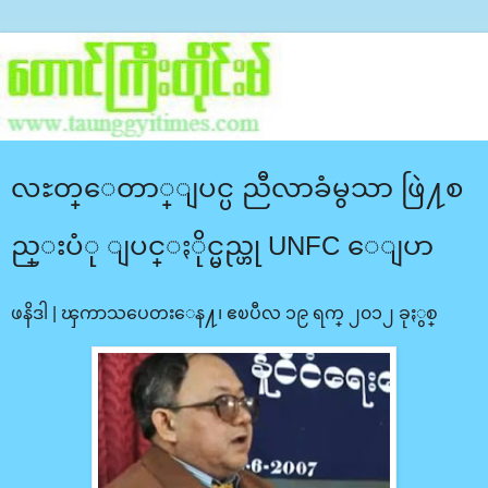
လႊတ္ေတာ္ျပင္ပ ညီလာခံမွသာ ဖြဲ႔စ
ည္းပံု ျပင္ႏိုင္မည္ဟု UNFC ေျပာ
ဖနိဒါ |
ၾကာသပေတးေန႔၊ ဧၿပီလ ၁၉ ရက္ ၂၀၁၂ ခုႏွစ္