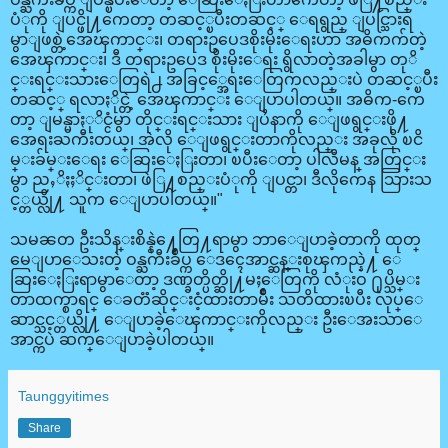
ပံုကို ျပင္ဖို႔ကေတာ့ တဆင့္ၿပီးတဆင့္ ေရရွည္ ျပင္သြားရ
မွာျဖစ္တဲ့အေၾကာင္း၊ တရားဥပေဒစိုးမိုးေရးဟာ အဓိကက်တဲ့
အေၾကာင္း၊ ဒီ တရားဥပေဒ စိုးမိုးေရး ရွိလာတဲ့အခါမွာ တုိ
င္းရင္းသားေတြရဲ႕ အခြင့္အေရးေတြကလည္းပဲ တဆင့္ၿပီး
တဆင့္ ရလာႏိုင္တဲ့ အေၾကာင္း ေျပာပါတယ္။ အဓိက-ကေ
တာ့ ျမန္မာႏုိင္ငံမွာ တိုင္းရင္းသား ျပႆနာကို ေျဖရွင္းဖို႔
အေရးႀကီးတယ္၊ အဲလို ေျဖရွင္းတာကိုလည္း အခုလို ၿငိ
မ္းခ်မ္းေရး ေဆြးေႏြးတာ၊ ၿပီးေတာ့ ပါလီမန္ အတြင္း
မွာ ညႇိႏႈိင္းတာ၊ ဖဲြ႔စည္းပံုကို ျပင္တာ၊ ဒီလိုကေန သြားသ
င့္တယ္လို႔ သူက ေျပာပါတယ္။"
သမၼတ ဦးသိန္းစိန္နဲ႔ေတြ႔ရာမွာ ဘာေျပာခဲ့တာကို ထုတ္
မေျပာေသးတဲ့ ဝန္ႀကီးခ်ဳပ္က ေဒၚေအာင္ဆန္းစုၾကည္နဲ႔ ေ
ဆြးေႏြးရာမွာေတာ့ ဒဏ္ခတ္ပိတ္ဆို႔မႈေတြကို လံုးဝ ႐ုပ္သိမ္း
တာထက္စာရင္ ေခတၱဆိုင္းငံ့ထားတာမ်ဳိး သတိထားၿပီး လုပ္ေ
ဆာင္သင့္တယ္လို႔ ေျပာခဲ့ေၾကာင္းကိုလည္း ဦးေအးသာေ
အာင္ကပဲ ဆက္ေျပာခဲ့ပါတယ္။
Taunggyitimes
Share