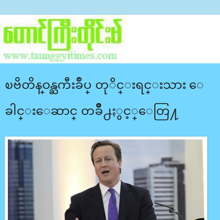
ၿဗိတိန္ဝန္ႀကီးခ်ဳပ္ တုိင္းရင္းသား ေ
ခါင္းေဆာင္ တခ်ဳိ႕ႏွင့္ေတြ႔