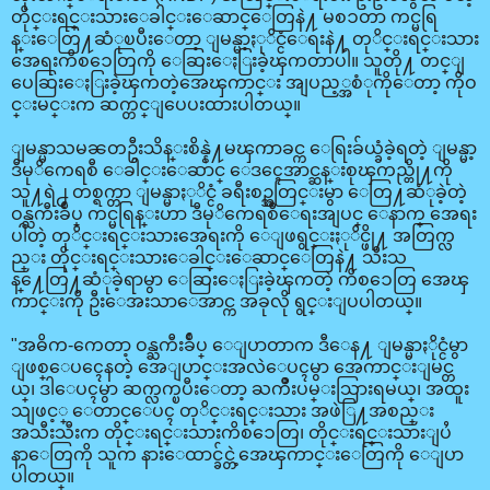
တိုင္းရင္းသားေခါင္းေဆာင္ေတြနဲ႔ မစၥတာ ကင္မရြ
န္းေတြ႔ဆံုၿပီးေတာ့ ျမန္မာ့ႏုိင္ငံေရးနဲ႔ တုိင္းရင္းသား
အေရးကိစၥေတြကို ေဆြးေႏြးခဲ့ၾကတာပါ။ သူတို႔ တင္ျ
ပေဆြးေႏြးခဲ့ၾကတဲ့အေၾကာင္း အျပည့္အစံုကိုေတာ့ ကိုဝ
င္းမင္းက ဆက္တင္ျပေပးထားပါတယ္။
ျမန္မာသမၼတဦးသိန္းစိန္နဲ႔မၾကာခင္က ေရြးခ်ယ္ခံခဲ့ရတဲ့ ျမန္မာ့
ဒီမုိကေရစီ ေခါင္းေဆာင္ ေဒၚေအာင္ဆန္းစုၾကည္တို႔ကို
သူ႔ရဲ႕ တစ္ရက္တာ ျမန္မာႏုိင္ငံ ခရီးစဥ္အတြင္းမွာ ေတြ႔ဆံုခဲ့တဲ့
ဝန္ႀကီးခ်ဳပ္ ကင္မရြန္းဟာ ဒီမုိကေရစီေရးအျပင္ ေနာက္ အေရး
ပါတဲ့ တုိင္းရင္းသားအေရးကို ေျဖရွင္းႏုိင္ဖို႔ အတြက္လ
ည္း တိုင္းရင္းသားေခါင္းေဆာင္ေတြနဲ႔ သီးသ
န္႔ေတြ႔ဆံုခဲ့ရာမွာ ေဆြးေႏြးခဲ့ၾကတဲ့ ကိစၥေတြ အေၾ
ကာင္းကို ဦးေအးသာေအာင္က အခုလို ရွင္းျပပါတယ္။
"အဓိက-ကေတာ့ ဝန္ႀကီးခ်ဳပ္ ေျပာတာက ဒီေန႔ ျမန္မာႏိုင္ငံမွာ
ျဖစ္ေပၚေနတဲ့ အေျပာင္းအလဲေပၚမွာ အေကာင္းျမင္တ
ယ္၊ ဒါေပၚမွာ ဆက္လက္ၿပီးေတာ့ ႀကိဳးပမ္းသြားရမယ္၊ အထူး
သျဖင့္ ေတာင္ေပၚ တုိင္းရင္းသား အဖဲြ႔အစည္း
အသီးသီးက တိုင္းရင္းသားကိစၥေတြ၊ တိုင္းရင္းသားျပႆ
နာေတြကို သူက နားေထာင္ခ်င္တဲ့အေၾကာင္းေတြကို ေျပာ
ပါတယ္။