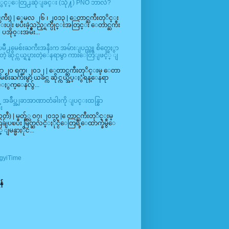
ားႏွင့္ေတြ႕ဆုံျခင္း (သို႔) PNO ဘာလဲ?
္ႀကီး) | ေမလ ၂၆ ၊ ၂၀၁၃ | ေတာင္ႀကီးတုိင္း
းပါး ၿပီးခဲ့သည့္ရက္ပိုင္းအတြင္း ေတာင္ႀကီး
ို၀္းအမ်ိဳး...
ၿမဳိ႕မေစ်းႀကီးအနီးက အမ်ားျပည္သူ စိတ္အေႏွာ
့ ဆိုင္ကယ္ရပ္နားတဲ့ေနရာမွာ ကားေတြျဖင့္ ျ
င္ဘာ ၂၀ ရက္၊ ၂၀၁၂ | ေတာင္ႀကီးတုိင္းမ္ ေတာ
႕မေစ်းႀကီးမွာ ယခင္က ဆိုင္ကယ္အပ္ႏွံရန္ေနရာ
္ႏွက္ေနလွ်...
္ရဲ့ အခ်ဳပ္အျခာအာဏာတံခါးကို ျပင္းထန္စြာ
း
၀တီ) | မတ္ခ်္လ ၀၇၊ ၂၀၁၃ | ေတာင္ႀကီးတုိင္းမ္
်ျပၿပီး မြတ္ဆလင္ႏိုင္ငံေတြရဲ့ေထာက္ခံမွဳေ
ျမန္မာႏိုင...
gyiTime
န်