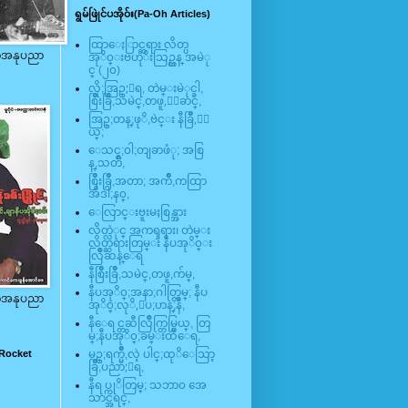
ရွမ်ဖြုဲင်ပအို၀်း(Pa-Oh Articles)
ထြာေႏြာင္ဆရား လိတ္ပ
ီတအနုပညာ
အုိ၀္းဗဟုိးသြဥ္တန္ အမဲု
င္ (၂၀)
လို;အြဥ္;ေရ, တဲမ္းမဲုင္ခါ,
စြိဳးခြိဳ,သမဲင္,တဖူ,ေျခာင္,
အြဥ္;တန္;ဖုိ,ဗဲင္း နီခြိဳ,ႏြ
ယ္;
ေသင္;၀ါ;တျခာဖံု; အစြ
န္,သတၱိ,
စြိဳးခြိဳ,အတာ; အက်ိဳ,ကထြာ
အီဒါ;န၀္,
ေလြာင္းဗူးမႈစြန္အား
လိတ္လဲုင္ အကၡရား၊ တဲမ္း
လိတ္ဆရားတြမ္း နီပအုိ၀္း
လြိဳဆန္ေရ
နီစြိဳးခြိဳ,သမဲင္,တဖူ,က်မ္,
နီပအုိ၀္;အနာ;ဂါတ္တြမ္; နီပ
ီတအနုပညာ
အုိ၀္;လုိ,ေပ;ဟန္;နီ,
နီေရင္တဆီလြိဳက္တြမ္ပြယ္, တြ
မ္;နီပအုိ၀္;ခမ္းထီေရ,
 Rocket
မဥ္;ရက္မ်ိဳ,လဲ့ ပါင္;ထုိေသြာ့
ခြိဳ,ပညာ;ေရ,
နီရပ္ကုိတြမ္; သဘာ၀ အေ
သာင္အရင္,