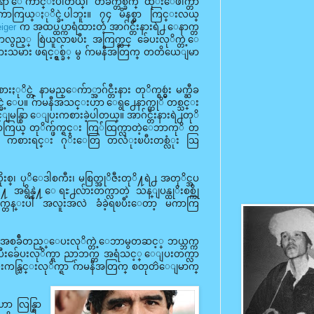
ရာ ေကာင္းပါတယ္၊ တခ်က္တစ္ခ်က္ ထုိးေဖါက္တာ
ာကြယ္ႏုိင္ခဲ့ပါဘူး။ ၇၄ မိနစ္မွာ ကြင္းလယ္
iger
က အထပ္ထပ္ကာရံထားတဲ့ အာဂ်င္တီးနားရဲ႕ ေနာက္တ
့္ စြဲယူလာၿပီး အကြက္ဆင္ ခ်ေပးလုိက္တဲ့ေ
သမား ဖရင့္ဒ္ရစ္ခ်္ မွ ဂ်ာမနီအတြက္ တတိယေျမာ
ုိင္တဲ့ နာမည္ေက်ာ္အာဂ်င္တီးနား တုိက္စစ္မွဴး မက္ဆီခ
ုိင္ခဲ့ေပ။ ဂ်ာမနီအသင္းဟာ ေရွ႕ေနာက္ကုိ တစ္သင္း
္စြာ ေျပးကစားခဲ့ပါတယ္။ အာဂ်င္တီးနားရဲ႕တုိ
ကာကြယ္ တုိက္ဖ်က္ရင္း ကြ်ံထြက္လာတဲ့ေဘာကုိ တ
င္ ကစားရင္း ဂုိးေတြ တလံုးၿပီးတစ္လံုး သြ
းစ္၊ ပုိေဒါစကီး၊ မစြတ္အုိဇီးတုိ႔ရဲ႕ အတုိင္အပ
ိန္နဲ႔ ေရႊ႕လ်ားတက္လာတဲ့ သန္ျပန္ထုိးစစ္ကို
ာက္တန္းပါ အလူးအလဲ ခံခဲ့ရၿပီးေတာ့ မကာကြ
ါစကီးမွ အစခ်ီတည့္ေပးလုိက္တဲ့ေဘာမွတဆင့္ ဘယ္ဘက္က
လာၿပီးခ်ေပးလုိက္ရာ ညာဘက္က အရံသင့္ ေျပးတက္လာ
တန္းကန္သြင္းလုိက္ရာ ဂ်ာမနီအတြက္ စတုတၳေျမာက္
းဟာ လြန္စြာ