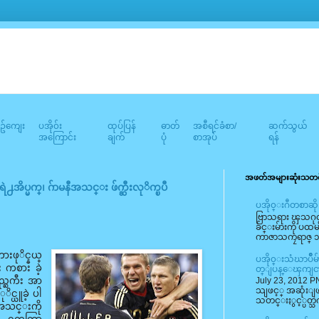
်ကျေး
ပအို၀်း
ထုပ်ပြန်
ဓာတ်
အစီရင်ခံစာ/
ဆက်သွယ်
အကြောင်း
ချက်
ပုံ
စာအုပ်
ရန်
အဖတ်အများဆုံးသတင
႕အိပ္မက္၊ ဂ်ာမနီအသင္း ဖ်က္ဆီးလုိက္ၿပီ
ပအို၀္းဂီတစာဆို
ဗြာသရား ၾသဂုတ
ခ်င္းမ်ားကို ပထ
ကာဇာသကၠရာဇ္ ၁
ားဖုိင္နယ္
ပအို၀္းသံဃာပ်ိ
ား ကစား ခဲ့
တ္ျပန္ေၾကျင
မည္ႀကီး အာ
July 23, 2012 PN
သျဖင့္ အဆုံး
ိင္ယူခဲ့ ပါ
သတင္းႏွင့္ပတ္သ
အသင္းကို