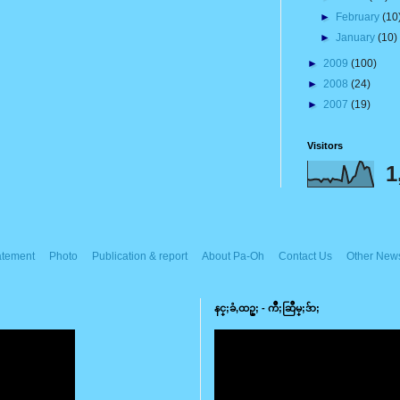
►
February
(10
►
January
(10)
►
2009
(100)
►
2008
(24)
►
2007
(19)
Visitors
1
atement
Photo
Publication & report
About Pa-Oh
Contact Us
Other News
နင္;ခံ,ထဥ္; - က်ိဳ;ဆြဳမ္;ဒ်ာ;