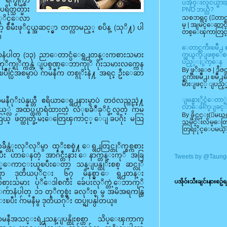
 ရက္စက္စြာ
ပအို၀္းလူငယ္မ်
တ္သတ္မ်ား
PNO ဘယ္လဲ?
သစၥာရွင္ (ေတာင
ႏုိင္ေလာ
မ္ | အျမင္ေဆာင္
မီးဖုိင္နယ္အဆင့္မွာ တက္လာမည့္ စပိန္ (သုိ႔) ပါ
တစ္ေၾကာတြင္ ပအ
။
ေတာင္ႀကီးၿမဳိ႕ 
က်ာနံပါတ္ (၁၃) ညာေတာင္ပံေရွ႕တန္းကစားသမား
က္အယွက္ျဖစ္ေစတဲ
ပည့္ႏွက္ေန
ိက္ရုိက္ကန္တဲ့ ျပစ္ဒဏ္ေဘာကုုိ ဂိုးသမားလက္ကေန
By ဖုိးေဇ | ဒီဇ
 ၿပိဳင္ပြဲအစမွာပဲ ဂ်ာမနီက တစ္ဂုိးနဲ႔ အရင္ ဦးေဆာ
င္ႀကီးၿမဳိ႕၊ ၿမဳိ
မ်ားျဖင့္ ျပည့
ျမန္မာႏိုင္ငံေတာ
မနီဂုိးပဲန္နယ္တီ ဧရိယာေရွ႕နားမွာပဲ တ၀ဲလည္လည္နဲ႔
လာေခါက္ျခင္
လဲ အထပ္ထပ္ကာရံထားတဲ့ လံုၿခံဳခုိင္ခံ့လွတဲ့ ဂ်ာမ
By ခိုင္လင္း(ေမဃ
ယ္ ဖ်တ္ထုတ္ခဲ့မႈေတြေၾကာင့္ ေျခပဂိုး မသြ
သမိုင္းလိမ္ေတြခ
တြရႏိုင္ေပမယ့္ 
ခ်ိန္လံုးလုိလုိမွာ ထုိးစစ္နဲ႔ ေရွ႕တြင္တုိက္စစ္ကစား
ပီး ဟာေနတဲ့ အာဂ်င္တီးနား ေနာက္တန္းကုိ အခြ
Tweets by @Taung
့္ေကာင္းယူၿပီးေတာ့ သန္ျပန္ထုိးစစ္ ဆင္လုိ
္ရာ ဒုတိယပုိင္း ၆၇ မိနစ္မွာ ေရွ႕တန္း
ပအို၀်းသီးချင်းနားစဥ်ရ
စားသမား ပုိေဒါစကီး ခ်ေပးလုိက္တဲ့ေဘာကုိ
က်ာနံပါတ္ ၁၁ တုိက္စစ္မွဴး ခလုိးစ္ မွ အမိအရကန္သြ
္းၿပီး ဂ်ာမနီမွ ဒုတိယဂုိး ထပ္ရျပန္ပါတယ္။
်ာမနီအသင္းရဲ႕သန္ျပန္ထိုးစစ္ဟာ သိပ္ေၾကာက္