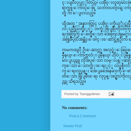
င္းပျပဳလုပ္သင့္ပါတယ္၊ ပအို၀္းလူထုမ်ား
ရာက္သူ ေကာင္ေရြ့ သဘာ၀ပတ္၀န္းက်င
တ္စံ က ေျပာသည္။
ထို့အတူ “ အနာဂတ္တြင္ ပအို၀္းကိုယ္္ပိုင္အုပ
လံုးညီညြတ္မွဳႏွင့္ ဘက္စံုဖြံျဖိဳးတိုးတ
ရးအတြက္ ေခတ္မွီေသာ အေတြးအျမင္မ်ား 
အဖြဲ့ခ်ဳပ္(ပီအဲန္အို) ေခါင္းေဆာင္တစ္ဥ
ကမကထျပဳ ဦးေဆာင္ကာ အလုပ္ရံုေဆြးေ
မိဳ့နယ္၊ ေက်ာက္တလံုးျမိဳ့နယ္၊ ဟိုပံုးျမိဳ့နယ္၊
မ်ားျပည္သူ လိုအပ္ေသာ လမ္းပန္းဆက္
က္ေသာ ေသာက္သံုးေရႏွင့္ လ်ပ္စစ္မီးလံု
က္ ေရးလုပ္ငန္း အေျခအေနမ်ားကို ေ
တံေသာ ဖြံ့ျဖိဳးေရး လုပ္ငန္းစဥ္မ်ာ
ည္ဟု သိရသည္။
Posted by
Taunggyitimes
No comments:
Post a Comment
Newer Post