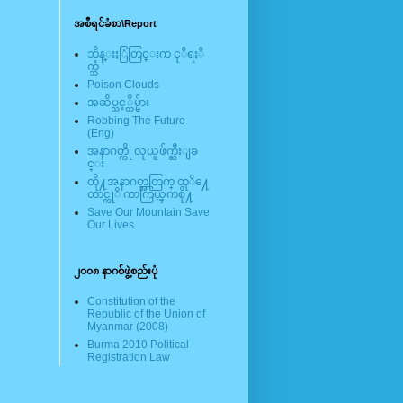
အစီရင်ခံစာ\Report
ဘိန္းႏြံတြင္းက ငုိရႈိ
က္သံ
Poison Clouds
အဆိပ္သင့္တိမ္မ်ား
Robbing The Future
(Eng)
အနာဂတ္ကို လုယူဖ်က္ဆီးျခ
င္း
တို႔အနာဂတ္အတြက္ တုိ႔ေ
တာင္ကုိ ကာကြယ္ၾကစို႔
Save Our Mountain Save
Our Lives
၂၀၀၈ နာဂစ်ဖွဲ့စည်းပုံ
Constitution of the
Republic of the Union of
Myanmar (2008)
Burma 2010 Political
Registration Law