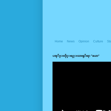
Home
News
Opinion
Culture
St
ပအုိ၀္းတိုင္းရင္းသားရုိးရာ​ "ခယာ"