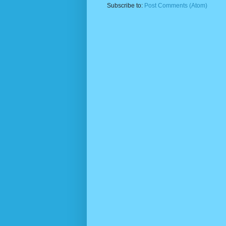
Subscribe to:
Post Comments (Atom)