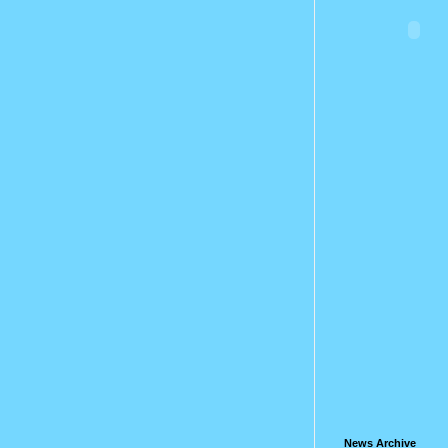
News Archive