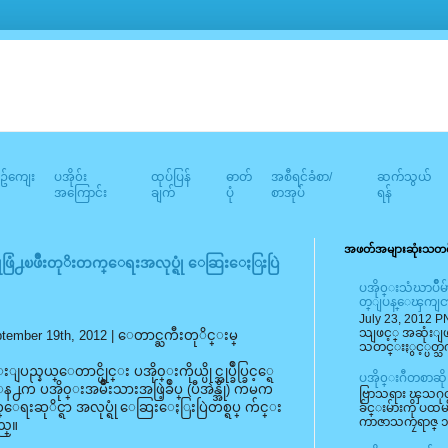
်ကျေး
ပအို၀်း
ထုပ်ပြန်
ဓာတ်
အစီရင်ခံစာ/
ဆက်သွယ်
အကြောင်း
ချက်
ပုံ
စာအုပ်
ရန်
အဖတ်အများဆုံးသတင
္ ဘက္စုံဖြံ႕ၿဖိဳးတုိးတက္ေရးအလုပ္ရုံ ေဆြးေႏြးပြဲ
ပအို၀္းသံဃာပ်ိ
တ္ျပန္ေၾကျင
July 23, 2012 PN
သျဖင့္ အဆုံး
eptember 19th, 2012 | ေတာင္ႀကီးတုိင္းမ္
သတင္းႏွင့္ပတ္သ
္နယ္ေတာင္ပိုင္း ပအို၀္းကိုယ္ပိုင္အုပ္ခ်ဳပ္ခြင့္ရေ
ပအို၀္းဂီတစာဆို
 ပအို၀္းအမ်ဳိးသားအဖြဲ့ခ်ဳပ္ (ပီအဲန္အို) ကမက
ဗြာသရား ၾသဂုတ
က္ေရးဆုိင္ရာ အလုပ္ရုံ ေဆြးေႏြးပြဲတစ္ရပ္ က်င္း
ခ်င္းမ်ားကို ပထ
ကာဇာသကၠရာဇ္ ၁
ည္။