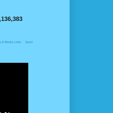
,136,383
 & Media Links
Sport