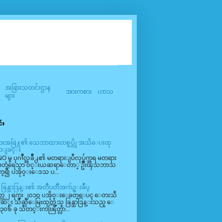
အခြားသတင်းဌာန
အားကစား
ဟာသ
များ
်း
ဳမ်ားအဖြဲ႔၏ သေဘာထားတစ္ရပ္ကို အသိေပးထု
ာျခင္း
O မွ ပုဂၢိဳလ္အခ်ိဳ႕၏ မတရားျပဳလုပ္ခ်က္အရ မတရား
ျဖတ္ခံရေသာ ၀င္းယဆရာေတာ္ ဦးၾသဘာသ
က္၍ ပအို၀္းေဒသ ပ...
 ခြန္သာဒြန္း၏ အတၳဳပတၱိအက်ဥ္းခ်ဳပ္
္လ ၂ ရက္၊ ၂၀၁၀ ပအို၀္းေခတ္ေပၚ ေတးသီ
မဆံုး သီဆိုေမြးထုတ္ခဲ့သူ ခြန္သာဒြန္းသည္ ေ
၃၀၆ ခု သီတင္းကၽြတ္လာ...