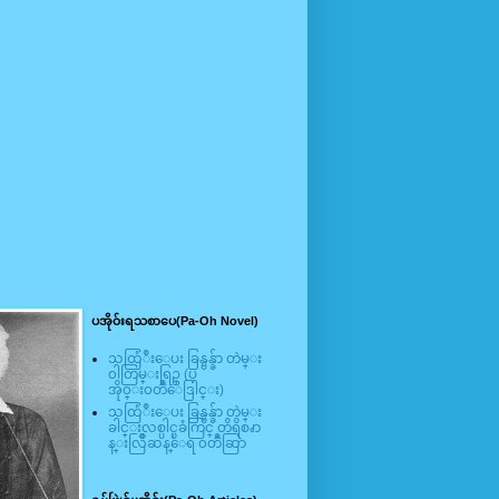
ပအို၀်းရသစာပေ(Pa-Oh Novel)
သထြံဳးေပး ခြန္ဗန္ခ်ာ တဲမ္း
၀ါတြမ္းရြဥ္ (ပ
အို၀္း၀တၳဳေဒြါင္း)
သထြံဳးေပး ခြန္ဗန္ခ်ာ တဲမ္း
ခါင္းလစ္ပါင္ၿခံကြင္ တိရိစၧာ
န္းလြိဳဆန္ေရ ၀တၳဳဆြာ