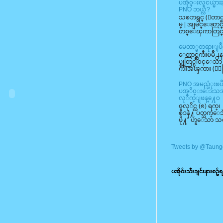
ပအို၀္းလူငယ္မ်
PNO ဘယ္လဲ?
သစၥာရွင္ (ေတာင
မ္ | အျမင္ေဆာင္
တစ္ေၾကာတြင္ ပအ
မေတာ္မတရားျပဳ
ေတာင္ႀကီးၿမိဳ႕န
ပ္စုတြင္ပါ၀င္ေ
ကီးအၾကား (ႏွစ္
PNO အမည္သံုးၿ
ပအုိ၀္းေဒသအတြ
လုိက္ျဖန္႔ေ၀
ဇူလုိင္လ (၈) ရက
စၥနဲ႔ ပတ္သက္ေသ
ဖို႔" ဟူေသာ 
Tweets by @Taung
ပအို၀်းသီးချင်းနားစဥ်ရ