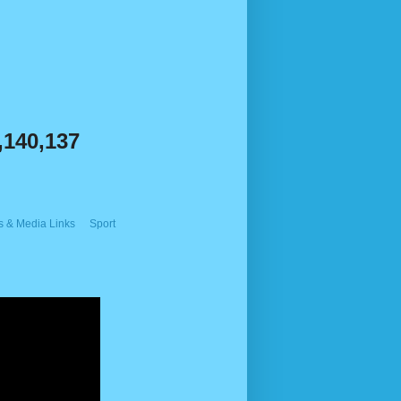
,140,137
 & Media Links
Sport