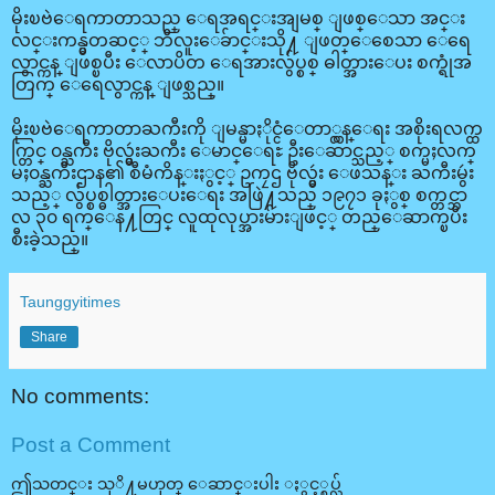
မိုးၿဗဲေရကာတာသည္ ေရအရင္းအျမစ္ ျဖစ္ေသာ အင္း
လင္းကန္မွတဆင့္ ဘီလူးေခ်ာင္းသို႔ ျဖတ္ေစေသာ ေရေ
လွာင္ကန္ ျဖစ္ၿပီး ေလာပိတ ေရအားလွ်ပ္စစ္ ဓါတ္အားေပး စက္ရုံအ
တြက္ ေရေလွာင္ကန္ ျဖစ္သည္။
မိုးၿဗဲေရကာတာႀကီးကို ျမန္မာႏိုင္ငံေတာ္လွန္ေရး အစိုးရလက္ထ
က္တြင္ ၀န္ႀကီး ဗိုလ္မွဴးႀကီး ေမာင္ေရႊ ဦးေဆာင္သည့္ စက္မႈလက္
မႈ၀န္ႀကီးဌာန၏ စီမံကိန္းႏွင့္ ဥကၠဌ ဗိုလ္မွဴး ေဖသန္း ႀကီးမွဴး
သည့္ လွ်ပ္စစ္ဓါတ္အားေပးေရး အဖြဲ႔သည္ ၁၉၇၁ ခုႏွစ္ စက္တင္ဘာ
လ ၃၀ ရက္ေန႔တြင္ လူထုလုပ္အားမ်ားျဖင့္ တည္ေဆာက္ၿပီး
စီးခဲ့သည္။
Taunggyitimes
Share
No comments:
Post a Comment
ဤသတင္း သုိ႔မဟုတ္ ေဆာင္းပါး ႏွင့္စပ္လ်